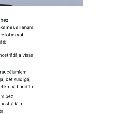
 bez
auksmes sirēnām.
ietotas vai
ti:
nostrādāja visas
 traucējumiem
a, bet Kuldīgā,
etika pārbaudīta.
ām bez
enostrādāja.
ta.