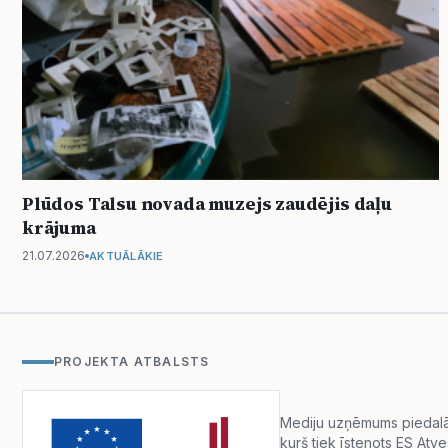
Plūdos Talsu novada muzejs zaudējis daļu
krājuma
21.07.2026
AKTUĀLĀKIE
PROJEKTA ATBALSTS
Mediju uzņēmums piedalās 
kurš tiek īstenots ES Atv