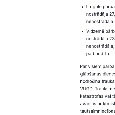
Latgalē pārba
nostrādāja 27
nenostrādāja.
Vidzemē pārb
nostrādāja 23
nenostrādāja,
pārbaudīta.
Par visiem pārba
glābšanas dienest
nodrošina trauk
VUGD. Trauksmes
katastrofas vai 
avārijas ar ķīmis
tautsaimniecības