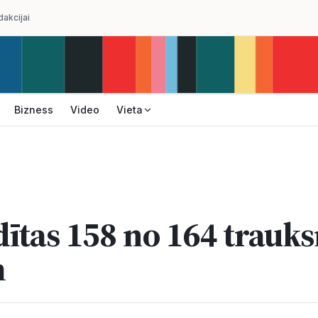
dakcijai
Bizness
Video
Vieta
ītas 158 no 164 trauk
m