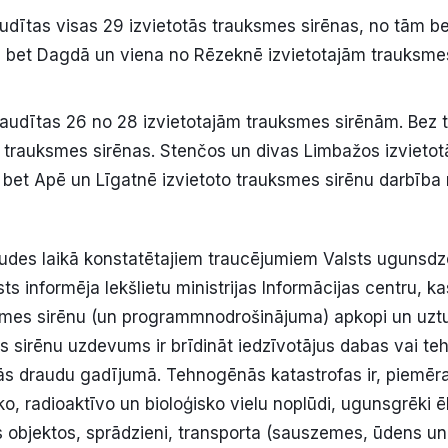
udītas visas 29 izvietotās trauksmes sirēnas, no tām 
, bet Dagdā un viena no Rēzeknē izvietotajām trauksme
audītas 26 no 28 izvietotajām trauksmes sirēnām. Bez
 trauksmes sirēnas. Stenčos un divas Limbažos izvietot
 bet Apē un Līgatnē izvietoto trauksmes sirēnu darbība 
udes laikā konstatētajiem traucējumiem Valsts ugunsd
s informēja Iekšlietu ministrijas Informācijas centru, ka
smes sirēnu (un programmnodrošinājuma) apkopi un uzt
 sirēnu uzdevums ir brīdināt iedzīvotājus dabas vai t
tās draudu gadījumā. Tehnogēnās katastrofas ir, piemē
ko, radioaktīvo un bioloģisko vielu noplūdi, ugunsgrēki 
 objektos, sprādzieni, transporta (sauszemes, ūdens un 