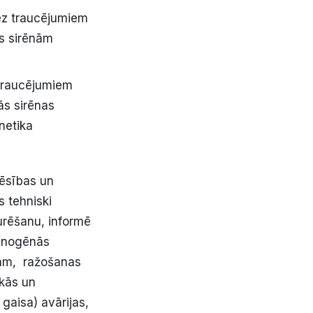
bez traucējumiem
s sirēnām
 traucējumiem
ās sirēnas
netika
zēsības un
s tehniski
urēšanu, informē
ehnogēnās
ram, ražošanas
ēkās un
gaisa) avārijas,