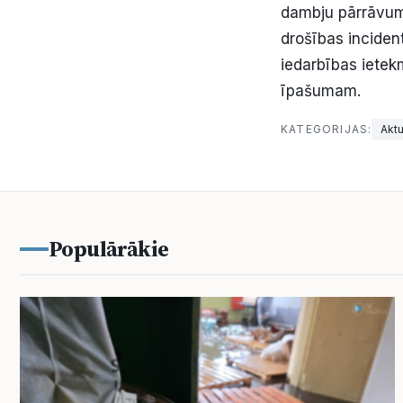
dambju pārrāvumi
drošības incident
iedarbības ietekm
īpašumam.
KATEGORIJAS:
Aktu
Populārākie