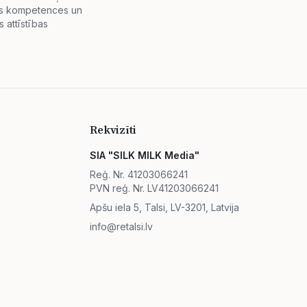
lās kompetences un
 attīstības
Rekvizīti
SIA "SILK MILK Media"
Reģ. Nr. 41203066241
PVN reģ. Nr. LV41203066241
Apšu iela 5, Talsi, LV-3201, Latvija
info@retalsi.lv