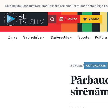
Sludinājumi
Pasākumi
Reklāma
Politiskā reklāma
Par mums
Kontakti
Ziņo re
E-avīze
Abonē
Ziņas
Sabiedrība
Dzīvesstils
Sports
Kultūra
Sākums
/
AKTUĀLĀKIE
Pārbaud
sirēnā