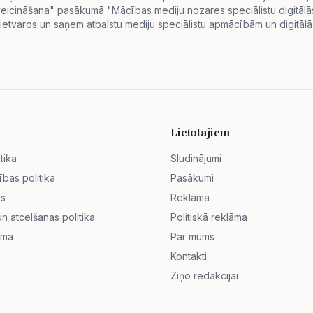
s veicināšana" pasākumā "Mācības mediju nozares speciālistu digitā
ietvaros un saņem atbalstu mediju speciālistu apmācībām un digitālās
Lietotājiem
tika
Sludinājumi
ības politika
Pasākumi
ss
Reklāma
 atcelšanas politika
Politiskā reklāma
āma
Par mums
Kontakti
Ziņo redakcijai