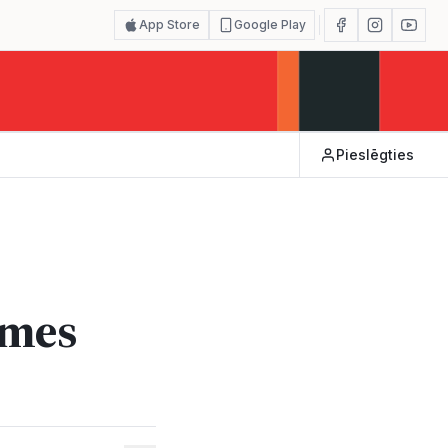
App Store
Google Play
Pieslēgties
smes