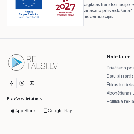
digitālās transformācija
zināšanu pilnveidošanai" 
modernizācijai.
Noteikumi
Privātuma poli
Datu aizsardz
Ētikas kodek
Abonēšanas un
E-avīzes lietotnes
Politiskā rekl
App Store
Google Play