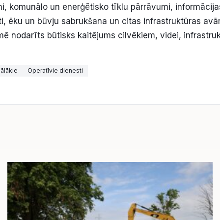
, komunālo un enerģētisko tīklu pārrāvumi, informācija
i, ēku un būvju sabrukšana un citas infrastruktūras avār
ē nodarīts būtisks kaitējums cilvēkiem, videi, infrastruk
ālākie
Operatīvie dienesti