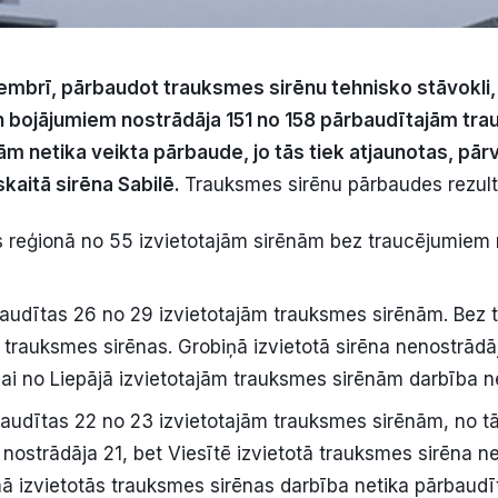
vembrī, pārbaudot trauksmes sirēnu tehnisko stāvokli,
 bojājumiem nostrādāja 151 no 158 pārbaudītajām tr
m netika veikta pārbaude, jo tās tiek atjaunotas, pārv
kaitā sirēna Sabilē.
Trauksmes sirēnu pārbaudes rezultā
 reģionā no 55 izvietotajām sirēnām bez traucējumiem 
audītas 26 no 29 izvietotajām trauksmes sirēnām. Bez
 trauksmes sirēnas. Grobiņā izvietotā sirēna nenostrādāj
nai no Liepājā izvietotajām trauksmes sirēnām darbība n
udītas 22 no 23 izvietotajām trauksmes sirēnām, no t
nostrādāja 21, bet Viesītē izvietotā trauksmes sirēna n
 izvietotās trauksmes sirēnas darbība netika pārbaudī