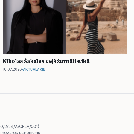
Nikolas Šakales ceļš žurnālistikā
10.07.2026
AKTUĀLĀKIE
i.0/2/24/A/CFLA/001),
diju nozares uzņēmumu