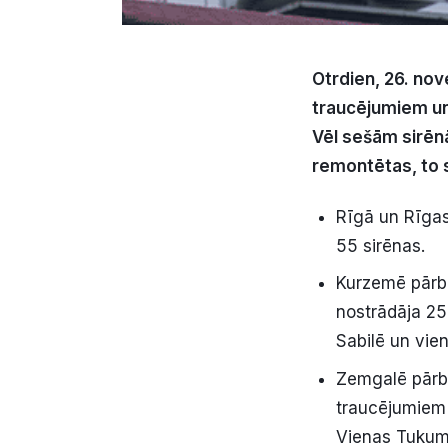
Otrdien, 26. no
traucējumiem un
Vēl sešām sirēnā
remontētas, to s
Rīgā un Rīgas
55 sirēnas.
Kurzemē pārb
nostrādāja 25
Sabilē un vie
Zemgalē pārba
traucējumiem 
Vienas Tukumā