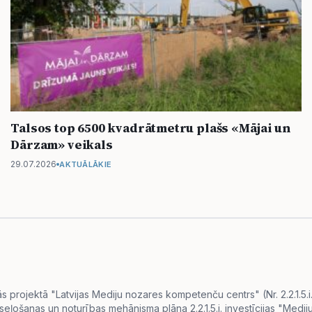
Talsos top 6500 kvadrātmetru plašs «Mājai un
Dārzam» veikals
29.07.2026
AKTUĀLĀKIE
projektā "Latvijas Mediju nozares kompetenču centrs" (Nr. 2.2.1.5.
eseļošanas un noturības mehānisma plāna 2.2.1.5.i. investīcijas "Me