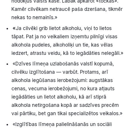
nodokļus valsts kasē. Labāk apkarot «točkas».
Kamēr cilvēkam netraucē paša dzeršana, tikmēr
nekas to nemainīs.»
«
Ja cilvēki grib lietot alkoholu, viņi to lietos
tāpat. Pat ja no veikaliem izņemtu pilnīgi visas
alkohola pudeles, alkoholiķi un tie, kas vēlas
iedzert, atrastu veidu, kā to iegādāties nelegāli.»
«Dzīves līmeņa uzlabošanās valstī kopumā,
cilvēku izglītošana — varbūt. Protams, arī
alkohola iegūšanas ierobežojumi: augstākas
cenas, vecuma ierobežojumi, no kura atļauts
iegādāties un lietot alkoholu, kā arī stiprā
alkohola netirgošana kopā ar sadzīves precēm
vai pārtiku, bet gan tikai specializētos veikalos.»
«Izglītības līmeņa palielināšanās un sociāli