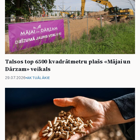
Talsos top 6500 kvadrātmetru plašs «Mājai un
Dārzam» veikals
29.07.2026
AKTUĀLĀKIE