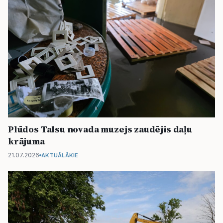
Plūdos Talsu novada muzejs zaudējis daļu
krājuma
21.07.2026
AKTUĀLĀKIE