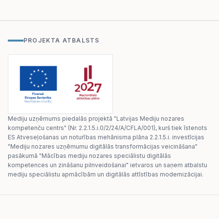
PROJEKTA ATBALSTS
Mediju uzņēmums piedalās projektā "Latvijas Mediju nozares
kompetenču centrs" (Nr. 2.2.1.5.i.0/2/24/A/CFLA/001), kurš tiek īstenots
ES Atveseļošanas un noturības mehānisma plāna 2.2.1.5.i. investīcijas
"Mediju nozares uzņēmumu digitālās transformācijas veicināšana"
pasākumā "Mācības mediju nozares speciālistu digitālās
kompetences un zināšanu pilnveidošanai" ietvaros un saņem atbalstu
mediju speciālistu apmācībām un digitālās attīstības modernizācijai.