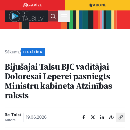
E-AVĪZE
ABONĒ
Ielogoties
Ziņo
App Store
Google Play
Sākums
/
IZGLĪTĪBA
Bijušajai Talsu BJC vadītājai
Ziņas
Doloresai Leperei pasniegts
Ministru kabineta Atzinības
Sabiedrība
raksts
Dzīvesstils
Re Talsi
19.06.2026
Autors
Sports