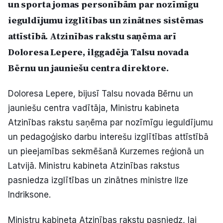
un sporta jomas personībām par nozīmīgu
Politiskā reklāma
ieguldījumu izglītības un zinātnes sistēmas
attīstībā. Atzinības rakstu saņēma arī
Par mums
Doloresa Lepere, ilggadēja Talsu novada
Kontakti
Bērnu un jauniešu centra direktore.
Ziņo redakcijai
Doloresa Lepere, bijusī Talsu novada Bērnu un
jauniešu centra vadītāja, Ministru kabineta
Atzinības rakstu saņēma par nozīmīgu ieguldījumu
Facebook
Instagram
YouTube
un pedagoģisko darbu interešu izglītības attīstībā
un pieejamības sekmēšanā Kurzemes reģionā un
E-avīze
Abonē
Latvijā. Ministru kabineta Atzinības rakstus
pasniedza izglītības un zinātnes ministre Ilze
Indriksone.
Ministru kabineta
Atzinības rakstu pasniedz, lai