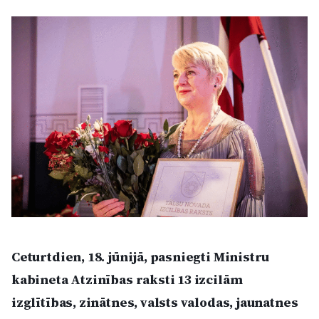
Kultūra
Bizness
Video
Vieta
Sludinājumi
Ceturtdien, 18. jūnijā, pasniegti Ministru
Pasākumi
kabineta Atzinības raksti 13 izcilām
Reklāma
izglītības, zinātnes, valsts valodas, jaunatnes