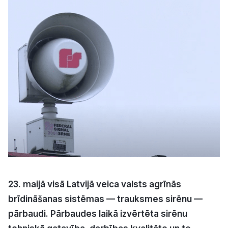
Kultūra
Bizness
Video
Vieta
Sludinājumi
23. maijā visā Latvijā veica valsts agrīnās
Pasākumi
brīdināšanas sistēmas — trauksmes sirēnu —
pārbaudi. Pārbaudes laikā izvērtēta sirēnu
Reklāma