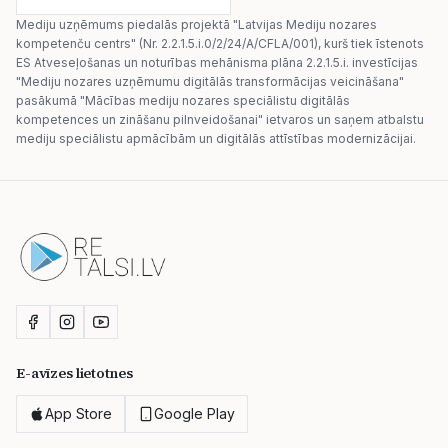
Mediju uzņēmums piedalās projektā "Latvijas Mediju nozares
kompetenču centrs" (Nr. 2.2.1.5.i.0/2/24/A/CFLA/001), kurš tiek īstenots
ES Atveseļošanas un noturības mehānisma plāna 2.2.1.5.i. investīcijas
"Mediju nozares uzņēmumu digitālās transformācijas veicināšana"
pasākumā "Mācības mediju nozares speciālistu digitālās
kompetences un zināšanu pilnveidošanai" ietvaros un saņem atbalstu
mediju speciālistu apmācībām un digitālās attīstības modernizācijai.
E-avīzes lietotnes
App Store
Google Play