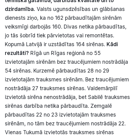
tehniskā gatavība, darbības kvalitāte un to
Politiskā reklāma
dzirdamība.
Valsts ugunsdzēsības un glābšanas
dienests ziņo, ka no 162 pārbaudītajām sirēnām
Par mums
veiksmīgi darbojās 160. Divas netika pārbaudītas,
jo tās šobrīd tiek pārvietotas vai remontētas.
Kontakti
Kopumā Latvijā ir uzstādītas 164 sirēnas.
Kādi
rezultāti?
Rīgā un Rīgas reģionā no 55
Ziņo redakcijai
izvietotajām sirēnām bez traucējumiem nostrādāja
54 sirēnas. Kurzemē pārbaudītas 28 no 29
Facebook
Instagram
YouTube
izvietotajām trauksmes sirēnām. Bez traucējumiem
nostrādāja 27 trauksmes sirēnas. Valdemārpilī
E-avīze
Abonē
izvietotā sirēna nenostrādāja, bet Sabilē trauksmes
sirēnas darbība netika pārbaudīta. Zemgalē
pārbaudītas 22 no 23 izvietotajām trauksmes
sirēnām, no tām bez traucējumiem nostrādāja 22.
Vienas Tukumā izvietotās trauksmes sirēnas