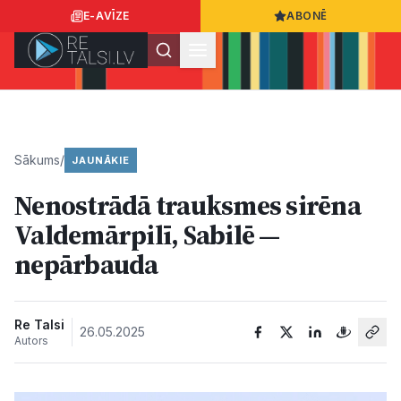
E-AVĪZE
ABONĒ
Ielogoties
Ziņo
App Store
Google Play
Sākums
/
JAUNĀKIE
Nenostrādā trauksmes sirēna
Ziņas
Valdemārpilī, Sabilē —
nepārbauda
Sabiedrība
Dzīvesstils
Re Talsi
26.05.2025
Autors
Sports