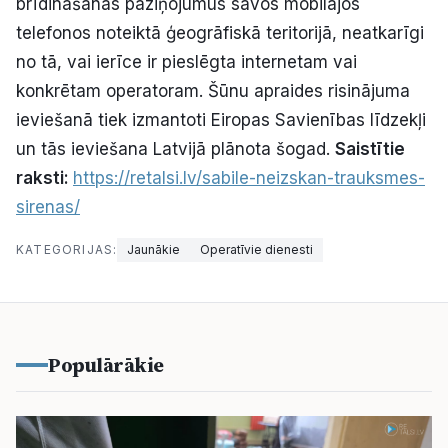
brīdināšanas paziņojumus savos mobilajos
telefonos noteiktā ģeogrāfiskā teritorijā, neatkarīgi
no tā, vai ierīce ir pieslēgta internetam vai
konkrētam operatoram. Šūnu apraides risinājuma
ieviešanā tiek izmantoti Eiropas Savienības līdzekļi
un tās ieviešana Latvijā plānota šogad.
Saistītie
raksti:
https://retalsi.lv/sabile-neizskan-trauksmes-
sirenas/
KATEGORIJAS:
Jaunākie
Operatīvie dienesti
Populārākie