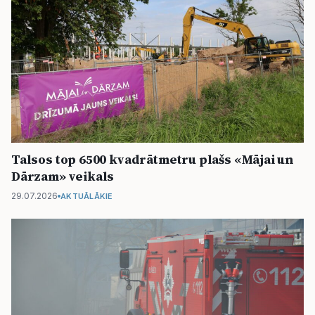
Talsos top 6500 kvadrātmetru plašs «Mājai un
Dārzam» veikals
29.07.2026
AKTUĀLĀKIE