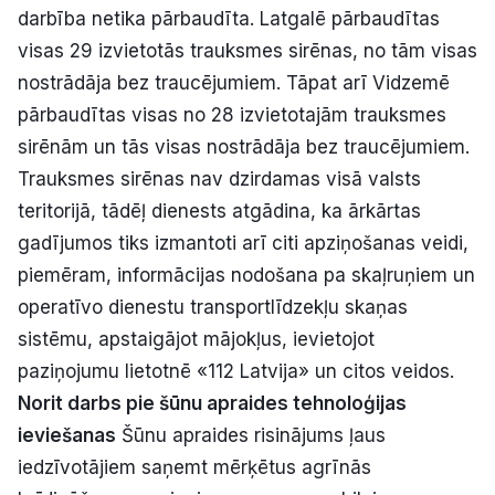
darbība netika pārbaudīta. Latgalē pārbaudītas
visas 29 izvietotās trauksmes sirēnas, no tām visas
nostrādāja bez traucējumiem. Tāpat arī Vidzemē
pārbaudītas visas no 28 izvietotajām trauksmes
sirēnām un tās visas nostrādāja bez traucējumiem.
Trauksmes sirēnas nav dzirdamas visā valsts
teritorijā, tādēļ dienests atgādina, ka ārkārtas
gadījumos tiks izmantoti arī citi apziņošanas veidi,
piemēram, informācijas nodošana pa skaļruņiem un
operatīvo dienestu transportlīdzekļu skaņas
sistēmu, apstaigājot mājokļus, ievietojot
paziņojumu lietotnē «112 Latvija» un citos veidos.
Norit darbs pie šūnu apraides tehnoloģijas
ieviešanas
Šūnu apraides risinājums ļaus
iedzīvotājiem saņemt mērķētus agrīnās