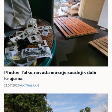
Plūdos Talsu novada muzejs zaudējis daļu
krājuma
21.07.2026
AKTUĀLĀKIE