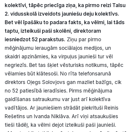
kolektīvi, tāpēc priecīga ziņa, ka pirmo reizi Talsu
Politiskā reklāma
2. vidusskolā izveidots jauniešu deju kolektīvs.
Par mums
Bet vēl īpašāku to padara fakts, ka vēlmi, lai tāds
taptu, izteikuši paši skolēni, direktoram
Kontakti
iesniedzot 52 parakstus.
Ziņu par pirmo
mēģinājumu ieraugām sociālajos medijos, un
Ziņo redakcijai
skaidri apzināmies, ka virpuļus jaunieši tur vēl
negriezīs. Bet tas šķiet vēsturisks notikums, tāpēc
vēlamies būt klātesoši. No rīta telefonsarunā
Facebook
Instagram
YouTube
direktors Oļegs Solovjovs gan mazliet bažīgs, cik
no 52 patiesībā ieradīsies. Pirms mēģinājuma
E-avīze
Abonē
gaidīšanas satraukumu var just arī kolektīva
vadītājos. Ar jauniešiem strādāt piekrituši Reinis
Rešetins un Ivanda Niklāva. Arī viņi atsaukušies
tieši tādēļ, ka vēlmi dejot izteikuši paši jaunieši.