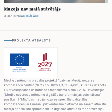
Muzejs nav malā stāvētājs
31.07.2026
AKTUĀLĀKIE
PROJEKTA ATBALSTS
Mediju uzņēmums piedalās projektā "Latvijas Mediju nozares
kompetenču centrs" (Nr. 2.2.1.5.i.0/2/24/A/CFLA/001), kurš tiek īstenots
ES Atveseļošanas un noturības mehānisma plāna 2.2.1.5.i. investīcijas
"Mediju nozares uzņēmumu digitālās transformācijas veicināšana"
pasākumā "Mācības mediju nozares speciālistu digitālās
kompetences un zināšanu pilnveidošanai" ietvaros un saņem atbalstu
mediju speciālistu apmācībām un digitālās attīstības modernizācijai.