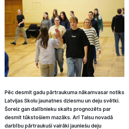
Kultūra
Bizness
Video
Vieta
Sludinājumi
Pēc desmit gadu pārtraukuma nākamvasar notiks
Latvijas Skolu jaunatnes dziesmu un deju svētki.
Pasākumi
Šoreiz gan dalībnieku skaits prognozēts par
desmit tūkstošiem mazāks. Arī Talsu novadā
Reklāma
darbību pārtraukuši vairāki jauniešu deju