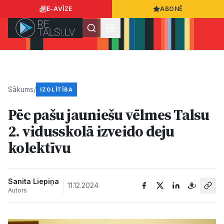
E-AVĪZE
ABONĒ
Ielogoties
Ziņo
App Store
Google Play
Sākums
/
IZGLĪTĪBA
Pēc pašu jauniešu vēlmes Talsu
Ziņas
2. vidusskolā izveido deju
kolektīvu
Sabiedrība
Dzīvesstils
Sanita Liepiņa
11.12.2024
Autors
Sports