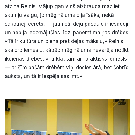
atzina Reinis. Mājup gan viņš aizbrauca mazliet
skumju vaigu, jo mēģinājums bija īsāks, nekā
sākotnēji cerēts, — jaunieši deju pasaulē ir iesācēji
un nebija iedomājušies līdzi paņemt maiņas drēbes.
«Tā ir kultūra un cieņa pret dejas mākslu,» Reinis
skaidro iemeslu, kāpēc mēģinājums nevarēja notikt
ikdienas drēbēs. «Turklāt tam arī praktisks iemesls
— ar šīm pašām drēbēm viņi dosies ārā, bet šobrīd
auksts, un tā ir iespēja saslimt.»