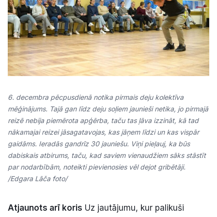
6. decembra pēcpusdienā notika pirmais deju kolektīva
mēģinājums. Tajā gan līdz deju soļiem jaunieši netika, jo pirmajā
reizē nebija piemērota apģērba, taču tas ļāva izzināt, kā tad
nākamajai reizei jāsagatavojas, kas jāņem līdzi un kas vispār
gaidāms. Ieradās gandrīz 30 jauniešu. Viņi pieļauj, ka būs
dabiskais atbirums, taču, kad saviem vienaudžiem sāks stāstīt
par nodarbībām, noteikti pievienosies vēl dejot gribētāji.
/Edgara Lāča foto/
Atjaunots arī koris
Uz jautājumu, kur palikuši