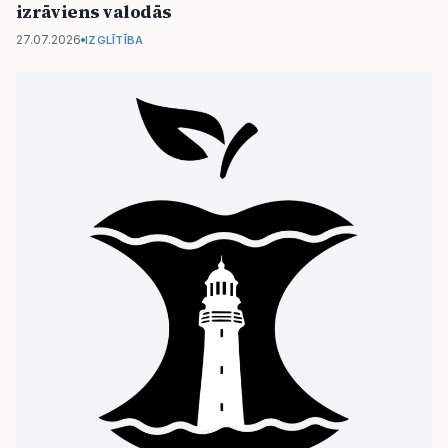
izrāviens valodās
27.07.2026
IZGLĪTĪBA