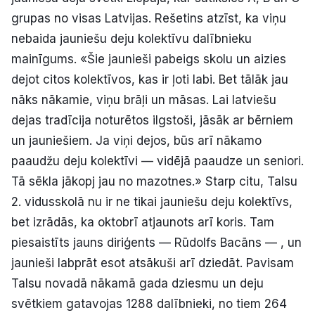
grupas no visas Latvijas. Rešetins atzīst, ka viņu
nebaida jauniešu deju kolektīvu dalībnieku
mainīgums. «Šie jaunieši pabeigs skolu un aizies
dejot citos kolektīvos, kas ir ļoti labi. Bet tālāk jau
nāks nākamie, viņu brāļi un māsas. Lai latviešu
dejas tradīcija noturētos ilgstoši, jāsāk ar bērniem
un jauniešiem. Ja viņi dejos, būs arī nākamo
paaudžu deju kolektīvi — vidējā paaudze un seniori.
Tā sēkla jākopj jau no mazotnes.» Starp citu, Talsu
2. vidusskolā nu ir ne tikai jauniešu deju kolektīvs,
bet izrādās, ka oktobrī atjaunots arī koris. Tam
piesaistīts jauns diriģents — Rūdolfs Bacāns — , un
jaunieši labprāt esot atsākuši arī dziedāt. Pavisam
Talsu novadā nākamā gada dziesmu un deju
svētkiem gatavojas 1288 dalībnieki, no tiem 264