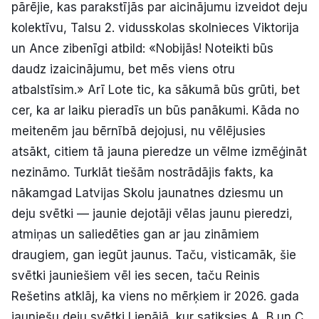
pārējie, kas parakstījās par aicinājumu izveidot deju
kolektīvu, Talsu 2. vidusskolas skolnieces Viktorija
un Ance zibenīgi atbild: «Nobijās! Noteikti būs
daudz izaicinājumu, bet mēs viens otru
atbalstīsim.» Arī Lote tic, ka sākumā būs grūti, bet
cer, ka ar laiku pieradīs un būs panākumi. Kāda no
meitenēm jau bērnībā dejojusi, nu vēlējusies
atsākt, citiem tā jauna pieredze un vēlme izmēģināt
nezināmo. Turklāt tiešām nostrādājis fakts, ka
nākamgad Latvijas Skolu jaunatnes dziesmu un
deju svētki — jaunie dejotāji vēlas jaunu pieredzi,
atmiņas un saliedēties gan ar jau zināmiem
draugiem, gan iegūt jaunus. Taču, visticamāk, šie
svētki jauniešiem vēl ies secen, taču Reinis
Rešetins atklāj, ka viens no mērķiem ir 2026. gada
jauniešu deju svētki Liepājā, kur satiksies A, B un C