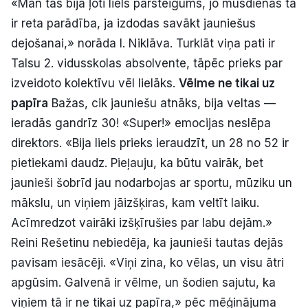
«Man tas bija ļoti liels pārsteigums, jo mūsdienās tā
ir reta parādība, ja izdodas savākt jauniešus
dejošanai,» norāda I. Niklāva. Turklāt viņa pati ir
Talsu 2. vidusskolas absolvente, tāpēc prieks par
izveidoto kolektīvu vēl lielāks.
Vēlme ne tikai uz
papīra
Bažas, cik jauniešu atnāks, bija veltas —
ieradās gandrīz 30! «Super!» emocijas neslēpa
direktors. «Bija liels prieks ieraudzīt, un 28 no 52 ir
pietiekami daudz. Pieļauju, ka būtu vairāk, bet
jaunieši šobrīd jau nodarbojas ar sportu, mūziku un
mākslu, un viņiem jāizšķiras, kam veltīt laiku.
Acīmredzot vairāki izšķīrušies par labu dejām.»
Reini Rešetinu nebiedēja, ka jaunieši tautas dejās
pavisam iesācēji. «Viņi zina, ko vēlas, un visu ātri
apgūsim. Galvenā ir vēlme, un šodien sajutu, ka
viņiem tā ir ne tikai uz papīra,» pēc mēģinājuma