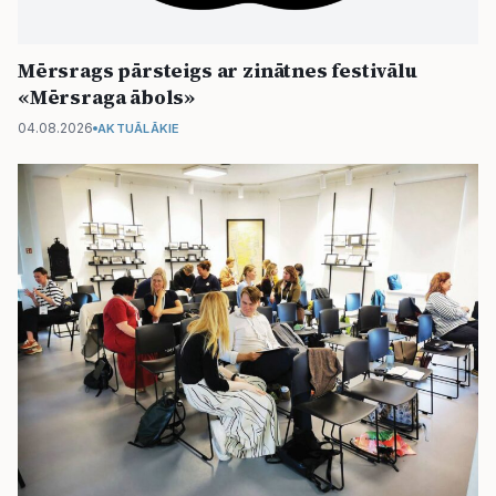
Mērsrags pārsteigs ar zinātnes festivālu
«Mērsraga ābols»
04.08.2026
AKTUĀLĀKIE