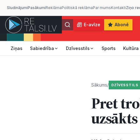
Sludinājumi
Pasākumi
Reklāma
Politiskā reklāma
Par mums
Kontakti
Ziņo re
E-avīze
Abonē
Ziņas
Sabiedrība
Dzīvesstils
Sports
Kultūra
Sākums
/
DZĪVESSTILS
Pret tro
uzsākts