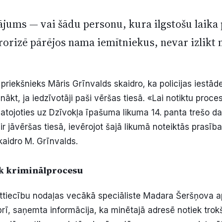
ājums — vai šādu personu, kura ilgstošu laika
rorizē pārējos nama iemītniekus, nevar izlikt 
priekšnieks Māris Grīnvalds skaidro, ka policijas iestād
anākt, ja iedzīvotāji paši vēršas tiesā. «Lai notiktu proce
atojoties uz Dzīvokļa īpašuma likuma 14. panta trešo da
ir jāvēršas tiesā, ievērojot šajā likumā noteiktās prasīb
aidro M. Grīnvalds.
āk kriminālprocesu
ttiecību nodaļas vecākā speciāliste Madara Šeršņova ap
rī, saņemta informācija, ka minētajā adresē notiek tro