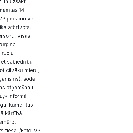
t un uzsākt
zņemtas 14
 VP personu var
ika atbrīvots.
ersonu. Visas
turpina
 rupju
et sabiedrību
t cilvēku mieru,
igānisms), soda
ības atņemšanu,
du,» informē
īgu, kamēr tās
ā kārtībā.
iemērot
 tiesa. /Foto: VP