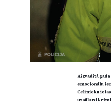
Aizvadītā gada 
emocionālu ier
Celtnieku ielas
uzsākusi krim