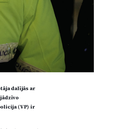
āja dalījās ar
 jādzīvo
licija (VP) ir