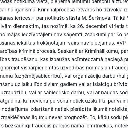
radās notikuma vietā, pieņēma lēmumu personu aizturē
par huligānismu. Kriminālprocesa ietvaros no dzīvokļa i
anas ierīces,» par notikušo stāsta M. Šeršņova. Tā kā
 divām diennaktīm, tas nozīmē, ka 26. decembrī vīrietis t
 no mājas iedzīvotājiem nav saņemti izsaukumi par šo p
šanas iekārtas trokšņotājam vairs nav pieejamas. «VP 
rbības kriminālprocesā. Saskaņā ar Krimināllikumu, par
tības traucēšanu, kas izpaužas acīmredzamā necieņā pr
ignorējot vispārpieņemtās uzvedības normas un traucējo
mumu (uzņēmējsabiedrību), vai organizāciju darbu (hul
mšanu uz laiku līdz diviem gadiem vai ar īslaicīgu brīv
s uzraudzību, vai ar sabiedrisko darbu, vai ar naudas so
atgādina, ka neviena persona netiek uzskatīta par vain
 nodarījuma izdarīšanā netiek pierādīta likumā noteiktaj
 izmeklēšanas ilgumu nevar prognozēt. To, kādu sodu p
š bezkaunīgi traucējis pārējos nama iemītniekus, noteiks