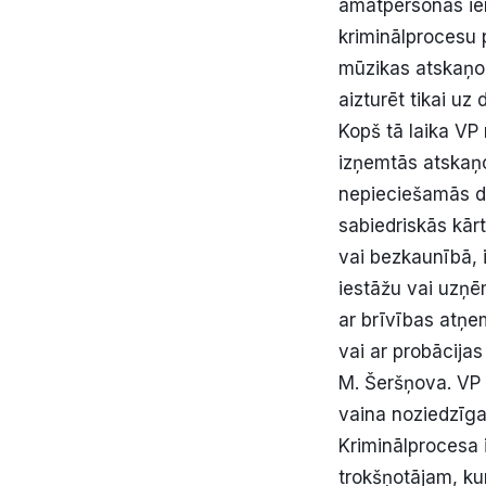
amatpersonas ie
kriminālprocesu 
mūzikas atskaņoš
aizturēt tikai uz
Kopš tā laika VP
izņemtās atskaņo
nepieciešamās da
sabiedriskās kār
vai bezkaunībā, 
iestāžu vai uzņē
ar brīvības atņe
vai ar probācija
M. Šeršņova. VP 
vaina noziedzīga
Kriminālprocesa
trokšņotājam, kur