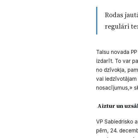
Rodas jaut
regulāri te
Talsu novada PP 
izdarīt. To var p
no dzīvokļa, pam
vai iedzīvotājam 
nosacījumus,» sk
Aiztur un uzs
VP Sabiedrisko a
pērn, 24. decemb