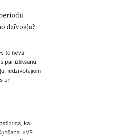
 periodu
no dzīvokļa?
es to nevar
ss par izlikšanu
ļu, iedzīvotājiem
as un
stiprina, ka
kšņošana. «VP