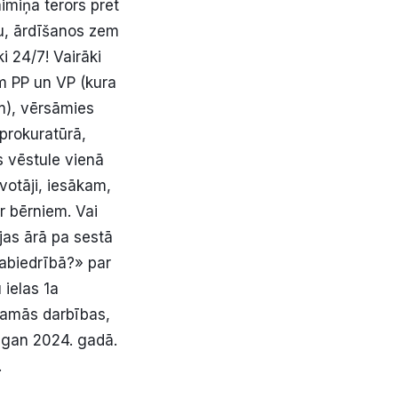
imiņa terors pret
nu, ārdīšanos zem
i 24/7! Vairāki
am PP un VP (kura
m), vērsāmies
prokuratūrā,
s vēstule vienā
īvotāji, iesākam,
r bērniem. Vai
ājas ārā pa sestā
sabiedrībā?» par
 ielas 1a
ējamās darbības,
 gan 2024. gadā.
.