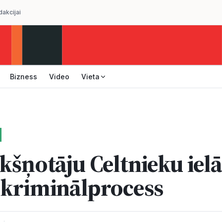
dakcijai
Bizness
Video
Vieta
kšņotāju Celtnieku ielā
 kriminālprocess