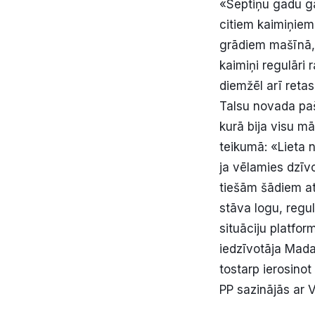
«Septiņu gadu gar
citiem kaimiņiem
grādiem mašīnā, t
kaimiņi regulāri
diemžēl arī reta
Talsu novada paš
kurā bija visu mā
teikumā: «Lieta n
ja vēlamies dzīv
tiešām šādiem ats
stāva logu, regu
situāciju platfo
iedzīvotāja Mada
tostarp ierosino
PP sazinājās ar 