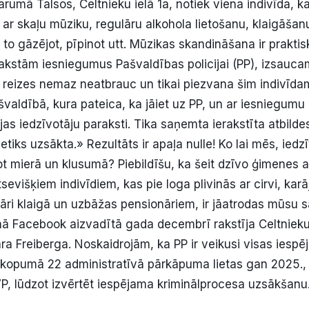
umā Talsos, Celtnieku ielā 1a, notiek viena indivīda, ka
 ar skaļu mūziku, regulāru alkohola lietošanu, klaigāša
o gāzējot, pīpinot utt. Mūzikas skandināšana ir praktisk
 rakstām iesniegumus Pašvaldības policijai (PP), izsauc
s reizes nemaz neatbrauc un tikai piezvana šim indivīda
valdībā, kura pateica, ka jāiet uz PP, un ar iesniegumu 
jas iedzīvotāju paraksti. Tika saņemta ierakstīta atbilde
etiks uzsākta.» Rezultāts ir apaļa nulle! Ko lai mēs, iedz
ot mierā un klusumā? Piebildīšu, ka šeit dzīvo ģimenes a
evišķiem indivīdiem, kas pie loga plivinās ar cirvi, kar
lāri klaigā un uzbāžas pensionāriem, ir jāatrodas mūsu 
rmā Facebook aizvadītā gada decembrī rakstīja Celtnieku
ra Freiberga. Noskaidrojām, ka PP ir veikusi visas iesp
t kopumā 22 administratīvā pārkāpuma lietas gan 2025.,
VP, lūdzot izvērtēt iespējama kriminālprocesa uzsākšanu