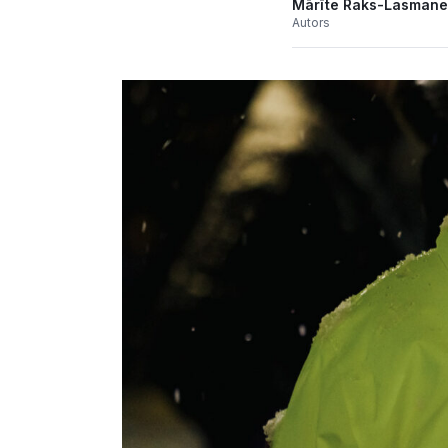
Mārīte Raks-Lasmane
Autors