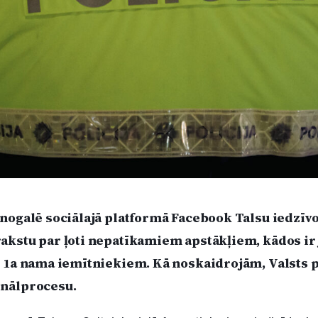
nogalē sociālajā platformā Facebook Talsu iedzīvot
akstu par ļoti nepatīkamiem apstākļiem, kādos ir
 1a nama iemītniekiem. Kā noskaidrojām, Valsts po
inālprocesu.