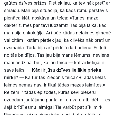
grūtos dzīves brīžos. Pietiek jau, ka tev nāk pretī ar
smaidu. Man bija situācija, ka kāds romu pārstāvis
pienāca klāt, apskāva un teica: «Turies, mazo
dakterīt, mēs par tevi lūdzam!» Tas bija laikā, kad
man bija onkoloģija. Arī pēc kādas nelaimes ģimenē
vai citām likstām pietiek jau, ka cilvēks nāk pretī un
uzsmaida. Tāda bija arī pēdējā darbadiena. Es ļoti
no tās baidījos. Tas jau bija mans lēmums, neviens
mani nedzina, bet, kā jau teicu — katrai lietiņai ir
savs laiks.
— Kādi ir jūsu dzīves lielākie prieka
mirkļi?
— Kā tur tas Ziedonis teica? «Tādas lielas
laimes nemaz nav, ir tikai tādas mazas laimītes.»
Reizēm ir tādas epizodes, kurās sevi pieķeru
uzdodam jautājumu par laimi, un varu atbildēt — es
šajā brīdī esmu laimīga! Tie varbūt pat sīki mirkļi.
Piemēram, ej pa vienu ielas pusi, bet pretējā iet