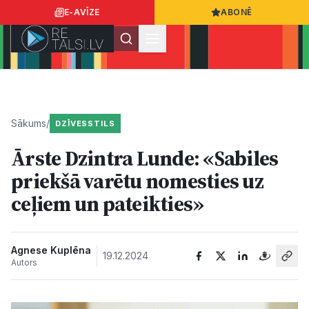
E-AVĪZE
ABONĒ
Ielogoties
Ziņo
App Store
Google Play
Sākums
/
DZĪVESSTILS
Ārste Dzintra Lunde: «Sabiles
Ziņas
priekšā varētu nomesties uz
ceļiem un pateikties»
Sabiedrība
Dzīvesstils
Agnese Kuplēna
19.12.2024
Autors
Sports