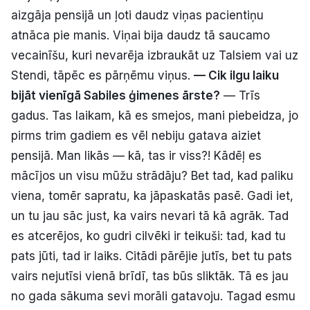
aizgāja pensijā un ļoti daudz viņas pacientiņu
atnāca pie manis. Viņai bija daudz tā saucamo
vecainīšu, kuri nevarēja izbraukāt uz Talsiem vai uz
Stendi, tāpēc es pārņēmu viņus.
— Cik ilgu laiku
bijāt vienīgā Sabiles ģimenes ārste?
— Trīs
gadus. Tas laikam, kā es smejos, mani piebeidza, jo
pirms trim gadiem es vēl nebiju gatava aiziet
pensijā. Man likās — kā, tas ir viss?! Kādēļ es
mācījos un visu mūžu strādāju? Bet tad, kad paliku
viena, tomēr sapratu, ka jāpaskatās pasē. Gadi iet,
un tu jau sāc just, ka vairs nevari tā kā agrāk. Tad
es atcerējos, ko gudri cilvēki ir teikuši: tad, kad tu
pats jūti, tad ir laiks. Citādi pārējie jutīs, bet tu pats
vairs nejutīsi vienā brīdī, tas būs sliktāk. Tā es jau
no gada sākuma sevi morāli gatavoju. Tagad esmu