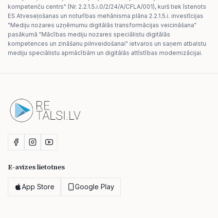
kompetenču centrs" (Nr. 2.2.1.5.i.0/2/24/A/CFLA/001), kurš tiek īstenots
ES Atveseļošanas un noturības mehānisma plāna 2.2.1.5.i. investīcijas
"Mediju nozares uzņēmumu digitālās transformācijas veicināšana"
pasākumā "Mācības mediju nozares speciālistu digitālās
kompetences un zināšanu pilnveidošanai" ietvaros un saņem atbalstu
mediju speciālistu apmācībām un digitālās attīstības modernizācijai.
E-avīzes lietotnes
App Store
Google Play