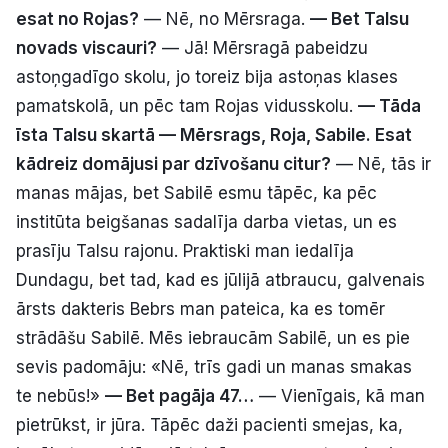
esat no Rojas?
— Nē, no Mērsraga.
— Bet Talsu
novads viscauri?
— Jā! Mērsragā pabeidzu
astoņgadīgo skolu, jo toreiz bija astoņas klases
pamatskolā, un pēc tam Rojas vidusskolu.
— Tāda
īsta Talsu skartā — Mērsrags, Roja, Sabile. Esat
kādreiz domājusi par dzīvošanu citur?
— Nē, tās ir
manas mājas, bet Sabilē esmu tāpēc, ka pēc
institūta beigšanas sadalīja darba vietas, un es
prasīju Talsu rajonu. Praktiski man iedalīja
Dundagu, bet tad, kad es jūlijā atbraucu, galvenais
ārsts dakteris Bebrs man pateica, ka es tomēr
strādāšu Sabilē. Mēs iebraucām Sabilē, un es pie
sevis padomāju: «Nē, trīs gadi un manas smakas
te nebūs!»
— Bet pagāja 47…
— Vienīgais, kā man
pietrūkst, ir jūra. Tāpēc daži pacienti smejas, ka,