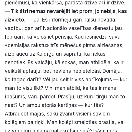
pieņēmusi, ka vienkārša, parasta dzīve arī ir dzīve.
— Tik ātri nemaz nevarējāt iet prom, jo nebija, kas
aizvieto.
— Jā. Es informēju gan Talsu novada
vadību, gan arī Nacionālo veselības dienestu jau
februārī, ka vēlos iet pensijā. Kad iesniedzu savu
«demisijas rakstu» trīs mēnešus pirms aiziešanas,
aizbraucu uz Kuldīgu un sapratu, ka nekas
nenotiek. Es vaicāju, kā sokas, man atbildēja, ka ir
veikuši aptauju, bet neviens nepieteicās. Domāju,
ko tagad darīt? Vēl jau šeit ir viss aprīkojums — kur
man to visu likt? Viņi man atbild, ka tas ir mans
īpašums, varu pārdot. Prasīju, uz kuru tirgu man to
nest? Un ambulatorās kartiņas — kur tās?
Atbraucot mājās, sāku zvanīt visiem saviem
kolēģiem pa riņķi. Man kolēģi smejoties prasīja, vai
uz vecumu aplama palieku (smejas)?! «Vai mēs