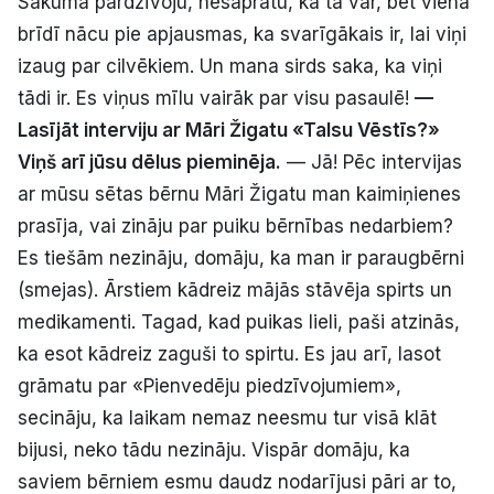
Sākumā pārdzīvoju, nesapratu, kā tā var, bet vienā
brīdī nācu pie apjausmas, ka svarīgākais ir, lai viņi
izaug par cilvēkiem. Un mana sirds saka, ka viņi
tādi ir. Es viņus mīlu vairāk par visu pasaulē!
—
Lasījāt interviju ar Māri Žigatu «Talsu Vēstīs?»
Viņš arī jūsu dēlus pieminēja.
— Jā! Pēc intervijas
ar mūsu sētas bērnu Māri Žigatu man kaimiņienes
prasīja, vai zināju par puiku bērnības nedarbiem?
Es tiešām nezināju, domāju, ka man ir paraugbērni
(smejas). Ārstiem kādreiz mājās stāvēja spirts un
medikamenti. Tagad, kad puikas lieli, paši atzinās,
ka esot kādreiz zaguši to spirtu. Es jau arī, lasot
grāmatu par «Pienvedēju piedzīvojumiem»,
secināju, ka laikam nemaz neesmu tur visā klāt
bijusi, neko tādu nezināju. Vispār domāju, ka
saviem bērniem esmu daudz nodarījusi pāri ar to,