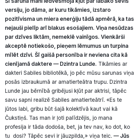
Šī saruna mani iedvesmoja kļūt par labāko sevis
Politiskā reklāma
versiju, jo dāma, ar kuru tikāmies, izstaro
pozitīvisma un miera enerģiju tādā apmērā, ka tas
Par mums
nejauši pielīp arī blakus esošajiem. Viņa nesūdzas
par dzīves liktām, nemeklē vainīgos. Vienkārši
Kontakti
akceptē notiekošo, pieņem lēmumus un turpina
mīlēt dzīvi. Šī gaišā personība ir neviena cita kā
Ziņo redakcijai
cienījamā daktere — Dzintra Lunde.
Tikāmies ar
dakteri Sabiles bibliotēkā, jo pēc mūsu sarunas viņa
Facebook
Instagram
YouTube
posās izbraukumā ar amatierteātra trupu. Dzintra
Lunde jau bērnībā gribējusi kļūt par aktrisi, tāpēc
E-avīze
Abonē
savu sapni realizē Sabiles amatierteātrī. «Es te
jūtos labi, gribu būt šajā kolektīvā kaut vai kā
Čukstiņš. Tas man ir ļoti palīdzējis, jo mana
profesija ir tāda dodoša, bet, ja tev nav, ko dot, ko
tu dosi? Tāpēc sevi ir jāuzpilda,» viņa teic.
— Jūs