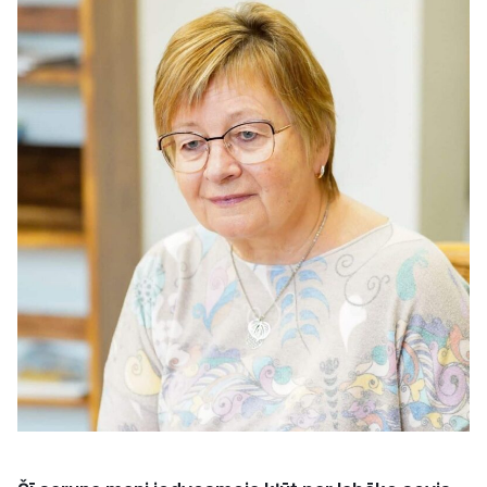
Kultūra
Bizness
Video
Vieta
Sludinājumi
Pasākumi
Reklāma