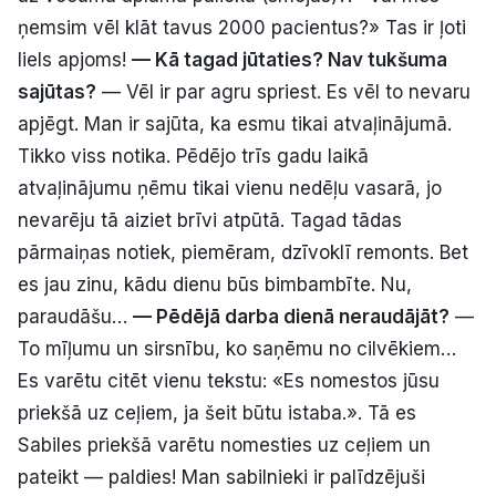
ņemsim vēl klāt tavus 2000 pacientus?» Tas ir ļoti
liels apjoms!
— Kā tagad jūtaties? Nav tukšuma
sajūtas?
— Vēl ir par agru spriest. Es vēl to nevaru
apjēgt. Man ir sajūta, ka esmu tikai atvaļinājumā.
Tikko viss notika. Pēdējo trīs gadu laikā
atvaļinājumu ņēmu tikai vienu nedēļu vasarā, jo
nevarēju tā aiziet brīvi atpūtā. Tagad tādas
pārmaiņas notiek, piemēram, dzīvoklī remonts. Bet
es jau zinu, kādu dienu būs bimbambīte. Nu,
paraudāšu…
— Pēdējā darba dienā neraudājāt?
—
To mīļumu un sirsnību, ko saņēmu no cilvēkiem…
Es varētu citēt vienu tekstu: «Es nomestos jūsu
priekšā uz ceļiem, ja šeit būtu istaba.». Tā es
Sabiles priekšā varētu nomesties uz ceļiem un
pateikt — paldies! Man sabilnieki ir palīdzējuši