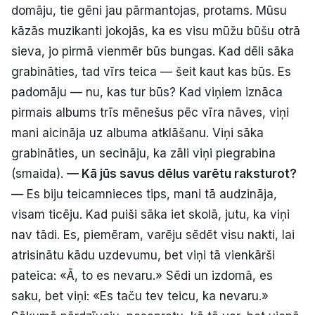
domāju, tie gēni jau pārmantojas, protams. Mūsu
kāzās muzikanti jokojās, ka es visu mūžu būšu otrā
sieva, jo pirmā vienmēr būs bungas. Kad dēli sāka
grabināties, tad vīrs teica — šeit kaut kas būs. Es
padomāju — nu, kas tur būs? Kad viņiem iznāca
pirmais albums trīs mēnešus pēc vīra nāves, viņi
mani aicināja uz albuma atklāšanu. Viņi sāka
grabināties, un secināju, ka zāli viņi piegrabina
(smaida).
— Kā jūs savus dēlus varētu raksturot?
— Es biju teicamnieces tips, mani tā audzināja,
visam ticēju. Kad puiši sāka iet skolā, jutu, ka viņi
nav tādi. Es, piemēram, varēju sēdēt visu nakti, lai
atrisinātu kādu uzdevumu, bet viņi tā vienkārši
pateica: «Ā, to es nevaru.» Sēdi un izdomā, es
saku, bet viņi: «Es taču tev teicu, ka nevaru.»