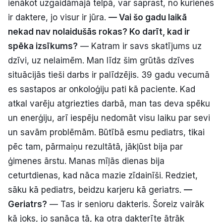
ienākot uzgaidāmajā telpā, var saprast, no kurienes
ir daktere, jo visur ir jūra.
— Vai šo gadu laikā
nekad nav nolaidušās rokas? Ko darīt, kad ir
spēka izsīkums?
— Katram ir savs skatījums uz
dzīvi, uz nelaimēm. Man līdz šim grūtās dzīves
situācijās tieši darbs ir palīdzējis. 39 gadu vecumā
es sastapos ar onkoloģiju pati kā paciente. Kad
atkal varēju atgriezties darbā, man tas deva spēku
un enerģiju, arī iespēju nedomāt visu laiku par sevi
un savām problēmām. Būtībā esmu pediatrs, tikai
pēc tam, pārmaiņu rezultātā, jākļūst bija par
ģimenes ārstu. Manas mīļās dienas bija
ceturtdienas, kad nāca mazie zīdainīši. Redziet,
sāku kā pediatrs, beidzu karjeru kā geriatrs.
—
Geriatrs?
— Tas ir senioru dakteris. Šoreiz vairāk
kā joks, jo sanāca tā, ka otra dakterīte ātrāk