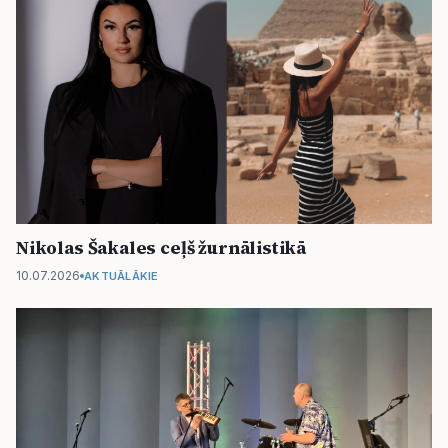
Nikolas Šakales ceļš žurnālistikā
10.07.2026
AKTUĀLĀKIE