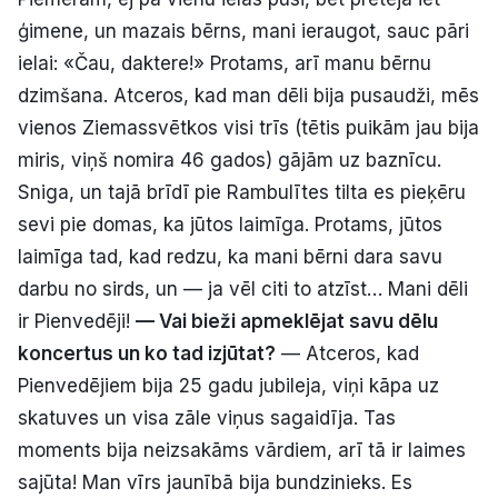
ģimene, un mazais bērns, mani ieraugot, sauc pāri
ielai: «Čau, daktere!» Protams, arī manu bērnu
dzimšana. Atceros, kad man dēli bija pusaudži, mēs
vienos Ziemassvētkos visi trīs (tētis puikām jau bija
miris, viņš nomira 46 gados) gājām uz baznīcu.
Sniga, un tajā brīdī pie Rambulītes tilta es pieķēru
sevi pie domas, ka jūtos laimīga. Protams, jūtos
laimīga tad, kad redzu, ka mani bērni dara savu
darbu no sirds, un — ja vēl citi to atzīst… Mani dēli
ir Pienvedēji!
— Vai bieži apmeklējat savu dēlu
koncertus un ko tad izjūtat?
— Atceros, kad
Pienvedējiem bija 25 gadu jubileja, viņi kāpa uz
skatuves un visa zāle viņus sagaidīja. Tas
moments bija neizsakāms vārdiem, arī tā ir laimes
sajūta! Man vīrs jaunībā bija bundzinieks. Es