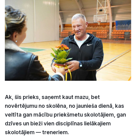
Kultūra
Bizness
Video
Vieta
Sludinājumi
Ak, šis prieks, saņemt kaut mazu, bet
novērtējumu no skolēna, no jaunieša dienā, kas
Pasākumi
veltīta gan mācību priekšmetu skolotājiem, gan
dzīves un bieži vien disciplīnas lielākajiem
Reklāma
skolotājiem — treneriem.