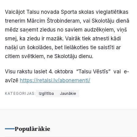
Politiskā reklāma
Vaicājot Talsu novada Sporta skolas vieglatlētikas
trenerim Mārcim Štrobinderam, vai Skolotāju dienā
Par mums
mēdz saņemt ziedus no saviem audzēkņiem, viņš
smej, ka ziedu ir mazāk. Vairāk tiek atnesti kādi
Kontakti
našķi un šokolādes, bet lielākoties tie saistīti ar
Ziņo redakcijai
citiem svētkiem, ne Skolotāju dienu.
Visu rakstu lasiet 4. oktobra “Talsu Vēstīs” vai e-
Facebook
Instagram
YouTube
avīzē
https://retalsi.lv/abonementi/
KATEGORIJAS:
Izglītība
Jaunākie
E-avīze
Abonē
Populārākie