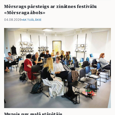
Mērsrags pārsteigs ar zinātnes festivālu
«Mērsraga ābols»
04.08.2026
AKTUĀLĀKIE
Muzejs nav malā stāvētājs