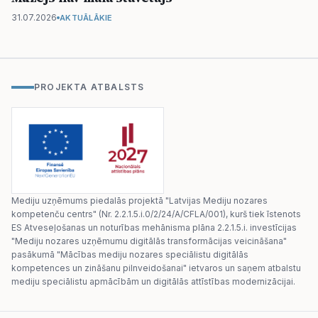
31.07.2026
AKTUĀLĀKIE
PROJEKTA ATBALSTS
Mediju uzņēmums piedalās projektā "Latvijas Mediju nozares
kompetenču centrs" (Nr. 2.2.1.5.i.0/2/24/A/CFLA/001), kurš tiek īstenots
ES Atveseļošanas un noturības mehānisma plāna 2.2.1.5.i. investīcijas
"Mediju nozares uzņēmumu digitālās transformācijas veicināšana"
pasākumā "Mācības mediju nozares speciālistu digitālās
kompetences un zināšanu pilnveidošanai" ietvaros un saņem atbalstu
mediju speciālistu apmācībām un digitālās attīstības modernizācijai.