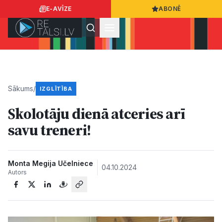
E-AVĪZE
ABONĒ
Ielogoties
Ziņo
App Store
Google Play
Sākums
/
IZGLĪTĪBA
Skolotāju dienā atceries arī
Ziņas
savu treneri!
Sabiedrība
Monta Megija Učelniece
04.10.2024
Autors
Dzīvesstils
Sports