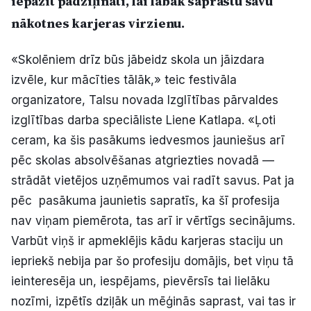
iepazīt padziļināti, lai labāk saprastu savu
Politiskā reklāma
nākotnes karjeras virzienu.
Par mums
«Skolēniem drīz būs jābeidz skola un jāizdara
izvēle, kur mācīties tālāk,» teic festivāla
Kontakti
organizatore, Talsu novada Izglītības pārvaldes
izglītības darba speciāliste Liene Katlapa. «Ļoti
Ziņo redakcijai
ceram, ka šis pasākums iedvesmos jauniešus arī
pēc skolas absolvēšanas atgriezties novadā —
Facebook
Instagram
YouTube
strādāt vietējos uzņēmumos vai radīt savus. Pat ja
pēc pasākuma jaunietis sapratīs, ka šī profesija
E-avīze
Abonē
nav viņam piemērota, tas arī ir vērtīgs secinājums.
Varbūt viņš ir apmeklējis kādu karjeras staciju un
iepriekš nebija par šo profesiju domājis, bet viņu tā
ieinteresēja un, iespējams, pievērsīs tai lielāku
nozīmi, izpētīs dziļāk un mēģinās saprast, vai tas ir