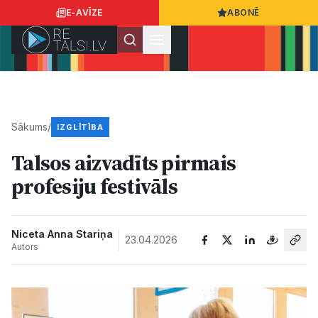
E-AVĪZE
ABONĒ
Ielogoties
Ziņo
App Store
Google Play
Sākums
/
IZGLĪTĪBA
Talsos aizvadīts pirmais
Ziņas
profesiju festivāls
Sabiedrība
Niceta Anna Stariņa
23.04.2026
Autors
Dzīvesstils
Sports