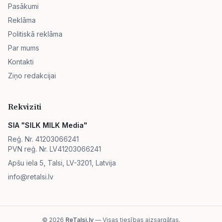
Pasākumi
Reklāma
Politiskā reklāma
Par mums
Kontakti
Ziņo redakcijai
Rekvizīti
SIA "SILK MILK Media"
Reģ. Nr. 41203066241
PVN reģ. Nr. LV41203066241
Apšu iela 5, Talsi, LV-3201, Latvija
info@retalsi.lv
© 2026
ReTalsi.lv
— Visas tiesības aizsargātas.