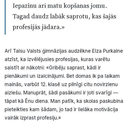
Iepazinu arī matu kopšanas jomu.
Tagad daudz labāk saprotu, kas šajās
profesijās jādara.»
Arī Talsu Valsts ģimnāzijas audzēkne Elza Purkalne
atzīst, ka izvēlējusies profesijas, kuras varētu
saistīt ar nākotni: «Gribēju saprast, kādi ir
pienākumi un izaicinājumi. Bet domas ik pa laikam
mainās, varbūt 12. klasē uz pilnīgi citu novirzienu
aiziešu. Manuprāt, šādi pasākumi ir ļoti svarīgi —
tāpat kā Ēnu diena. Man patīk, ka skolas paskubina
pieteikties kam šādam, jo tad ir lielāka motivācija
vairāk izprast profesiju.»