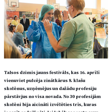
Kultūra
Bizness
Video
Vieta
Talsos dzimis jauns festivāls, kas 16. aprīlī
Sludinājumi
vienuviet pulcēja zinātkārus 8. klašu
skolēnus, uzņēmējus un dažādu profesiju
Pasākumi
pārstāvjus no visa novada. No 30 profesijām
skolēni bija aicināti izvēlēties trīs, kuras
Reklāma