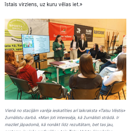
īstais virziens, uz kuru vēlas iet.»
Vienā no stacijām varēja ieskatīties arī laikraksta «Talsu Vēstis»
žurnālistu darbā. «Man ļoti interesēja, kā žurnālisti strādā. Ir
mazliet jāpadomā, kā nonākt līdz rezultātam, bet tas jau,