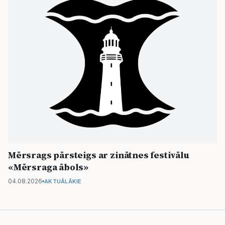
Mērsrags pārsteigs ar zinātnes festivālu
«Mērsraga ābols»
04.08.2026
AKTUĀLĀKIE