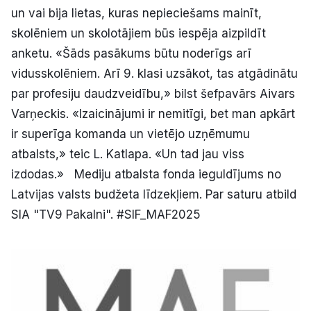
un vai bija lietas, kuras nepieciešams mainīt,
skolēniem un skolotājiem būs iespēja aizpildīt
anketu. «Šāds pasākums būtu noderīgs arī
vidusskolēniem. Arī 9. klasi uzsākot, tas atgādinātu
par profesiju daudzveidību,» bilst šefpavārs Aivars
Varņeckis. «Izaicinājumi ir nemitīgi, bet man apkārt
ir superīga komanda un vietējo uzņēmumu
atbalsts,» teic L. Katlapa. «Un tad jau viss
izdodas.» Mediju atbalsta fonda ieguldījums no
Latvijas valsts budžeta līdzekļiem. Par saturu atbild
SIA "TV9 Pakalni". #SIF_MAF2025