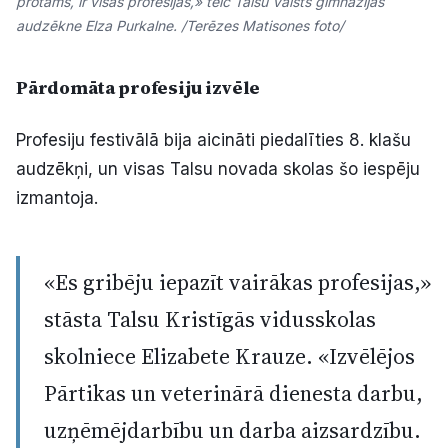
protams, ir visās profesijās,» teic Talsu Valsts ģimnāzijas
audzēkne Elza Purkalne. /Terēzes Matisones foto/
Pārdomāta profesiju izvēle
Profesiju festivālā bija aicināti piedalīties 8. klašu
audzēkņi, un visas Talsu novada skolas šo iespēju
izmantoja.
«Es gribēju iepazīt vairākas profesijas,»
stāsta Talsu Kristīgās vidusskolas
skolniece Elizabete Krauze. «Izvēlējos
Pārtikas un veterinārā dienesta darbu,
uzņēmējdarbību un darba aizsardzību.