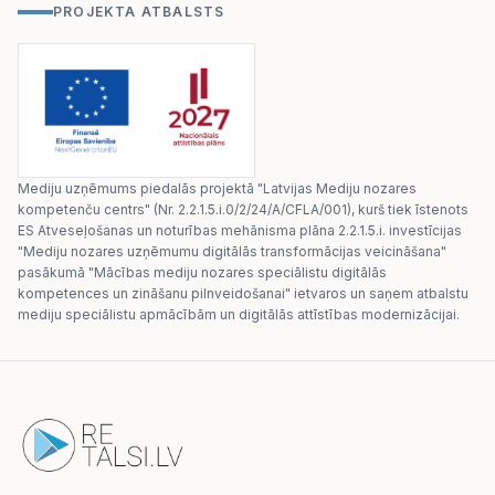
PROJEKTA ATBALSTS
Mediju uzņēmums piedalās projektā "Latvijas Mediju nozares
kompetenču centrs" (Nr. 2.2.1.5.i.0/2/24/A/CFLA/001), kurš tiek īstenots
ES Atveseļošanas un noturības mehānisma plāna 2.2.1.5.i. investīcijas
"Mediju nozares uzņēmumu digitālās transformācijas veicināšana"
pasākumā "Mācības mediju nozares speciālistu digitālās
kompetences un zināšanu pilnveidošanai" ietvaros un saņem atbalstu
mediju speciālistu apmācībām un digitālās attīstības modernizācijai.