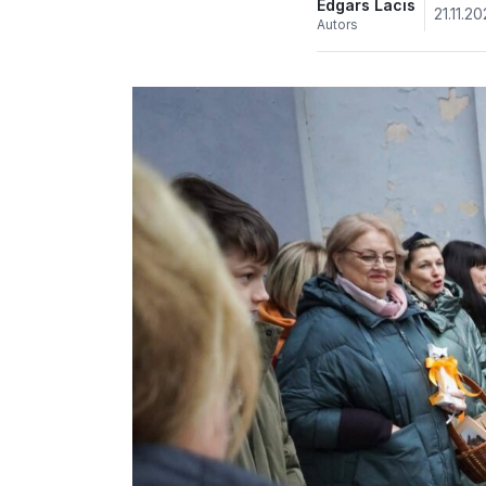
Edgars Lacis
21.11.2
Autors