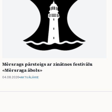
Mērsrags pārsteigs ar zinātnes festivālu
«Mērsraga ābols»
04.08.2026
AKTUĀLĀKIE