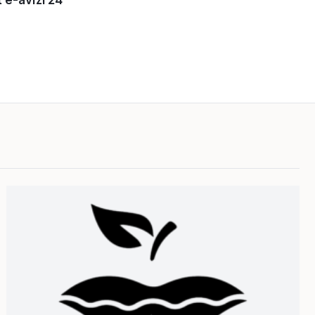
 e-avīzi 24