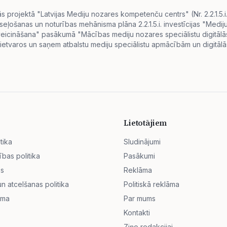
projektā "Latvijas Mediju nozares kompetenču centrs" (Nr. 2.2.1.5.
eseļošanas un noturības mehānisma plāna 2.2.1.5.i. investīcijas "Me
s veicināšana" pasākumā "Mācības mediju nozares speciālistu digitā
ietvaros un saņem atbalstu mediju speciālistu apmācībām un digitālās
Lietotājiem
tika
Sludinājumi
ības politika
Pasākumi
ss
Reklāma
 atcelšanas politika
Politiskā reklāma
āma
Par mums
Kontakti
Ziņo redakcijai