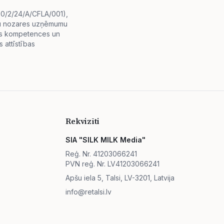
i.0/2/24/A/CFLA/001),
diju nozares uzņēmumu
lās kompetences un
 attīstības
Rekvizīti
SIA "SILK MILK Media"
Reģ. Nr. 41203066241
PVN reģ. Nr. LV41203066241
Apšu iela 5, Talsi, LV-3201, Latvija
info@retalsi.lv