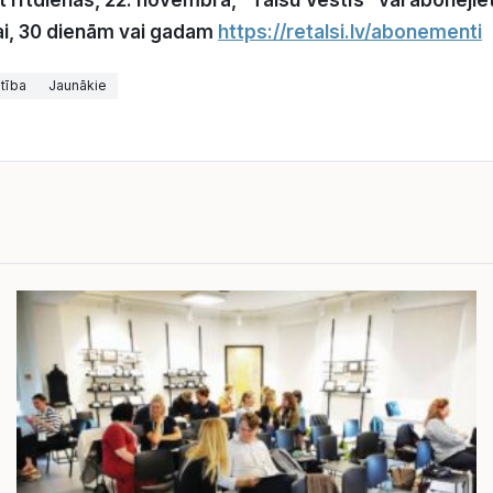
et rītdienas, 22. novembra, “Talsu Vēstīs” vai abonējiet
i, 30 dienām vai gadam
https://retalsi.lv/abonementi
ītība
Jaunākie