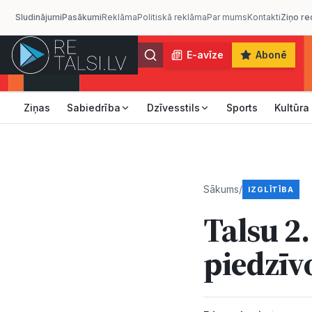
Sludinājumi
Pasākumi
Reklāma
Politiskā reklāma
Par mums
Kontakti
Ziņo re
E-avīze
Abonē
Ziņas
Sabiedrība
Dzīvesstils
Sports
Kultūra
Sākums
/
IZGLĪTĪBA
Talsu 2
piedzīv