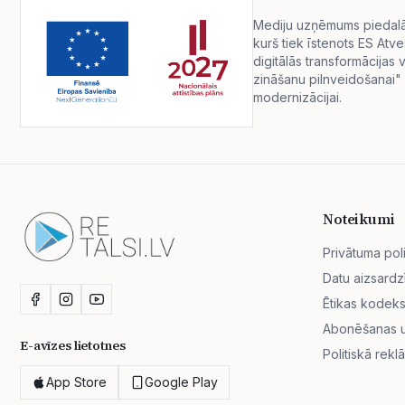
Mediju uzņēmums piedalās 
kurš tiek īstenots ES Atv
digitālās transformācija
zināšanu pilnveidošanai" 
modernizācijai.
Noteikumi
Privātuma poli
Datu aizsardz
Ētikas kodek
Abonēšanas un
E-avīzes lietotnes
Politiskā rekl
App Store
Google Play