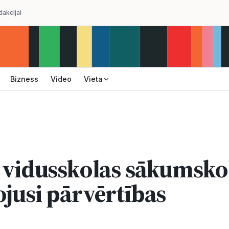
dakcijai
Bizness
Video
Vieta
. vidusskolas sākumsko
ojusi pārvērtības