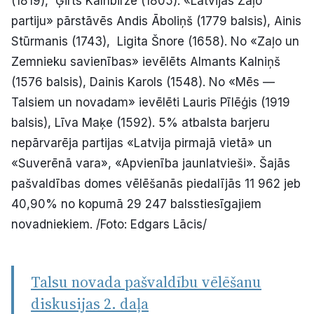
(1819), Ģirts Kalnbirze (1805). «Latvijas Zaļo
partiju» pārstāvēs Andis Āboliņš (1779 balsis), Ainis
Stūrmanis (1743), Ligita Šnore (1658). No «Zaļo un
Zemnieku savienības» ievēlēts Almants Kalniņš
(1576 balsis), Dainis Karols (1548). No «Mēs —
Talsiem un novadam» ievēlēti Lauris Pīlēģis (1919
balsis), Līva Maķe (1592). 5% atbalsta barjeru
nepārvarēja partijas «Latvija pirmajā vietā» un
«Suverēnā vara», «Apvienība jaunlatvieši». Šajās
pašvaldības domes vēlēšanās piedalījās 11 962 jeb
40,90% no kopumā 29 247 balsstiesīgajiem
novadniekiem. /Foto: Edgars Lācis/
Talsu novada pašvaldību vēlēšanu
diskusijas 2. daļa