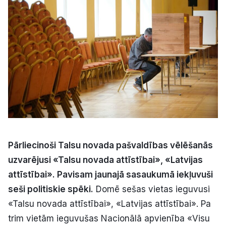
Kultūra
Bizness
Video
Vieta
Pārliecinoši Talsu novada pašvaldības vēlēšanās
uzvarējusi «Talsu novada attīstībai», «Latvijas
Sludinājumi
attīstībai». Pavisam jaunajā sasaukumā iekļuvuši
Pasākumi
seši politiskie spēki.
Domē sešas vietas ieguvusi
«Talsu novada attīstībai», «Latvijas attīstībai». Pa
Reklāma
trim vietām ieguvušas Nacionālā apvienība «Visu