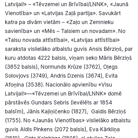
Latvijai!» – «Tēvzemei un Brīvībai/LNNK», «Jaunā
Politiskā reklāma
Vienotība» un «Latvijas Zaļā partija». Savukārt
katra pa divām vietām – «Zaļo un Zemnieku
Par mums
savienība» un «Mēs – Talsiem un novadam». No
Kontakti
«Talsu novada attīstībai», «Latvijas attīstībai»
saraksta vislielāko atbalstu guvis Ansis Bērziņš, par
Ziņo redakcijai
kuru atdotas 4222 balsis, viņam seko Māris Bērziņš
(3852 balsis), Normunds Krūze (3762), Oļegs
Solovjovs (3749), Andris Dzenis (3674), Evita
Facebook
Instagram
YouTube
Afoņina (3538). Nacionālo apvienību «Visu
Latvijai!»—«Tēvzemei un Brīvībai/LNNK» domē
E-avīze
Abonē
pārstāvēs Gundars Sebris (ievēlēts ar 1854
balsīm), Jānis Kaļiņičenko (1827), Gaidis Bērziņš
(1755). No «Jaunās Vienotības» vislielāko atbalstu
guvis Aldis Pinkens (2072 balsis), Eva Kārkliņa