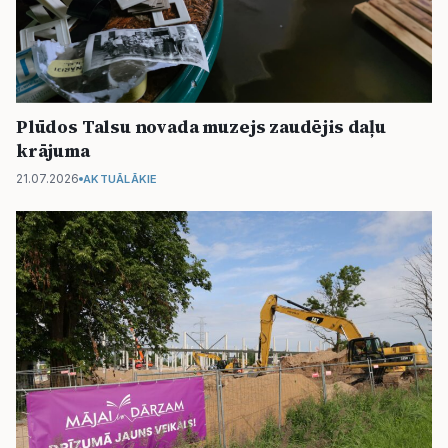
Plūdos Talsu novada muzejs zaudējis daļu
krājuma
21.07.2026
AKTUĀLĀKIE