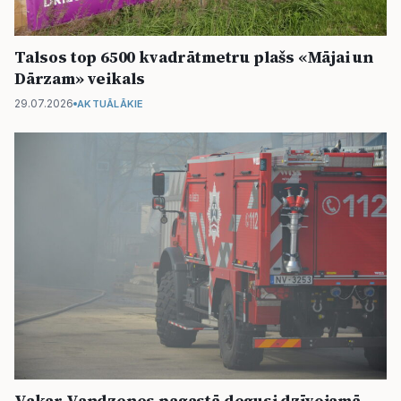
Talsos top 6500 kvadrātmetru plašs «Mājai un
Dārzam» veikals
29.07.2026
AKTUĀLĀKIE
Vakar Vandzenes pagastā degusi dzīvojamā