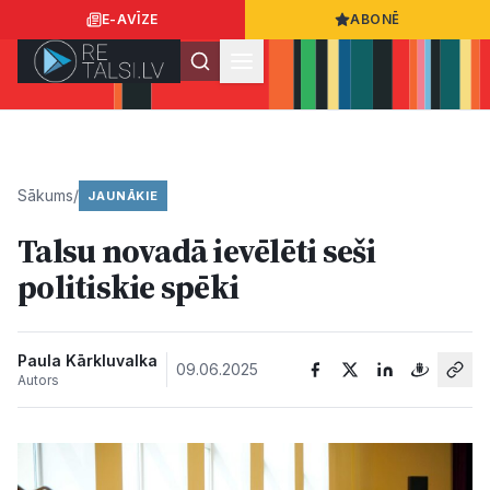
E-AVĪZE
ABONĒ
Ielogoties
Ziņo
App Store
Google Play
Sākums
/
JAUNĀKIE
Talsu novadā ievēlēti seši
Ziņas
politiskie spēki
Sabiedrība
Paula Kārkluvalka
09.06.2025
Autors
Dzīvesstils
Sports