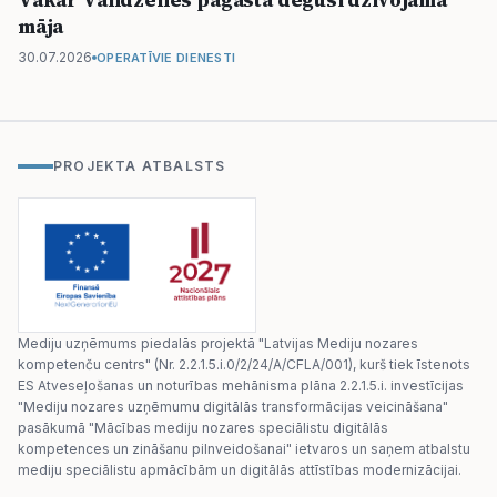
māja
30.07.2026
OPERATĪVIE DIENESTI
PROJEKTA ATBALSTS
Mediju uzņēmums piedalās projektā "Latvijas Mediju nozares
kompetenču centrs" (Nr. 2.2.1.5.i.0/2/24/A/CFLA/001), kurš tiek īstenots
ES Atveseļošanas un noturības mehānisma plāna 2.2.1.5.i. investīcijas
"Mediju nozares uzņēmumu digitālās transformācijas veicināšana"
pasākumā "Mācības mediju nozares speciālistu digitālās
kompetences un zināšanu pilnveidošanai" ietvaros un saņem atbalstu
mediju speciālistu apmācībām un digitālās attīstības modernizācijai.