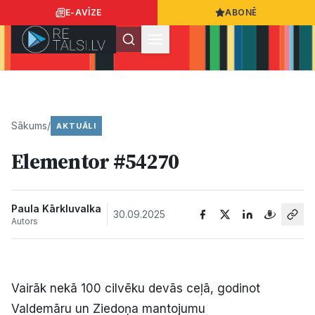
E-AVĪZE
ABONĒ
Ielogoties
Ziņo
App Store
Google Play
Sākums
/
AKTUĀLI
Elementor #54270
Ziņas
Sabiedrība
Paula Kārkluvalka
30.09.2025
Autors
Dzīvesstils
Vairāk nekā 100 cilvēku devās ceļā, godinot
Sports
Valdemāru un Ziedoņa mantojumu