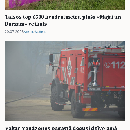
Talsos top 6500 kvadrātmetru plašs «Mājai un
Dārzam» veikals
29.07.2026
AKTUĀLĀKIE
Vakar Vandzenes pagastā degusi dzīvojamā