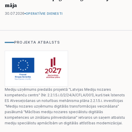
māja
30.07.2026
OPERATĪVIE DIENESTI
PROJEKTA ATBALSTS
Mediju uzņēmums piedalās projektā "Latvijas Mediju nozares
kompetenču centrs" (Nr. 2.2.1.5.i.0/2/24/A/CFLA/001), kurš tiek īstenots
ES Atveseļošanas un noturības mehānisma plāna 2.2.1.5.i. investīcijas
"Mediju nozares uzņēmumu digitālās transformācijas veicināšana"
pasākumā "Mācības mediju nozares speciālistu digitālās
kompetences un zināšanu pilnveidošanai" ietvaros un saņem atbalstu
mediju speciālistu apmācībām un digitālās attīstības modernizācijai.