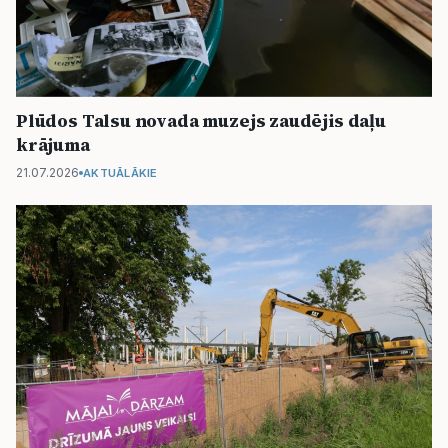
Plūdos Talsu novada muzejs zaudējis daļu
krājuma
21.07.2026
AKTUĀLĀKIE