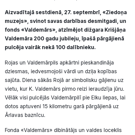
Kultūra
Aizvadītajā sestdienā, 27. septembrī, «Ziedoņa
muzejs», svinot savas darbības desmitgadi, un
Bizness
fonds «Valdemārs», atzīmējot dižgara Krišjāņa
Valdemāra 200 gadu jubileju, īpašā pārgājienā
Video
pulcēja vairāk nekā 100 dalībnieku.
Rojas un Valdemārpils apkārtni pieskandināja
Vieta
dziesmas, iedvesmojoši vārdi un dziļa kopības
sajūta. Diena sākās Rojā ar simbolisku gājienu uz
vietu, kur K. Valdemārs pirmo reizi ieraudzīja jūru.
Sludinājumi
Vēlāk visi pulcējās Valdemārpilī pie Elku liepas, lai
dotos aptuveni 15 kilometru garā pārgājienā uz
Pasākumi
Ārlavas baznīcu.
Reklāma
Fonda «Valdemārs» dibinātājs un valdes loceklis