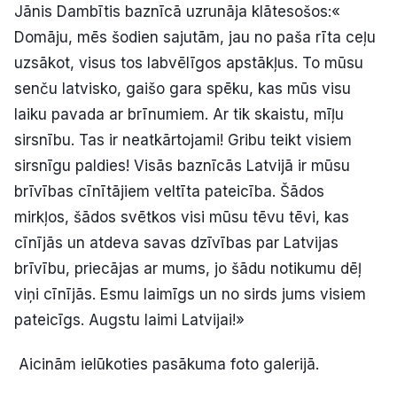
Jānis Dambītis baznīcā uzrunāja klātesošos:«
Politiskā reklāma
Domāju, mēs šodien sajutām, jau no paša rīta ceļu
uzsākot, visus tos labvēlīgos apstākļus. To mūsu
Par mums
senču latvisko, gaišo gara spēku, kas mūs visu
Kontakti
laiku pavada ar brīnumiem. Ar tik skaistu, mīļu
sirsnību. Tas ir neatkārtojami! Gribu teikt visiem
Ziņo redakcijai
sirsnīgu paldies! Visās baznīcās Latvijā ir mūsu
brīvības cīnītājiem veltīta pateicība. Šādos
mirkļos, šādos svētkos visi mūsu tēvu tēvi, kas
Facebook
Instagram
YouTube
cīnījās un atdeva savas dzīvības par Latvijas
brīvību, priecājas ar mums, jo šādu notikumu dēļ
E-avīze
Abonē
viņi cīnījās. Esmu laimīgs un no sirds jums visiem
pateicīgs. Augstu laimi Latvijai!»
Aicinām ielūkoties pasākuma foto galerijā.