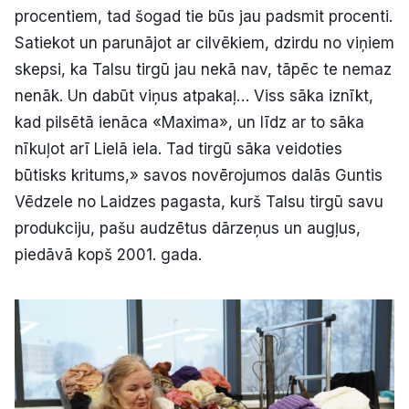
procentiem, tad šogad tie būs jau padsmit procenti.
Satiekot un parunājot ar cilvēkiem, dzirdu no viņiem
skepsi, ka Talsu tirgū jau nekā nav, tāpēc te nemaz
nenāk. Un dabūt viņus atpakaļ… Viss sāka iznīkt,
kad pilsētā ienāca «Maxima», un līdz ar to sāka
nīkuļot arī Lielā iela. Tad tirgū sāka veidoties
būtisks kritums,» savos novērojumos dalās Guntis
Vēdzele no Laidzes pagasta, kurš Talsu tirgū savu
produkciju, pašu audzētus dārzeņus un augļus,
piedāvā kopš 2001. gada.