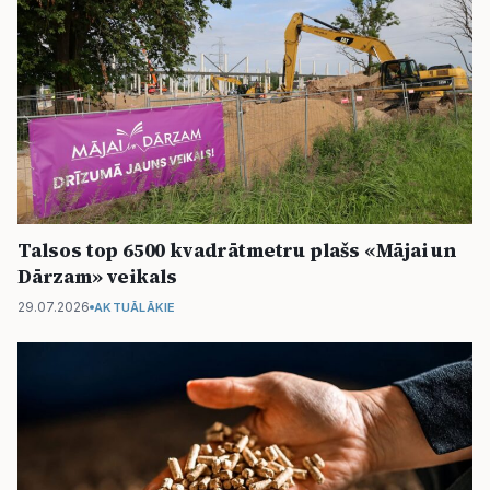
Talsos top 6500 kvadrātmetru plašs «Mājai un
Dārzam» veikals
29.07.2026
AKTUĀLĀKIE