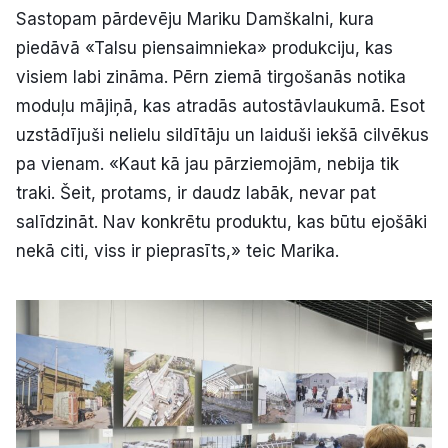
Sastopam pārdevēju Mariku Damškalni, kura
piedāvā «Talsu piensaimnieka» produkciju, kas
visiem labi zināma. Pērn ziemā tirgošanās notika
moduļu mājiņā, kas atradās autostāvlaukumā. Esot
uzstādījuši nelielu sildītāju un laiduši iekšā cilvēkus
pa vienam. «Kaut kā jau pārziemojām, nebija tik
traki. Šeit, protams, ir daudz labāk, nevar pat
salīdzināt. Nav konkrētu produktu, kas būtu ejošāki
nekā citi, viss ir pieprasīts,» teic Marika.