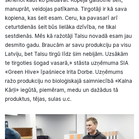
skrienot kaut ko piedāvāt. Kopējā gaisotne šeit,
manuprāt, veidojas patīkama. Tirgotāji ir kā sava
kopiena, kas šeit esam. Ceru, ka pavasarī arī
ceturtdienās šeit būs lielāka dzīvība, ne tikai
sestdienās. Mēs kā ražotāji Talsu novadā esam jau
desmito gadu. Braucām ar savu produkciju pa visu
Latviju, bet Talsu tirgū līdz šim nebijām. Uzsākām
te tirgoties šogad vasarā,» stāsta uzņēmuma SIA
«Green Hive» īpašniece Irita Dorbe. Uzņēmums
ražo produkciju no bioloģiskajā saimniecībā «Kalna
Kārļi» iegūtā, piemēram, medu un dažādus tā
produktus, tējas, sulas u.c.