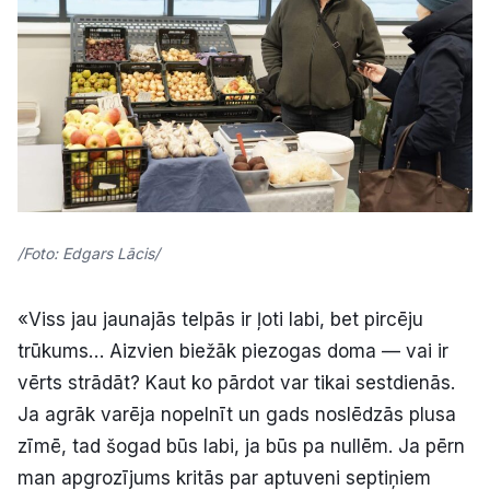
/Foto: Edgars Lācis/
«Viss jau jaunajās telpās ir ļoti labi, bet pircēju
trūkums… Aizvien biežāk piezogas doma — vai ir
vērts strādāt? Kaut ko pārdot var tikai sestdienās.
Ja agrāk varēja nopelnīt un gads noslēdzās plusa
zīmē, tad šogad būs labi, ja būs pa nullēm. Ja pērn
man apgrozījums kritās par aptuveni septiņiem