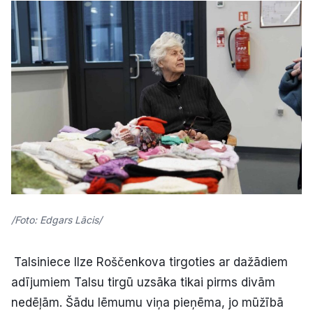
/Foto: Edgars Lācis/
Talsiniece Ilze Roščenkova tirgoties ar dažādiem
adījumiem Talsu tirgū uzsāka tikai pirms divām
nedēļām. Šādu lēmumu viņa pieņēma, jo mūžībā