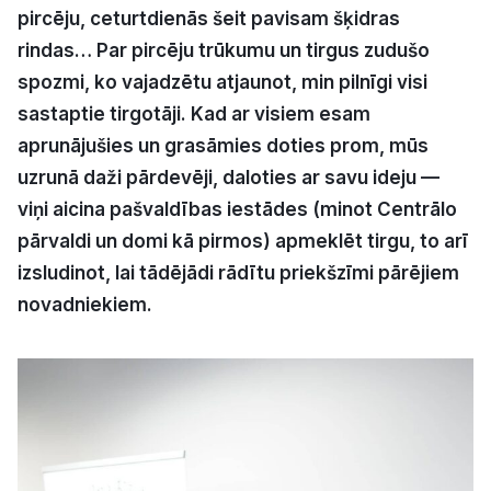
pircēju, ceturtdienās šeit pavisam šķidras
Politiskā reklāma
rindas… Par pircēju trūkumu un tirgus zudušo
Par mums
spozmi, ko vajadzētu atjaunot, min pilnīgi visi
sastaptie tirgotāji. Kad ar visiem esam
Kontakti
aprunājušies un grasāmies doties prom, mūs
uzrunā daži pārdevēji, daloties ar savu ideju —
Ziņo redakcijai
viņi aicina pašvaldības iestādes (minot Centrālo
pārvaldi un domi kā pirmos) apmeklēt tirgu, to arī
izsludinot, lai tādējādi rādītu priekšzīmi pārējiem
Facebook
Instagram
YouTube
novadniekiem.
E-avīze
Abonē