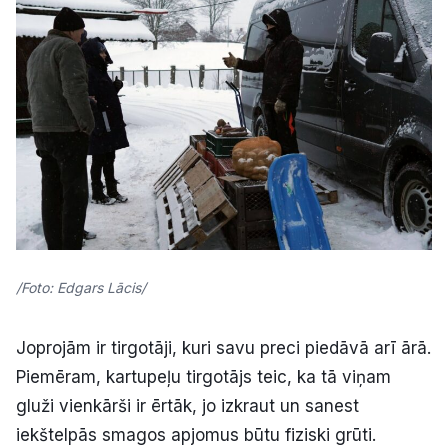
/Foto: Edgars Lācis/
Joprojām ir tirgotāji, kuri savu preci piedāvā arī ārā.
Piemēram, kartupeļu tirgotājs teic, ka tā viņam
gluži vienkārši ir ērtāk, jo izkraut un sanest
iekštelpās smagos apjomus būtu fiziski grūti.