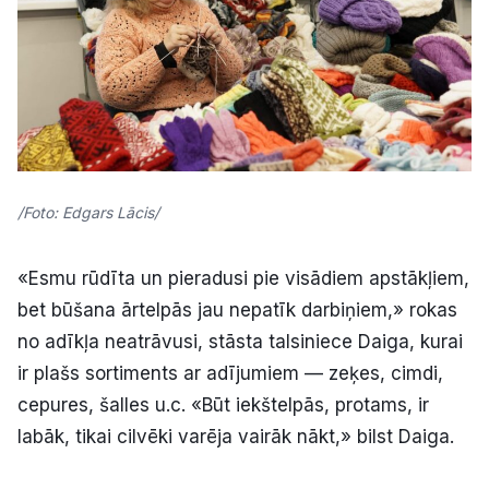
/Foto: Edgars Lācis/
«Esmu rūdīta un pieradusi pie visādiem apstākļiem,
bet būšana ārtelpās jau nepatīk darbiņiem,» rokas
no adīkļa neatrāvusi, stāsta talsiniece Daiga, kurai
ir plašs sortiments ar adījumiem — zeķes, cimdi,
cepures, šalles u.c. «Būt iekštelpās, protams, ir
labāk, tikai cilvēki varēja vairāk nākt,» bilst Daiga.