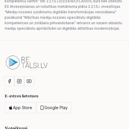
kompetenču centrs" (Nr. 2.2.1.5.i.0/2/24/A/CFLA/001), kurš tiek īstenots
ES Atveseļošanas un noturības mehānisma plāna 2.2.1.5.i. investīcijas
"Mediju nozares uzņēmumu digitālās transformācijas veicināšana"
pasākumā "Mācības mediju nozares speciālistu digitālās
kompetences un zināšanu pilnveidošanai" ietvaros un saņem atbalstu
mediju speciālistu apmācībām un digitālās attīstības modernizācijai.
E-avīzes lietotnes
App Store
Google Play
Noteikumi