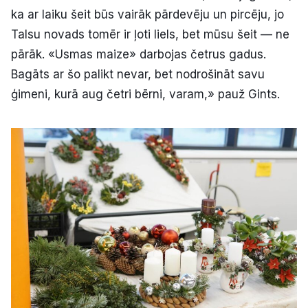
ka ar laiku šeit būs vairāk pārdevēju un pircēju, jo
Talsu novads tomēr ir ļoti liels, bet mūsu šeit — ne
pārāk. «Usmas maize» darbojas četrus gadus.
Bagāts ar šo palikt nevar, bet nodrošināt savu
ģimeni, kurā aug četri bērni, varam,» pauž Gints.