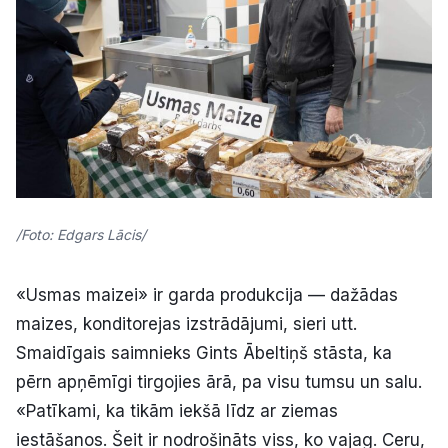
/Foto: Edgars Lācis/
«Usmas maizei» ir garda produkcija — dažādas
maizes, konditorejas izstrādājumi, sieri utt.
Smaidīgais saimnieks Gints Ābeltiņš stāsta, ka
pērn apņēmīgi tirgojies ārā, pa visu tumsu un salu.
«Patīkami, ka tikām iekšā līdz ar ziemas
iestāšanos. Šeit ir nodrošināts viss, ko vajag. Ceru,