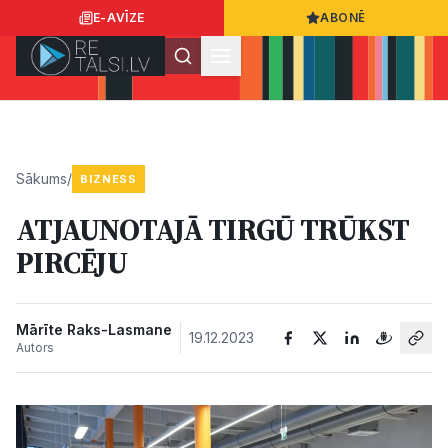
E-AVĪZE
ABONĒ
Ielogoties
Ziņo
App Store
Google Play
Sākums
/
BIZNESS
ATJAUNOTAJĀ TIRGŪ TRŪKST
Ziņas
PIRCĒJU
Sabiedrība
Mārīte Raks-Lasmane
19.12.2023
Autors
Dzīvesstils
Sports