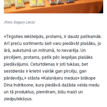
/Foto: Edgars Lācis/
«Tirgoties iekštelpās, protams, ir daudz patīkamāk.
Arī preču sortimentu šeit varu piedāvāt plašāku, jo
ārā, aukstumā un mitrumā, to nevarēja. Un
pircējiem, protams, patīk pēc iespējas plašāks
piedāvājums. Ceturtdienas ir ļoti tukšas, bet
sestdienās ir krietni vairāk gan pircēju, gan
pārdevēju,» stāsta «Kalsniķeru medus» biškope
Dina Indriksone, kura piedāvā dažāda veida medu
un tā produktus, piemēram, bišu maizi un
ziedputekšņus.