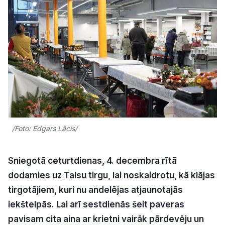
Kultūra
Bizness
Video
Vieta
/Foto: Edgars Lācis/
Sludinājumi
Sniegotā ceturtdienas, 4. decembra rītā
dodamies uz Talsu tirgu, lai noskaidrotu, kā klājas
Pasākumi
tirgotājiem, kuri nu andelējas atjaunotajās
iekštelpās. Lai arī sestdienās šeit paveras
Reklāma
pavisam cita aina ar krietni vairāk pārdevēju un