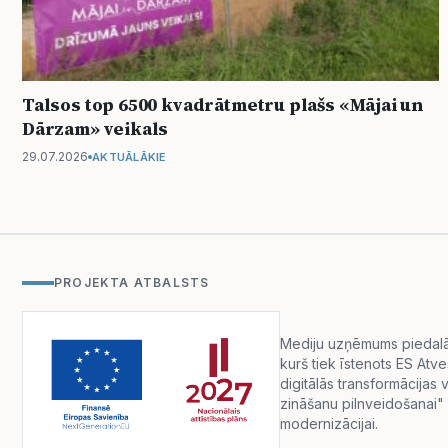
Talsos top 6500 kvadrātmetru plašs «Mājai un
Dārzam» veikals
29.07.2026
AKTUĀLĀKIE
PROJEKTA ATBALSTS
Mediju uzņēmums piedalās 
kurš tiek īstenots ES Atv
digitālās transformācija
zināšanu pilnveidošanai" 
modernizācijai.