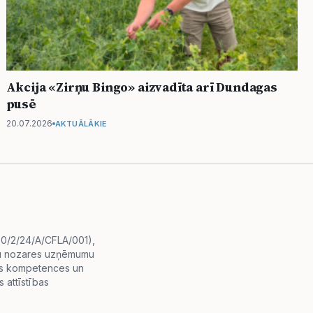
Akcija «Zirņu Bingo» aizvadīta arī Dundagas
pusē
20.07.2026
AKTUĀLĀKIE
i.0/2/24/A/CFLA/001),
diju nozares uzņēmumu
lās kompetences un
 attīstības