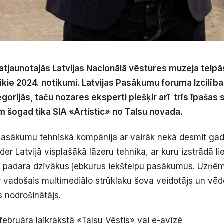
tjaunotajās Latvijas Nacionālā vēstures muzeja telpās
lākie 2024. notikumi. Latvijas Pasākumu foruma Izcilīb
gorijās, taču nozares eksperti piešķir arī trīs īpaša
m šogad tika SIA «Artistic» no Talsu novada.
r pasākumu tehniskā kompānija ar vairāk nekā desmit gad
der Latvijā visplašākā lāzeru tehnika, ar kuru izstrādā l
 padara dzīvākus jebkurus iekštelpu pasākumus. Uzņē
 vadošais multimediālo strūklaku šova veidotājs un vē
s nodrošinātājs.
 februāra laikrakstā «Talsu Vēstis» vai e-avīzē