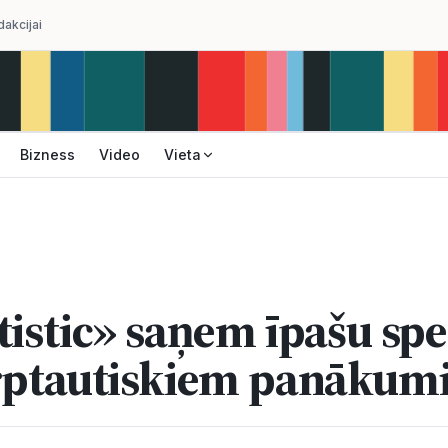
dakcijai
Bizness
Video
Vieta
tistic» saņem īpašu sp
arptautiskiem panākum