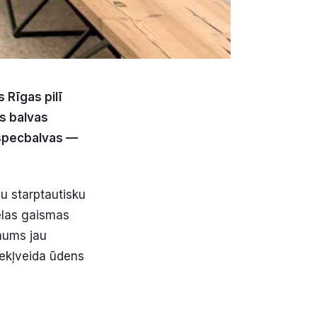
 Rīgas pilī
as balvas
s specbalvas —
u starptautisku
ielas gaismas
mums jau
dekļveida ūdens