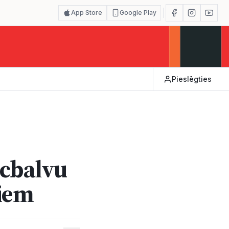
App Store
Google Play
Pieslēgties
ecbalvu
iem