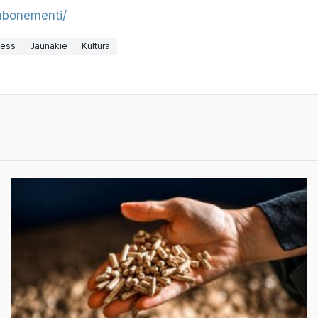
v/abonementi/
ness
Jaunākie
Kultūra