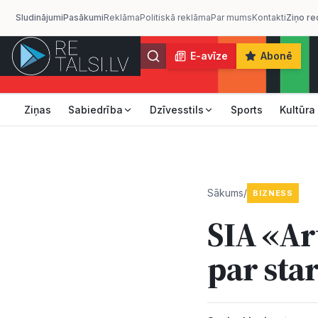
Sludinājumi
Pasākumi
Reklāma
Politiskā reklāma
Par mums
Kontakti
Ziņo re
E-avīze
Abonē
Ziņas
Sabiedrība
Dzīvesstils
Sports
Kultūra
Sākums
/
BIZNESS
SIA «Ar
par st