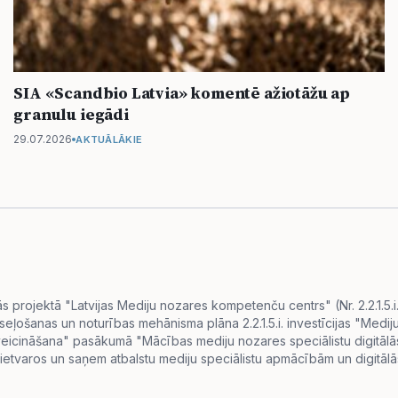
SIA «Scandbio Latvia» komentē ažiotāžu ap
granulu iegādi
29.07.2026
AKTUĀLĀKIE
projektā "Latvijas Mediju nozares kompetenču centrs" (Nr. 2.2.1.5.
eseļošanas un noturības mehānisma plāna 2.2.1.5.i. investīcijas "Me
s veicināšana" pasākumā "Mācības mediju nozares speciālistu digitā
ietvaros un saņem atbalstu mediju speciālistu apmācībām un digitālās