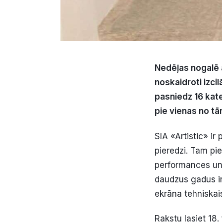
Nedēļas nogalē a
noskaidroti izci
pasniedz 16 kate
pie vienas no tā
SIA «Artistic» i
pieredzi. Tam pie
performances un
daudzus gadus ir
ekrāna tehniskai
Rakstu lasiet 18.