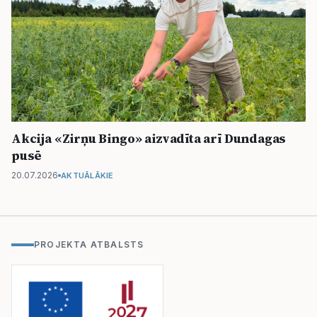
Akcija «Zirņu Bingo» aizvadīta arī Dundagas
pusē
20.07.2026
AKTUĀLĀKIE
PROJEKTA ATBALSTS