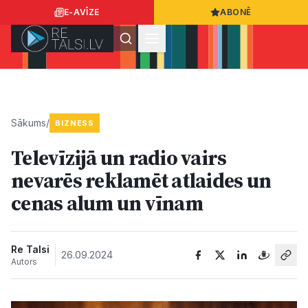
E-AVĪZE
ABONĒ
Ielogoties
Ziņo
App Store
Google Play
Sākums
/
BIZNESS
Televīzijā un radio vairs
Ziņas
nevarēs reklamēt atlaides un
cenas alum un vīnam
Sabiedrība
Dzīvesstils
Re Talsi
26.09.2024
Autors
Sports