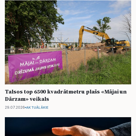
Talsos top 6500 kvadrātmetru plašs «Mājai un
Dārzam» veikals
29.07.2026
AKTUĀLĀKIE