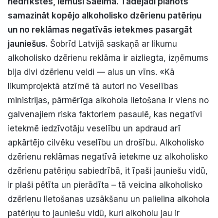
nedrīkstēs, lēmusi Saeima. Tādejādi plānots
Politiskā reklāma
samazināt kopējo alkoholisko dzērienu patēriņu
un no reklāmas negatīvās ietekmes pasargāt
Par mums
jauniešus.
Šobrīd Latvijā saskaņā ar likumu
alkoholisko dzērienu reklāma ir aizliegta, izņēmums
Kontakti
bija divi dzērienu veidi — alus un vīns. «Kā
likumprojektā atzīmē tā autori no Veselības
Ziņo redakcijai
ministrijas, pārmērīga alkohola lietošana ir viens no
galvenajiem riska faktoriem pasaulē, kas negatīvi
Facebook
Instagram
YouTube
ietekmē iedzīvotāju veselību un apdraud arī
apkārtējo cilvēku veselību un drošību. Alkoholisko
E-avīze
Abonē
dzērienu reklāmas negatīvā ietekme uz alkoholisko
dzērienu patēriņu sabiedrībā, it īpaši jauniešu vidū,
ir plaši pētīta un pierādīta – tā veicina alkoholisko
dzērienu lietošanas uzsākšanu un palielina alkohola
patēriņu to jauniešu vidū, kuri alkoholu jau ir