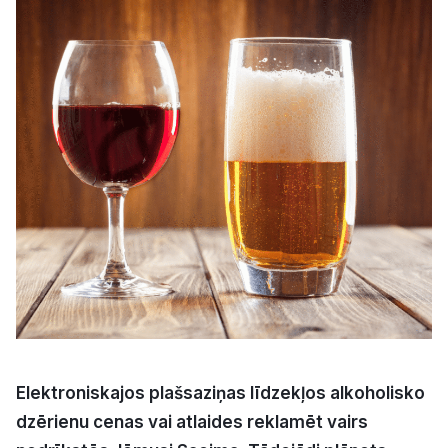
Kultūra
Bizness
Video
Vieta
Sludinājumi
Pasākumi
Elektroniskajos plašsaziņas līdzekļos alkoholisko
Reklāma
dzērienu cenas vai atlaides reklamēt vairs