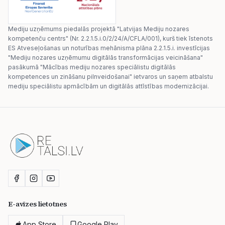
Mediju uzņēmums piedalās projektā "Latvijas Mediju nozares
kompetenču centrs" (Nr. 2.2.1.5.i.0/2/24/A/CFLA/001), kurš tiek īstenots
ES Atveseļošanas un noturības mehānisma plāna 2.2.1.5.i. investīcijas
"Mediju nozares uzņēmumu digitālās transformācijas veicināšana"
pasākumā "Mācības mediju nozares speciālistu digitālās
kompetences un zināšanu pilnveidošanai" ietvaros un saņem atbalstu
mediju speciālistu apmācībām un digitālās attīstības modernizācijai.
E-avīzes lietotnes
App Store
Google Play