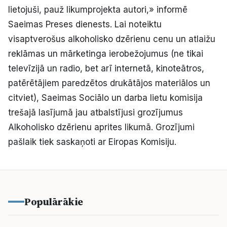
lietojuši, pauž likumprojekta autori,» informē
Saeimas Preses dienests. Lai noteiktu
visaptverošus alkoholisko dzērienu cenu un atlaižu
reklāmas un mārketinga ierobežojumus (ne tikai
televīzijā un radio, bet arī internetā, kinoteātros,
patērētājiem paredzētos drukātājos materiālos un
citviet), Saeimas Sociālo un darba lietu komisija
trešajā lasījumā jau atbalstījusi grozījumus
Alkoholisko dzērienu aprites likumā. Grozījumi
pašlaik tiek saskaņoti ar Eiropas Komisiju.
Populārākie