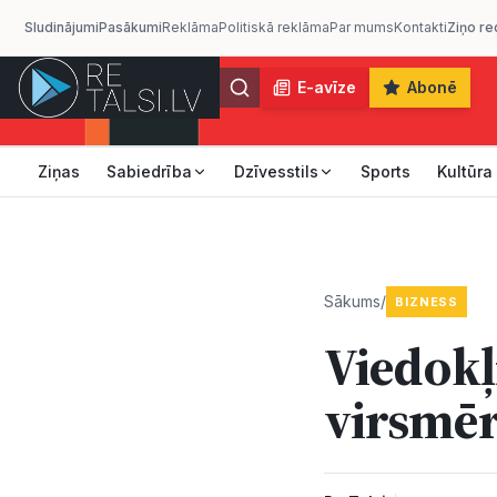
Sludinājumi
Pasākumi
Reklāma
Politiskā reklāma
Par mums
Kontakti
Ziņo re
E-avīze
Abonē
Ziņas
Sabiedrība
Dzīvesstils
Sports
Kultūra
Sākums
/
BIZNESS
Viedokļr
virsmēr