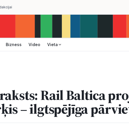
dakcijai
Bizness
Video
Vieta
aksts: Rail Baltica pro
ķis – ilgtspējīga pārvi