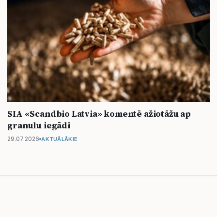
SIA «Scandbio Latvia» komentē ažiotāžu ap
granulu iegādi
29.07.2026
AKTUĀLĀKIE