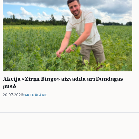
Akcija «Zirņu Bingo» aizvadīta arī Dundagas
pusē
20.07.2026
AKTUĀLĀKIE