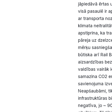
jāpiedāvā ērtas u
visā pasaulē ir 
ar transporta noz
klimata neitrali
apstiprina, ka t
pāreja uz dzelzce
mērķu sasniegšanu
būtiska arī Rail 
aizsardzības bez
valdības vairāk i
samazina CO2 emi
savienojuma izve
Neapšaubāmi, tik
infrastruktūras bū
negatīva, jo ~ 9