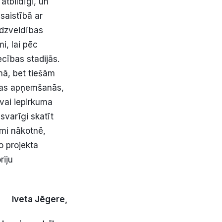
atbildīgi, un
saistībā ar
audzveidības
i, lai pēc
cības stadijās.
rmā, bet tiešām
elas apņemšanās,
vai iepirkuma
 svarīgi skatīt
kmi nākotnē,
o projekta
riju
Iveta Jēgere,