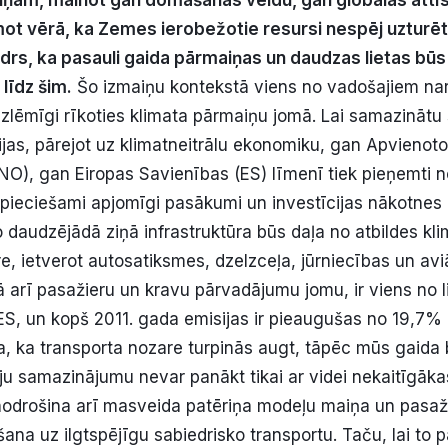
ņām, mainot gan domāšanas veidu, gan globālās attī
emot vērā, ka Zemes ierobežotie resursi nespēj uzturē
idrs, ka pasauli gaida pārmaiņas un daudzas lietas b
 līdz šim.
Šo izmaiņu kontekstā viens no vadošajiem na
 izlēmīgi rīkoties klimata pārmaiņu jomā. Lai samazinātu
jas, pārejot uz klimatneitrālu ekonomiku, gan Apvienoto
NO), gan Eiropas Savienības (ES) līmenī tiek pieņemti 
epieciešami apjomīgi pasākumi un investīcijas nākotnes i
 jo daudzējādā ziņā infrastruktūra būs daļa no atbildes kli
e, ietverot autosatiksmes, dzelzceļa, jūrniecības un avi
 arī pasažieru un kravu pārvadājumu jomu, ir viens no 
ES, un kopš 2011. gada emisijas ir pieaugušas no 19,7%
na, ka transporta nozare turpinās augt, tāpēc mūs gaida 
ju samazinājumu nevar panākt tikai ar videi nekaitīgāka
ānodrošina arī masveida patēriņa modeļu maiņa un pasaž
ana uz ilgtspējīgu sabiedrisko transportu. Taču, lai to 