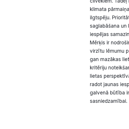
cilvēkiem. Tādēļ 
klimata pārmaiņas
ilgtspēju. Priori
saglabāšana un l
iespējas samazin
Mērķis ir nodrošin
virzītu lēmumu p
gan mazākas lie
kritēriju noteikš
lietas perspektī
radot jaunas ies
galvenā būtība ir
sasniedzamībai.