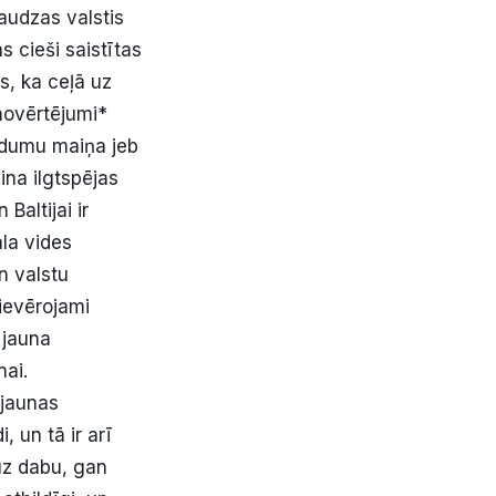
audzas valstis
 cieši saistītas
s, ka ceļā uz
novērtējumi*
adumu maiņa jeb
ina ilgtspējas
Baltijai ir
āla vides
n valstu
 ievērojami
 jauna
nai.
 jaunas
, un tā ir arī
uz dabu, gan