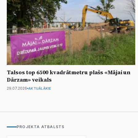
Talsos top 6500 kvadrātmetru plašs «Mājai un
Dārzam» veikals
29.07.2026
AKTUĀLĀKIE
PROJEKTA ATBALSTS