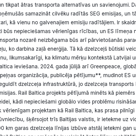
n tikpat ātras transporta alternatīvas un savienojumi. D
apņēmušās samazināt cilvēku radītās SEG emisijas, un tās
ari, kā vienu no galvenajiem emisiju radītājiem. Ir skaidr
tāti būs nepieciešamas vērienīgas rīcības, un ES līmeņa 
ransporta nozarē neizbēgama būs arī pārvietošanās par
ļu, ko darbina zaļā enerģija. Tā kā dzelzceļš būtiski veic
, likumsakarīgi, ka klimatu mērķu kontekstā Latvijai un 
Baltica ieviešana. 2024. gada jūlijā arī Greenpeace, glob
peļņas organizācija, publicēja pētījumu**, mudinot ES u
eguldīt dzelzceļa infrastruktūrā, jo dzelzceļa transports
sijas. Rail Baltica projekts pētījumā minēts kā piemērs
idei, kādi nepieciešami globālo vides problēmu risināša
 vērienīgam projektam kā Rail Baltica, kas prasa pilnīgi
vniecību, šķērsojot trīs Baltijas valstis, ir ietekme uz vidi
00 km garas dzelzceļa līnijas izbūve atstāj ietekmi gan 