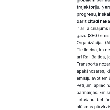
globālām pārmai
trajektoriju. Ņ
progresu, ir ska
darīt citādi nekā
ir arī aicinājums
gāzu (SEG) emisi
Organizācijas (A
Tie liecina, ka n
arī Rail Baltica,
Transporta nozar
apakšnozares, kā
emisiju avotiem 
Pētījumi aplieci
pārmaiņas. Emisi
lietošanu, bet j
plūsmas pārvirzīš