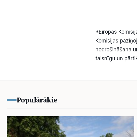
*Eiropas Komisi
Komisijas paziņ
nodrošināšana un 
taisnīgu un pārt
Populārākie