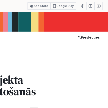
App Store
Google Play
Pieslēgties
jekta
etošanās