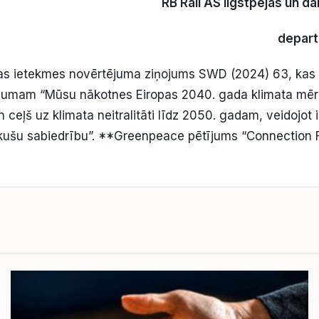
RB Rail AS Ilgstpējas un d
depart
jas ietekmes novērtējuma ziņojums SWD (2024) 63, kas 
ojumam “Mūsu nākotnes Eiropas 2040. gada klimata mē
ceļš uz klimata neitralitāti līdz 2050. gadam, veidojot i
ikušu sabiedrību”. **Greenpeace pētījums “Connection F