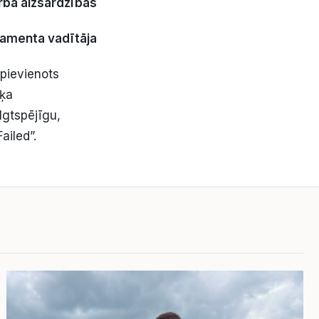
arba aizsardzības
amenta vadītāja
pievienots
rķa
lgtspējīgu,
ailed”.