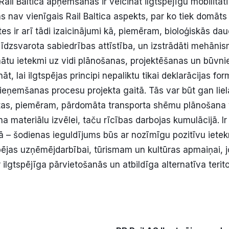
Rail Baltica apņemšanās ir veicināt ilgtspējīgu mobilitāti 
 nav vienīgais Rail Baltica aspekts, par ko tiek domāts 
tātes ir arī tādi izaicinājumi kā, piemēram, bioloģiskās d
īdzsvarota sabiedrības attīstība, un izstrādāti mehānism
ātu ietekmi uz vidi plānošanas, projektēšanas un būvnie
āt, lai ilgtspējas principi nepaliktu tikai deklarācijas fo
ieņemšanas procesu projekta gaitā. Tās var būt gan li
tas, piemēram, pārdomāta transporta shēmu plānošana 
ana materiālu izvēlei, taču rīcības darbojas kumulācijā. Ir
vā – šodienas ieguldījums būs ar nozīmīgu pozitīvu iete
pējas uzņēmējdarbībai, tūrismam un kultūras apmaiņai, j
 ilgtspējīga pārvietošanās un atbildīga alternatīva terito