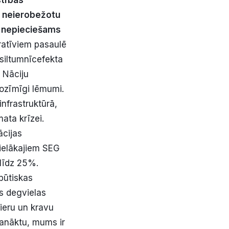
stības
t neierobežotu
ūs nepieciešams
ratīviem pasaulē
 siltumnīcefekta
 Nāciju
nozīmīgi lēmumi.
nfrastruktūrā,
mata krīzei.
ācijas
lielākajiem SEG
 līdz 25%.
būtiskas
s degvielas
ieru un kravu
panāktu, mums ir