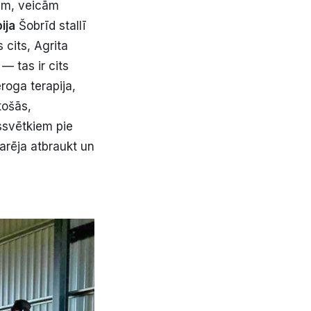
jām, veicām
ija
Šobrīd stallī
s cits, Agrita
 — tas ir cits
roga terapija,
tošās,
ssvētkiem pie
arēja atbraukt un