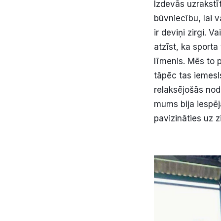
Izdevās uzrakstī
būvniecību, lai v
ir deviņi zirgi. V
atzīst, ka sporta
līmenis. Mēs to p
tāpēc tas iemesls
relaksējošās nod
mums bija iespēja
pavizināties uz 