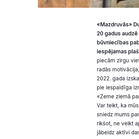
«Mazdruvās» Dun
20 gadus audzē 
būvniecības pabei
iespējamas plaš
piecām zirgu viet
radās motivācija
2022. gada izska
pie iespaidīga i
«Zeme ziemā para
Var teikt, ka mū
sniedz mums pama
rikšot, ne veikt a
jābeidz aktīvi da