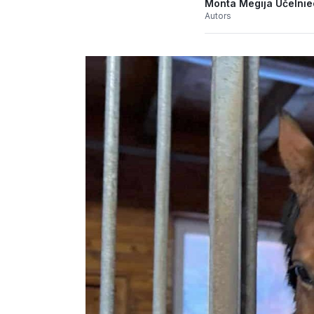
Monta Megija Učelni
Autors