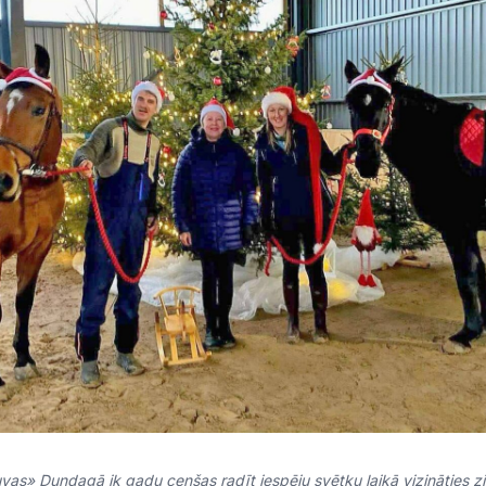
uvas» Dundagā ik gadu cenšas radīt iespēju svētku laikā vizināties zi