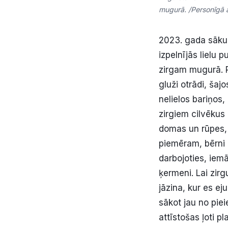
mugurā. /Personīgā a
2023. gada sākum
izpelnījās lielu p
zirgam mugurā. P
gluži otrādi, ša
nelielos bariņos,
zirgiem cilvēkus
domas un rūpes, 
piemēram, bērni b
darbojoties, iem
ķermeni. Lai zirg
jāzina, kur es ej
sākot jau no piei
attīstošas ļoti 