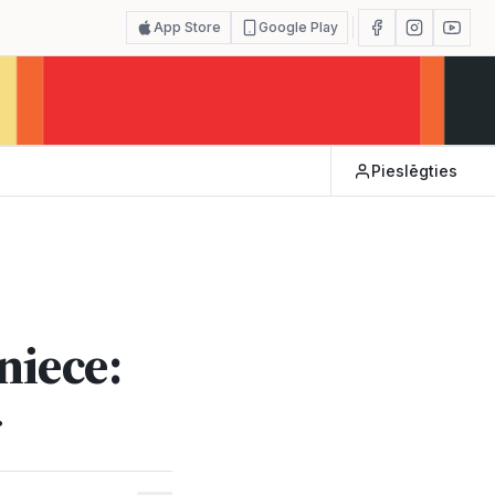
App Store
Google Play
Pieslēgties
niece:
»