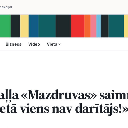
dakcijai
Bizness
Video
Vieta
taļļa «Mazdruvas» saim
etā viens nav darītājs!