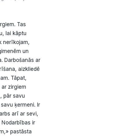
irgiem. Tas
u, lai kāptu
k nerīkojam,
a ģimenēm un
ta. Darbošanās ar
īšana, aizkliedē
sam. Tāpat,
 ar zirgiem
, pār savu
r savu ķermeni. Ir
arbs arī ar sevi,
. Nodarbības ir
ām,» pastāsta