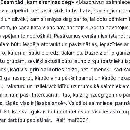
Esam tādi, kam sirsniņas deg»
«Mazdruvu» saimniece s
var atpelnīt, bet tas ir sirdsdarbs. Latvijā ar zirgiem p
i un cilvēki, kam sirsniņas deg par to, lai dotu bērniem i
arām, jo šādā lietā viens nav darītājs!» Agrita novērojusi:
s spējam to nodrošināt. Pasākumus cenšamies īstenot rei
em būtu iespēja atbraukt un pavizināties, iepazīties ar 
ro, kā arī ar šādu pieredzi dalāmies. Dažreiz arī organiz
u grupām, sevišķi aktuāli būtu jauno zirgu īpašnieku izg
eši, kad visi grib darboties reizē,
bet ir mēneši, kad ka
 Zirgs nesaprot, kāpēc viņu pēkšņi pamet un kāpēc neka
bu, raksturu un uzliek atbildību uz mums kā saimniekiem,
rbinām paši. Interesanti ir tas, ka zirgi izdeg gan no p
, tāpēc viss ir jāsabalansē». Vaicājot saimniecei par 
bilst, ka svarīgākais būtu noturēties un visu iesākto turpi
m var darbību paplašināt. #sif_maf2024