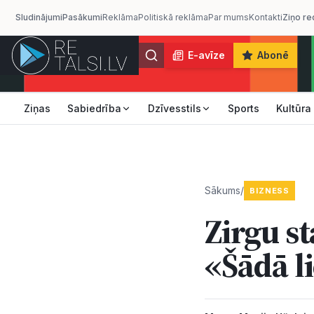
Sludinājumi
Pasākumi
Reklāma
Politiskā reklāma
Par mums
Kontakti
Ziņo re
E-avīze
Abonē
Ziņas
Sabiedrība
Dzīvesstils
Sports
Kultūra
Sākums
/
BIZNESS
Zirgu s
«Šādā li