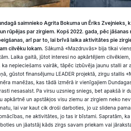
dagā saimnieko Agrita Bokuma un Ēriks Zvejnieks, ku
un rūpējas par zirgiem. Kopš 2022. gada, pēc jāšana
gšanas, arī par to, lai brīvā laika aktivitātes pie zirg
am cilvēku lokam.
Sākumā «Mazdruvās» bija tikai viens 
ām. Laika gaitā, jūtot interesi no apkārtējiem cilvēkiem
, ka nepieciešams vairāk, tāpēc izbūvēja jaunu stalli ar
ņā, gūstot finansējumu LEADER projektā, zirgu stallis 
zmēra manēžas, kas tādā izmērā ir vienīgajiem Dundaga
sti nesasalst. Pa virsu uzsnieg sniegs, bet apakšā ir du
su apkārtnē un apstākļos visu ziemu ar zirgiem neko ne
tu, lai var kaut cik droši darboties, jo uz slidena pam
pmācības, ne aktivitātes, jo tas ir bīstami. Sapratām, ka i
rboties un jāatstāj kāds zirgs savam priekam vai jāraksta