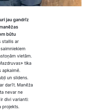
ri jau gandrīz
s manēžas
iem būtu
stallis ar
, saimniekiem
 astoņām vietām.
«Mazdruvas» tika
s apkaimē.
bļi un slidens.
var darīt. Manēža
ata nevar ne
r divi varianti:
 projekts.