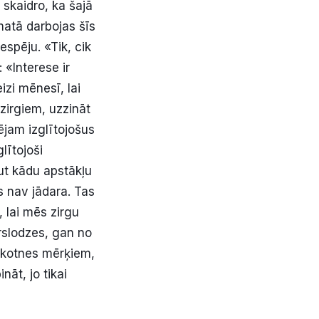
kaidro, ka šajā
amatā darbojas šīs
espēju. «Tik, cik
 «Interese ir
zi mēnesī, lai
zirgiem, uzzināt
ējam izglītojošus
lītojoši
ut kādu apstākļu
s nav jādara. Tas
 lai mēs zirgu
ārslodzes, gan no
nākotnes mērķiem,
nāt, jo tikai