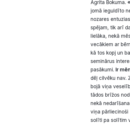
Agrita Bokuma.
«
jomā ieguldīto ne
nozares entuziast
spējam, tik arī d
lielāka, nekā mē
vecākiem ar bērni
kā tos kopj un ba
seminārus intereš
pasākumi.
Ir mēn
dēļ cilvēku nav.
bojā viņa veselī
tādos brīžos noda
nekā nedarīšanas
viņa pārliecinoši 
solīti pa solīti