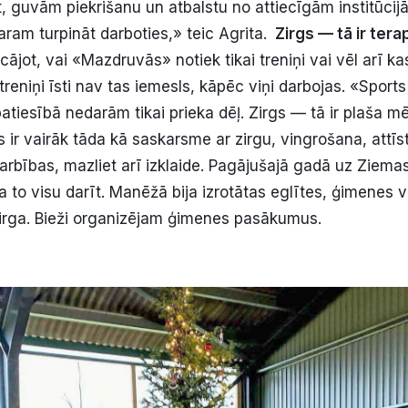
t, guvām piekrišanu un atbalstu no attiecīgām institūci
aram turpināt darboties,» teic Agrita.
Zirgs — tā ir terap
aicājot, vai «Mazdruvās» notiek tikai treniņi vai vēl arī ka
 treniņi īsti nav tas iemesls, kāpēc viņi darbojas. «Sports
atiesībā nedarām tikai prieka dēļ. Zirgs — tā ir plaša mē
 ir vairāk tāda kā saskarsme ar zirgu, vingrošana, attīs
arbības, mazliet arī izklaide. Pagājušajā gadā uz Ziema
 to visu darīt. Manēžā bija izrotātas eglītes, ģimenes v
zirga. Bieži organizējam ģimenes pasākumus.