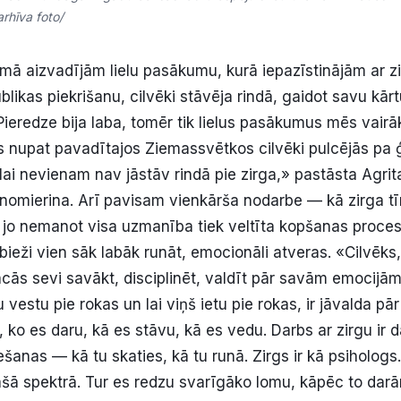
rhīva foto/
ā aizvadījām lielu pasākumu, kurā iepazīstinājām ar z
ublikas piekrišanu, cilvēki stāvēja rindā, gaidot savu kārt
ieredze bija laba, tomēr tik lielus pasākumus mēs vairā
jos nupat pavadītajos Ziemassvētkos cilvēki pulcējās p
 lai nevienam nav jāstāv rindā pie zirga,» pastāsta Agri
 nomierina. Arī pavisam vienkārša nodarbe — kā zirga tīr
jo nemanot visa uzmanība tiek veltīta kopšanas proce
ieži vien sāk labāk runāt, emocionāli atveras. «Cilvēks,
ācās sevi savākt, disciplinēt, valdīt pār savām emocijām
u vestu pie rokas un lai viņš ietu pie rokas, ir jāvalda pā
u, ko es daru, kā es stāvu, kā es vedu. Darbs ar zirgu ir d
ešanas — kā tu skaties, kā tu runā. Zirgs ir kā psihologs
plašā spektrā. Tur es redzu svarīgāko lomu, kāpēc to dar