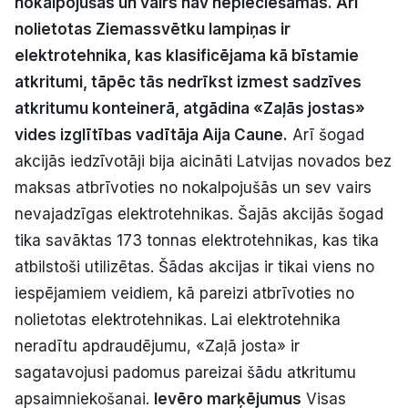
nokalpojušas un vairs nav nepieciešamas. Arī
Politiskā reklāma
nolietotas Ziemassvētku lampiņas ir
elektrotehnika, kas klasificējama kā bīstamie
Par mums
atkritumi, tāpēc tās nedrīkst izmest sadzīves
atkritumu konteinerā, atgādina «Zaļās jostas»
Kontakti
vides izglītības vadītāja Aija Caune.
Arī šogad
akcijās iedzīvotāji bija aicināti Latvijas novados bez
Ziņo redakcijai
maksas atbrīvoties no nokalpojušās un sev vairs
nevajadzīgas elektrotehnikas. Šajās akcijās šogad
Facebook
Instagram
YouTube
tika savāktas 173 tonnas elektrotehnikas, kas tika
atbilstoši utilizētas. Šādas akcijas ir tikai viens no
E-avīze
Abonē
iespējamiem veidiem, kā pareizi atbrīvoties no
nolietotas elektrotehnikas. Lai elektrotehnika
neradītu apdraudējumu, «Zaļā josta» ir
sagatavojusi padomus pareizai šādu atkritumu
apsaimniekošanai.
Ievēro marķējumus
Visas