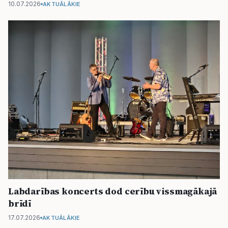
10.07.2026
AKTUĀLĀKIE
Labdarības koncerts dod cerību vissmagākajā
brīdī
17.07.2026
AKTUĀLĀKIE