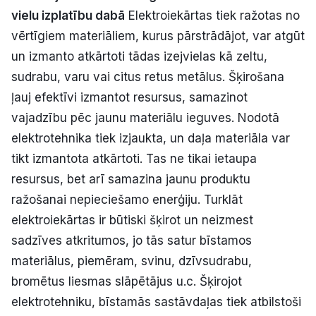
vielu izplatību dabā
Elektroiekārtas tiek ražotas no
vērtīgiem materiāliem, kurus pārstrādājot, var atgūt
un izmanto atkārtoti tādas izejvielas kā zeltu,
sudrabu, varu vai citus retus metālus. Šķirošana
ļauj efektīvi izmantot resursus, samazinot
vajadzību pēc jaunu materiālu ieguves. Nodotā
elektrotehnika tiek izjaukta, un daļa materiāla var
tikt izmantota atkārtoti. Tas ne tikai ietaupa
resursus, bet arī samazina jaunu produktu
ražošanai nepieciešamo enerģiju. Turklāt
elektroiekārtas ir būtiski šķirot un neizmest
sadzīves atkritumos, jo tās satur bīstamos
materiālus, piemēram, svinu, dzīvsudrabu,
bromētus liesmas slāpētājus u.c. Šķirojot
elektrotehniku, bīstamās sastāvdaļas tiek atbilstoši