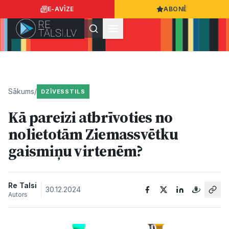
E-AVĪZE
ABONĒ
Ielogoties
Ziņo
App Store
Google Play
Sākums
/
DZĪVESSTILS
Kā pareizi atbrīvoties no
Ziņas
nolietotām Ziemassvētku
gaismiņu virtenēm?
Sabiedrība
Dzīvesstils
Re Talsi
30.12.2024
Autors
Sports