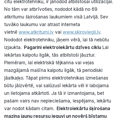
citu elektrotehniku, ir jānodod atbilstošai utilizācijai.
No tām var atbrīvoties, nododot kādā no 69
atkritumu šķirošanas laukumiem visā Latvijā. Sev
tuvāko laukumu var atrast interneta
vietnē
www.atkritumi.lv
vai
www.skiroviegli.lv
.
Nododot elektrotehniku, jāņem vērā, lai tā nebūtu
izjaukta.
Pagarini elektroiekārtu dzīves ciklu
Lai
iekārtas kalpotu ilgāk, tās atbilstoši jāuztur.
Piemēram, lai elektriskā tējkanna vai veļas
mazgājamā mašīna kalpotu ilgāk, tā periodiski
jāatkaļķo. Tāpat pirms elektrotehnikas izmešanas
būtu jāizvērtē, vai salūzusī iekārta vēl ir labojama
un lietojama atkārtoti. Ja tā ir izmantojama, bet
pašam vairs nav nepieciešama, iespējams, iekārtu
var nodot kādam citam.
Elektroiekārtu šķirošana
mazina jaunu resursu ieguvi un novērš bīstamu