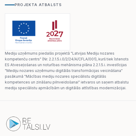
PROJEKTA ATBALSTS
Mediju uzņēmums piedalās projektā "Latvijas Mediju nozares
kompetenču centrs" (Nr. 2.2.1.5.i.0/2/24/A/CFLA/001), kurš tiek īstenots
ES Atveseļošanas un noturības mehānisma plāna 2.2.1.5.i. investīcijas
"Mediju nozares uzņēmumu digitālās transformācijas veicināšana"
pasākumā "Mācības mediju nozares speciālistu digitālās
kompetences un zināšanu pilnveidošanai" ietvaros un saņem atbalstu
mediju speciālistu apmācībām un digitālās attīstības modernizācijai.