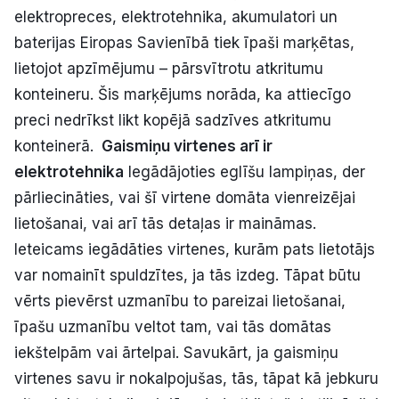
elektropreces, elektrotehnika, akumulatori un
baterijas Eiropas Savienībā tiek īpaši marķētas,
lietojot apzīmējumu – pārsvītrotu atkritumu
konteineru. Šis marķējums norāda, ka attiecīgo
preci nedrīkst likt kopējā sadzīves atkritumu
konteinerā.
Gaismiņu virtenes arī ir
elektrotehnika
Iegādājoties eglīšu lampiņas, der
pārliecināties, vai šī virtene domāta vienreizējai
lietošanai, vai arī tās detaļas ir maināmas.
Ieteicams iegādāties virtenes, kurām pats lietotājs
var nomainīt spuldzītes, ja tās izdeg. Tāpat būtu
vērts pievērst uzmanību to pareizai lietošanai,
īpašu uzmanību veltot tam, vai tās domātas
iekštelpām vai ārtelpai. Savukārt, ja gaismiņu
virtenes savu ir nokalpojušas, tās, tāpat kā jebkuru