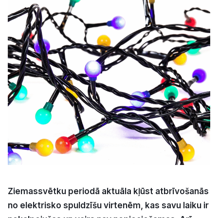
Kultūra
Bizness
Video
Vieta
Sludinājumi
Pasākumi
Ziemassvētku periodā aktuāla kļūst atbrīvošanās
Reklāma
no elektrisko spuldzīšu virtenēm, kas savu laiku ir