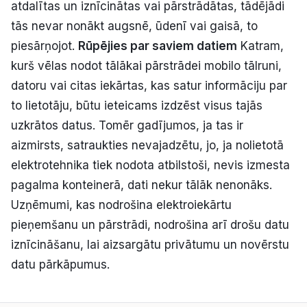
atdalītas un iznīcinātas vai pārstrādātas, tādējādi
tās nevar nonākt augsnē, ūdenī vai gaisā, to
piesārņojot.
Rūpējies par saviem datiem
Katram,
kurš vēlas nodot tālākai pārstrādei mobilo tālruni,
datoru vai citas iekārtas, kas satur informāciju par
to lietotāju, būtu ieteicams izdzēst visus tajās
uzkrātos datus. Tomēr gadījumos, ja tas ir
aizmirsts, satraukties nevajadzētu, jo, ja nolietotā
elektrotehnika tiek nodota atbilstoši, nevis izmesta
pagalma konteinerā, dati nekur tālāk nenonāks.
Uzņēmumi, kas nodrošina elektroiekārtu
pieņemšanu un pārstrādi, nodrošina arī drošu datu
iznīcināšanu, lai aizsargātu privātumu un novērstu
datu pārkāpumus.