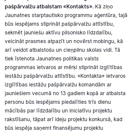
pašpārvalžu atbalstam «Kontakts».
Kā ziņo
Politiskā reklāma
Jaunatnes starptautisko programmu aģentūra, tajā
Par mums
būs iespējams stiprināt pašpārvalžu attīstību,
sekmēt jauniešu aktīvu pilsonisko līdzdalību,
Kontakti
veicināt prasmes atpazīt un novērst mobingu, kā
arī veidot atbalstošu un cieņpilnu skolas vidi. Tā
Ziņo redakcijai
tiek īstenota Jaunatnes politikas valsts
programmas ietvaros ar mērķi stiprināt izglītības
iestāžu pašpārvalžu attīstību. «Kontakta» ietvaros
Facebook
Instagram
YouTube
izglītības iestāžu pašpārvalžu komandām ar
jauniešiem vecumā no 13 gadiem kopā ar atbalsta
E-avīze
Abonē
personu būs iespējams piedalīties trīs dienu
mācībās par līdzdalību un iniciatīvu projektu
rakstīšanu, tāpat arī ideju projektu konkursā, kad
būs iespēja saņemt finansējumu projektu