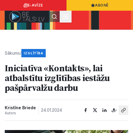
E-AVĪZE
ABONĒ
Ielogoties
Ziņo
App Store
Google Play
Sākums
/
IZGLĪTĪBA
Iniciatīva «Kontakts», lai
Ziņas
atbalstītu izglītības iestāžu
pašpārvalžu darbu
Sabiedrība
Dzīvesstils
Kristīne Briede
24.01.2024
Autors
Sports