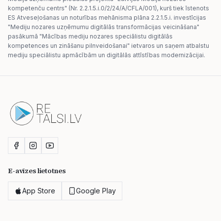
kompetenču centrs" (Nr. 2.2.1.5.i.0/2/24/A/CFLA/001), kurš tiek īstenots
ES Atveseļošanas un noturības mehānisma plāna 2.2.1.5.i. investīcijas
"Mediju nozares uzņēmumu digitālās transformācijas veicināšana"
pasākumā "Mācības mediju nozares speciālistu digitālās
kompetences un zināšanu pilnveidošanai" ietvaros un saņem atbalstu
mediju speciālistu apmācībām un digitālās attīstības modernizācijai.
E-avīzes lietotnes
App Store
Google Play