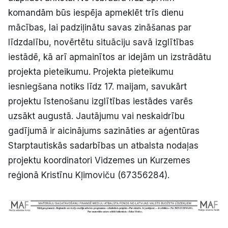
komandām būs iespēja apmeklēt trīs dienu
mācības, lai padziļinātu savas zināšanas par
līdzdalību, novērtētu situāciju savā izglītības
iestādē, kā arī apmainītos ar idejām un izstrādātu
projekta pieteikumu. Projekta pieteikumu
iesniegšana notiks līdz 17. maijam, savukārt
projektu īstenošanu izglītības iestādes varēs
uzsākt augustā. Jautājumu vai neskaidrību
gadījumā ir aicinājums sazināties ar aģentūras
Starptautiskās sadarbības un atbalsta nodaļas
projektu koordinatori Vidzemes un Kurzemes
reģionā Kristīnu Kļimoviču (67356284).