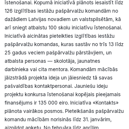
īstenošanai. Kopumā iniciatīvā plānots iesaistīt līdz
126 izglītības iestāžu pašpārvalžu komandām no
dažādiem Latvijas novadiem un valstspilsētām, kā
arī sniegt atbalstu 100 skolu iniciatīvu īstenošanai.
Iniciatīvā aicinātas pieteikties izglītības iestāžu
pašpārvalžu komandas, kuras sastāv no trīs 13 līdz
25 gadus veciem pašpārvalžu pārstāvjiem, un
atbalsta personas — skolotāja, jaunatnes
darbinieka vai cita mentora. Komandām mācībās
jāizstrādā projekta ideja un jāiesniedz tā savas
pašvaldības kontaktpersonai. Jauniešu ideju
projektu konkursa īstenošanai kopējais pieejamais
finansējums ir 135 000 eiro. Iniciatīva «Kontakts»
plānota vairākos posmos. Pieteikšanās pašpārvalžu
komandu mācībām norisinās līdz 31. janvārim,
aizpildot anketu. No februāra līdz aprīlim