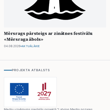
Mērsrags pārsteigs ar zinātnes festivālu
«Mērsraga ābols»
04.08.2026
AKTUĀLĀKIE
PROJEKTA ATBALSTS
Mediju uzņēmums piedalās projektā "Latvijas Mediju nozares