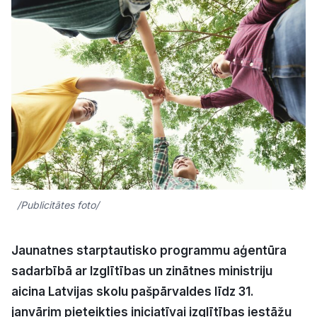
Kultūra
Bizness
Video
Vieta
/Publicitātes foto/
Sludinājumi
Jaunatnes starptautisko programmu aģentūra
Pasākumi
sadarbībā ar Izglītības un zinātnes ministriju
aicina Latvijas skolu pašpārvaldes līdz 31.
Reklāma
janvārim pieteikties iniciatīvai izglītības iestāžu