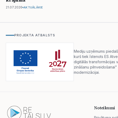
21.07.2026
AKTUĀLĀKIE
PROJEKTA ATBALSTS
Mediju uzņēmums piedalās 
kurš tiek īstenots ES Atv
digitālās transformācija
zināšanu pilnveidošanai" 
modernizācijai.
Noteikumi
Privātuma poli