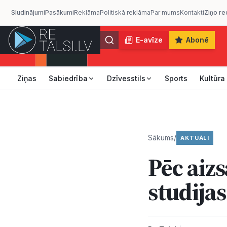
Sludinājumi
Pasākumi
Reklāma
Politiskā reklāma
Par mums
Kontakti
Ziņo re
E-avīze
Abonē
Ziņas
Sabiedrība
Dzīvesstils
Sports
Kultūra
Sākums
/
AKTUĀLI
Pēc aiz
studijas