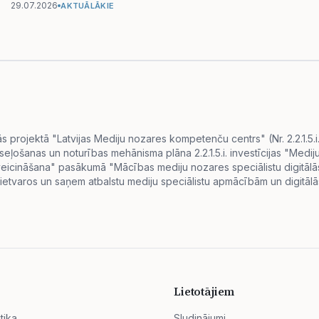
29.07.2026
AKTUĀLĀKIE
projektā "Latvijas Mediju nozares kompetenču centrs" (Nr. 2.2.1.5.
eseļošanas un noturības mehānisma plāna 2.2.1.5.i. investīcijas "Me
s veicināšana" pasākumā "Mācības mediju nozares speciālistu digitā
ietvaros un saņem atbalstu mediju speciālistu apmācībām un digitālās
Lietotājiem
tika
Sludinājumi