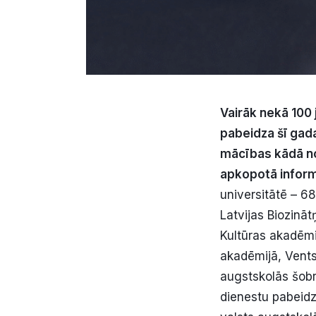
Vairāk nekā 100 
pabeidza šī gada
mācības kādā no 
apkopotā inform
universitātē – 68
Latvijas Biozināt
Kultūras akadēmi
akadēmijā, Vents
augstskolās šobrī
dienestu pabeidza