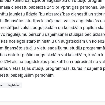
ās bez konkursa, izpildot augstskolu un studiju progr
maijā dienestu pabeidza 245 brīvprātīgās personas. Šā
cinātu jauniešu līdzdalību aizsardzības dienestā un stipri
sts finansētas studijas iespējamas valsts augstskolās un
 nosūtījusi valsts augstskolām un koledžām papildu ska
vo regulējumu personu uzņemšanai studijās pēc aizsar
, kas noslēgts starp ministriju un augstskolām un koledž
em finansēto studiju vietu sadalījumu studiju programmā
esības noteikt pašām augstskolām vai koledžām, kurām i
 to IZM aicina augstskolas pārskatīt un nodrošināt no va
sētās vietas tajās studiju programmās, kurās ir saņemti 
enestu pabeigušām personām.
āli
Izglītība