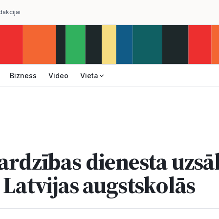
dakcijai
Bizness
Video
Vieta
sardzības dienesta uzsā
 Latvijas augstskolās