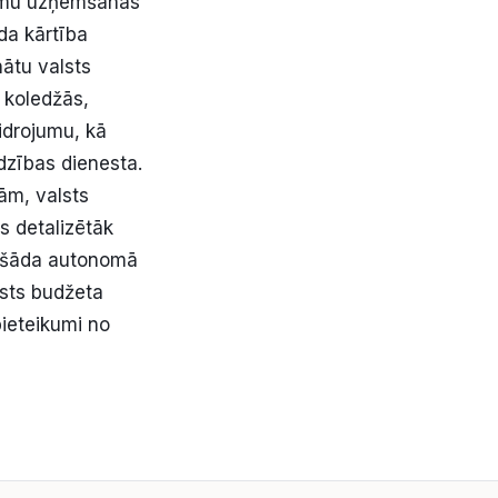
ammu uzņemšanas
da kārtība
nātu valsts
 koledžās,
idrojumu, kā
dzības dienesta.
ām, valsts
s detalizētāk
r šāda autonomā
lsts budžeta
pieteikumi no