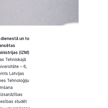
s dienestā un to
nansētas
nistrijas (IZM)
gas Tehniskajā
iversitāte – 6,
emts Latvijas
nes Tehnoloģiju
ņemšana
aizsardzības
tiesības studēt