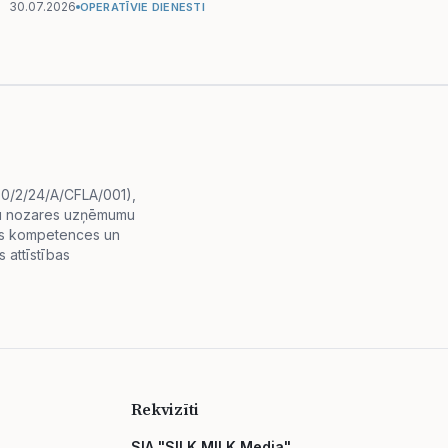
30.07.2026
OPERATĪVIE DIENESTI
i.0/2/24/A/CFLA/001),
diju nozares uzņēmumu
lās kompetences un
 attīstības
Rekvizīti
SIA "SILK MILK Media"