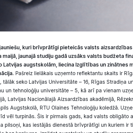
jauniešu, kuri brīvprātīgi pieteicās valsts aizsardzība
 maijā, jaunajā studiju gadā uzsāks valsts budžeta fi
Latvijas augstskolām, liecina Izglītības un zinātnes mi
ācija.
Pašreiz lielākais uzņemto reflektantu skaits ir Rī
, tālāk seko Latvijas Universitāte – 16, Rīgas Stradiņa un
ņu un tehnoloģiju universitāte – 5, kā arī pa vienam uzņ
jā, Latvijas Nacionālajā Aizsardzības akadēmijā, Rēzek
pils Augstskolā, RTU Olaines Tehnoloģiju koledžā. Uz
d vēl turpinās. Šis ir pirmais gads, kad valsts obligāto 
 pilsoņi, kas iestājās dienestā brīvprātīgi un kuriem ir 