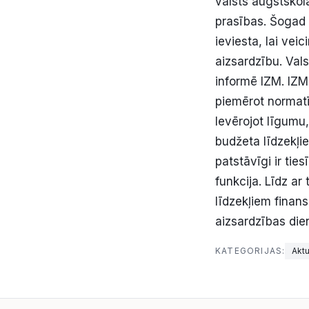
valsts augstskol
prasības. Šogad 
ieviesta, lai vei
aizsardzību. Val
informē IZM. IZM
piemērot normatī
Ievērojot līgumu
budžeta līdzekļi
patstāvīgi ir ti
funkcija. Līdz ar
līdzekļiem finan
aizsardzības di
KATEGORIJAS:
Aktu