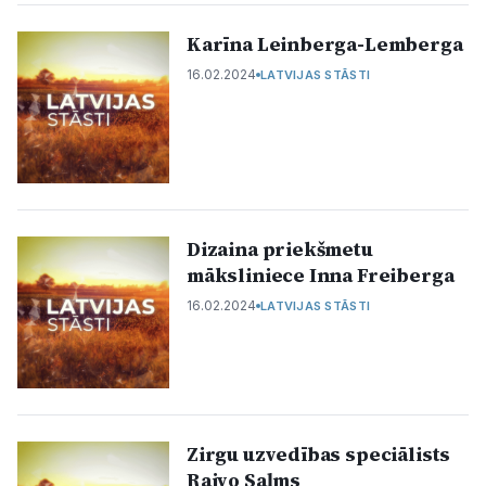
Karīna Leinberga-Lemberga​
16.02.2024
LATVIJAS STĀSTI
Dizaina priekšmetu
māksliniece Inna Freiberga​
16.02.2024
LATVIJAS STĀSTI
Zirgu uzvedības speciālists
Raivo Saļms