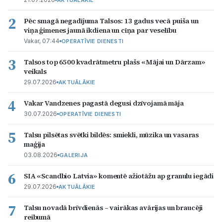
AKTUĀLĀKIE
2
Pēc smagā negadījuma Talsos: 13 gadus vecā puiša un
viņa ģimenes jaunā ikdiena un cīņa par veselību
Vakar, 07:44
OPERATĪVIE DIENESTI
3
Talsos top 6500 kvadrātmetru plašs «Mājai un Dārzam»
veikals
29.07.2026
AKTUĀLĀKIE
4
Vakar Vandzenes pagastā degusi dzīvojamā māja
30.07.2026
OPERATĪVIE DIENESTI
5
Talsu pilsētas svētki bildēs: smiekli, mūzika un vasaras
maģija
03.08.2026
GALERIJA
6
SIA «Scandbio Latvia» komentē ažiotāžu ap granulu iegādi
29.07.2026
AKTUĀLĀKIE
7
Talsu novadā brīvdienās – vairākas avārijas un braucēji
reibumā