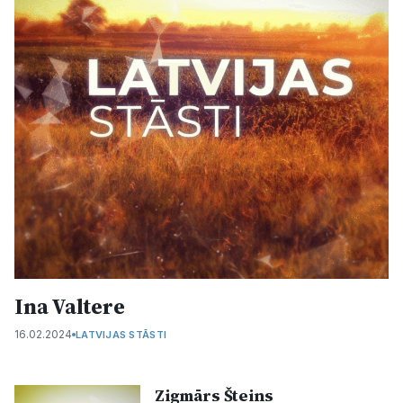
Kultūra
Bizness
Video
Vieta
Sludinājumi
Ina Valtere
Pasākumi
16.02.2024
LATVIJAS STĀSTI
Reklāma
Zigmārs Šteins​