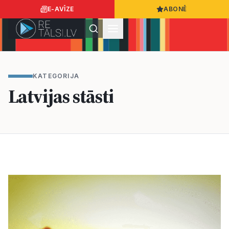
E-AVĪZE
ABONĒ
Ielogoties
Ziņo
App Store
Google Play
KATEGORIJA
Latvijas stāsti
Ziņas
Sabiedrība
Dzīvesstils
Sports