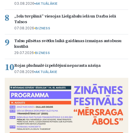
03.08.2026
AKTUĀLĀKIE
8
„Iela tuvplānā” viesojas Lielgabalu ielā un Darba ielā
Talsos
07.08.2026
BIZNESS
9
Talsu pilsētas svētku laikā gaidāmas izmaiņas autobusu
kustībā
29.07.2026
BIZNESS
10
Rojas pludmalē izpeldējusi neparasta nāriņa
07.08.2026
AKTUĀLĀKIE