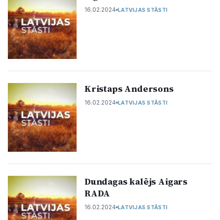
16.02.2024
LATVIJAS STĀSTI
Politiskā reklāma
Par mums
Kontakti
Ziņo redakcijai
Kristaps Andersons​
16.02.2024
LATVIJAS STĀSTI
Facebook
Instagram
YouTube
E-avīze
Abonē
Dundagas kalējs Aigars
RADA
16.02.2024
LATVIJAS STĀSTI