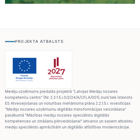
PROJEKTA ATBALSTS
Mediju uzņēmums piedalās projektā "Latvijas Mediju nozares
kompetenču centrs" (Nr. 2.2.1.5.i.0/2/24/A/CFLA/001), kurš tiek īstenots
ES Atveseļošanas un noturības mehānisma plāna 2.2.1.5.i. investīcijas
"Mediju nozares uzņēmumu digitālās transformācijas veicināšana"
pasākumā "Mācības mediju nozares speciālistu digitālās
kompetences un zināšanu pilnveidošanai" ietvaros un saņem atbalstu
mediju speciālistu apmācībām un digitālās attīstības modernizācijai.