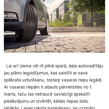
Kultūra
Bizness
Video
Vieta
Lai arī ziema vēl rit pilnā sparā, daļa autovadītāju
jau plāno ieguldījumus, kas saistīti ar sava
Sludinājumi
spēkrata uzturēšanu, tostarp vasaras riepu iegādi.
Ar vasaras riepām ir atļauts pārvietoties no 1.
Pasākumi
marta, taču tas netraucē savlaicīgi apskatīt
piedāvājumu un izvērtēt, kādas riepas būtu
Reklāma
labākās. Lasiet raksta turpinājumu, lai uzzinātu