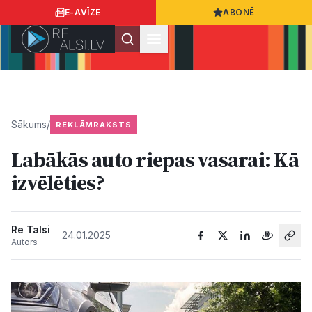
E-AVĪZE
ABONĒ
Ielogoties
Ziņo
App Store
Google Play
Sākums
/
REKLĀMRAKSTS
Labākās auto riepas vasarai: Kā
Ziņas
izvēlēties?
Sabiedrība
Re Talsi
24.01.2025
Autors
Dzīvesstils
Sports