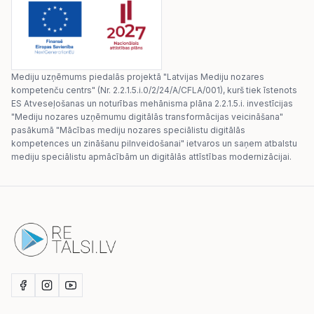
Mediju uzņēmums piedalās projektā "Latvijas Mediju nozares
kompetenču centrs" (Nr. 2.2.1.5.i.0/2/24/A/CFLA/001), kurš tiek īstenots
ES Atveseļošanas un noturības mehānisma plāna 2.2.1.5.i. investīcijas
"Mediju nozares uzņēmumu digitālās transformācijas veicināšana"
pasākumā "Mācības mediju nozares speciālistu digitālās
kompetences un zināšanu pilnveidošanai" ietvaros un saņem atbalstu
mediju speciālistu apmācībām un digitālās attīstības modernizācijai.