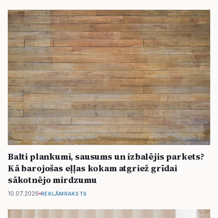
Balti plankumi, sausums un izbalējis parkets?
Kā barojošas eļļas kokam atgriež grīdai
sākotnējo mirdzumu
10.07.2026
REKLĀMRAKSTS