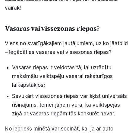
Politiskā reklāma
vairāk!
Par mums
Vasaras vai vissezonas riepas?
Kontakti
Viens no svarīgākajiem jautājumiem, uz ko jāatbild
– iegādāties vasaras vai vissezonas riepas?
Ziņo redakcijai
Vasaras riepas ir veidotas tā, lai uzrādītu
maksimālu veiktspēju vasarai raksturīgos
Facebook
Instagram
YouTube
laikapstākļos;
E-avīze
Abonē
Savukārt vissezonas riepas var šķist universāls
risinājums, tomēr jāņem vērā, ka veiktspējas
ziņā ar vasaras riepām tās konkurēt nevar.
No iepriekš minētā var secināt, ka, ja ar auto