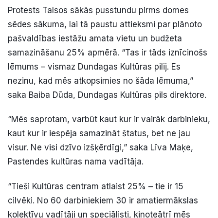
Protests Talsos sākās pusstundu pirms domes
Politiskā reklāma
sēdes sākuma, lai tā paustu attieksmi par plānoto
Par mums
pašvaldības iestāžu amata vietu un budžeta
samazināšanu 25% apmērā. “Tas ir tāds iznīcinošs
Kontakti
lēmums – vismaz Dundagas Kultūras pilij. Es
nezinu, kad mēs atkopsimies no šāda lēmuma,”
Ziņo redakcijai
saka Baiba Dūda, Dundagas Kultūras pils direktore.
“Mēs saprotam, varbūt kaut kur ir vairāk darbinieku,
Facebook
Instagram
YouTube
kaut kur ir iespēja samazināt štatus, bet ne jau
visur. Ne visi dzīvo izšķērdīgi,” saka Līva Maķe,
E-avīze
Abonē
Pastendes kultūras nama vadītāja.
“Tieši Kultūras centram atlaist 25% – tie ir 15
cilvēki. No 60 darbiniekiem 30 ir amatiermākslas
kolektīvu vadītāji un speciālisti, kinoteātrī mēs