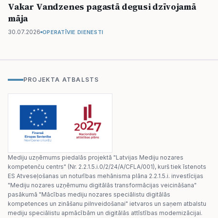
Vakar Vandzenes pagastā degusi dzīvojamā
māja
30.07.2026
OPERATĪVIE DIENESTI
PROJEKTA ATBALSTS
Mediju uzņēmums piedalās projektā "Latvijas Mediju nozares
kompetenču centrs" (Nr. 2.2.1.5.i.0/2/24/A/CFLA/001), kurš tiek īstenots
ES Atveseļošanas un noturības mehānisma plāna 2.2.1.5.i. investīcijas
"Mediju nozares uzņēmumu digitālās transformācijas veicināšana"
pasākumā "Mācības mediju nozares speciālistu digitālās
kompetences un zināšanu pilnveidošanai" ietvaros un saņem atbalstu
mediju speciālistu apmācībām un digitālās attīstības modernizācijai.