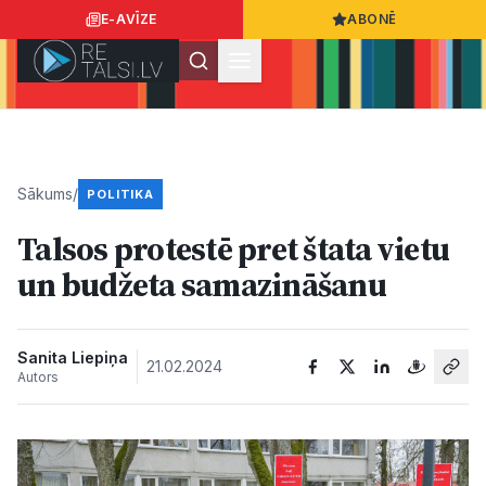
E-AVĪZE
ABONĒ
Ielogoties
Ziņo
App Store
Google Play
Sākums
/
POLITIKA
Talsos protestē pret štata vietu
Ziņas
un budžeta samazināšanu
Sabiedrība
Sanita Liepiņa
21.02.2024
Autors
Dzīvesstils
Sports