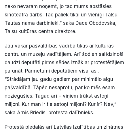
neko nevaram noņemt, jo tad mums apstāsies
kinoteātra darbs. Tad paliek tikai un vienīgi Talsu
Tautas nama darbinieki,” saka Dace Obodovska,
Talsu kultūras centra direktore.
Jau vakar pašvaldības vadība tikās ar kultūras
centru un muzeju vadītājiem. Arī šodien salīdzinoši
daudzi deputāti pirms sēdes iznāk ar protestētājiem
parunāt. Pārmetumi deputātiem visai asi.
“Strādājam jau gadu gadiem par minimālo algu
pašvaldībā. Tāpēc nesaprotu, par ko mēs esam
noziegušies. Tagad arī – viņiem trūkst astoņi
miljoni. Kur man ir tie astoņi miljoni? Kur ir? Nav,”
saka Arnis Briedis, protesta dalībnieks.
Protestā piedalās arī Latvijas Izglītības un zinātnes