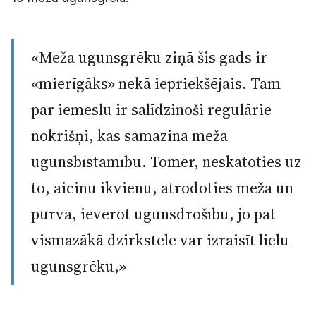
«Meža ugunsgrēku ziņā šis gads ir
«mierīgāks» nekā iepriekšējais. Tam
par iemeslu ir salīdzinoši regulārie
nokrišņi, kas samazina meža
ugunsbīstamību. Tomēr, neskatoties uz
to, aicinu ikvienu, atrodoties mežā un
purvā, ievērot ugunsdrošību, jo pat
vismazākā dzirkstele var izraisīt lielu
ugunsgrēku,»