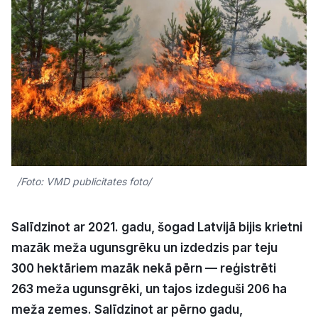
Kultūra
Bizness
Video
Vieta
/Foto: VMD publicitates foto/
Sludinājumi
Salīdzinot ar 2021. gadu, šogad Latvijā bijis krietni
mazāk meža ugunsgrēku un izdedzis par teju
Pasākumi
300 hektāriem mazāk nekā pērn — reģistrēti
263 meža ugunsgrēki, un tajos izdeguši 206 ha
Reklāma
meža zemes. Salīdzinot ar pērno gadu,