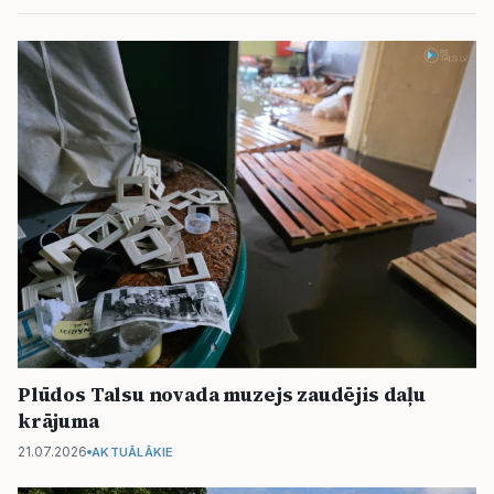
Plūdos Talsu novada muzejs zaudējis daļu
krājuma
21.07.2026
AKTUĀLĀKIE