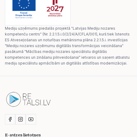
Mediju uzņēmums piedalās projektā "Latvijas Mediju nozares
kompetenču centrs" (Nr. 2.2.1.5.i.0/2/24/A/CFLA/001), kurš tiek īstenots
ES Atveseļošanas un noturības mehānisma plāna 2.2.1.5.i. investīcijas
"Mediju nozares uzņēmumu digitālās transformācijas veicināšana"
pasākumā "Mācības mediju nozares speciālistu digitālās
kompetences un zināšanu pilnveidošanai" ietvaros un saņem atbalstu
mediju speciālistu apmācībām un digitālās attīstības modernizācijai.
E-avīzes lietotnes