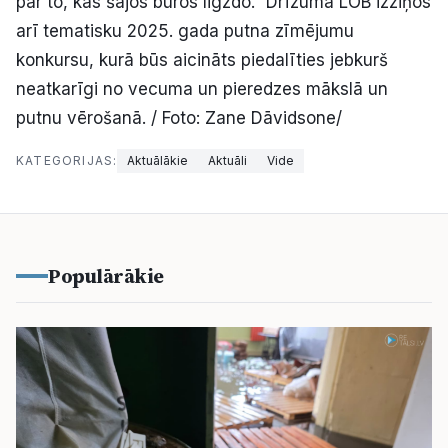
par to, kas šajos būros ligzdo.” Drīzumā LOB izziņos
arī tematisku 2025. gada putna zīmējumu
konkursu, kurā būs aicināts piedalīties jebkurš
neatkarīgi no vecuma un pieredzes mākslā un
putnu vērošanā. / Foto: Zane Dāvidsone/
KATEGORIJAS:
Aktuālākie
Aktuāli
Vide
Populārākie