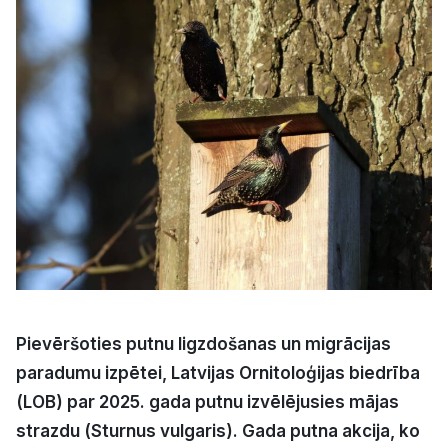
Kultūra
Bizness
Video
Vieta
Sludinājumi
Pievēršoties putnu ligzdošanas un migrācijas
Pasākumi
paradumu izpētei, Latvijas Ornitoloģijas biedrība
(LOB) par 2025. gada putnu izvēlējusies mājas
Reklāma
strazdu (Sturnus vulgaris). Gada putna akcija, ko