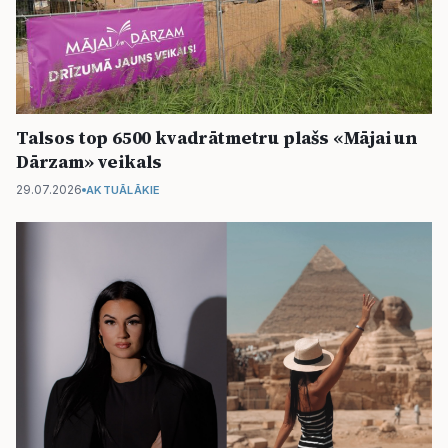
Talsos top 6500 kvadrātmetru plašs «Mājai un
Dārzam» veikals
29.07.2026
AKTUĀLĀKIE