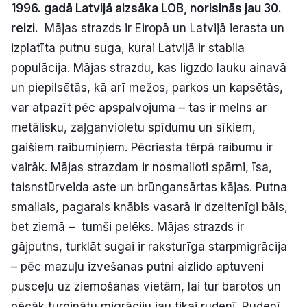
1996. gadā Latvijā aizsāka LOB, norisinās jau 30.
Politiskā reklāma
reizi.
Mājas strazds ir Eiropā un Latvijā ierasta un
izplatīta putnu suga, kurai Latvijā ir stabila
Par mums
populācija. Mājas strazdu, kas ligzdo lauku ainavā
Kontakti
un piepilsētās, kā arī mežos, parkos un kapsētās,
var atpazīt pēc apspalvojuma – tas ir melns ar
Ziņo redakcijai
metālisku, zaļganvioletu spīdumu un sīkiem,
gaišiem raibumiņiem. Pēcriesta tērpā raibumu ir
vairāk. Mājas strazdam ir nosmailoti spārni, īsa,
Facebook
Instagram
YouTube
taisnstūrveida aste un brūngansārtas kājas. Putna
smailais, pagarais knābis vasarā ir dzeltenīgi bāls,
E-avīze
Abonē
bet ziemā – tumši pelēks. Mājas strazds ir
gājputns, turklāt sugai ir raksturīga starpmigrācija
– pēc mazuļu izvešanas putni aizlido aptuveni
pusceļu uz ziemošanas vietām, lai tur barotos un
pēcāk turpinātu migrāciju jau tikai rudenī. Rudenī