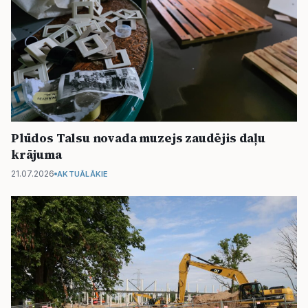
Plūdos Talsu novada muzejs zaudējis daļu
krājuma
21.07.2026
AKTUĀLĀKIE