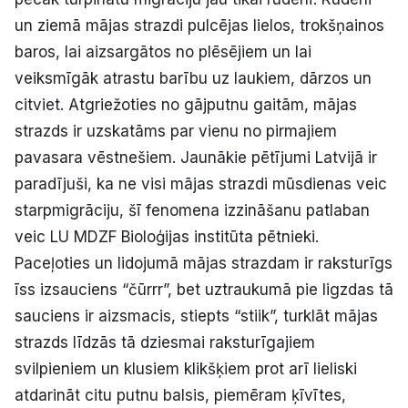
un ziemā mājas strazdi pulcējas lielos, trokšņainos
baros, lai aizsargātos no plēsējiem un lai
veiksmīgāk atrastu barību uz laukiem, dārzos un
citviet. Atgriežoties no gājputnu gaitām, mājas
strazds ir uzskatāms par vienu no pirmajiem
pavasara vēstnešiem. Jaunākie pētījumi Latvijā ir
paradījuši, ka ne visi mājas strazdi mūsdienas veic
starpmigrāciju, šī fenomena izzināšanu patlaban
veic LU MDZF Bioloģijas institūta pētnieki.
Paceļoties un lidojumā mājas strazdam ir raksturīgs
īss izsauciens “čūrrr”, bet uztraukumā pie ligzdas tā
sauciens ir aizsmacis, stiepts “stiik”, turklāt mājas
strazds līdzās tā dziesmai raksturīgajiem
svilpieniem un klusiem klikšķiem prot arī lieliski
atdarināt citu putnu balsis, piemēram ķīvītes,