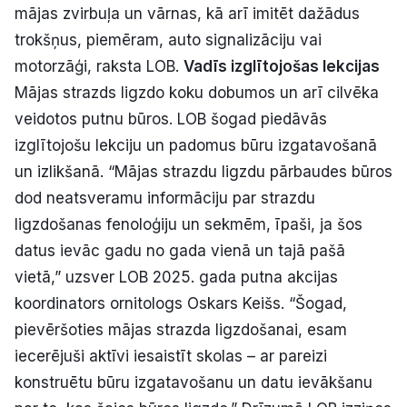
mājas zvirbuļa un vārnas, kā arī imitēt dažādus
trokšņus, piemēram, auto signalizāciju vai
motorzāģi, raksta LOB.
Vadīs izglītojošas lekcijas
Mājas strazds ligzdo koku dobumos un arī cilvēka
veidotos putnu būros. LOB šogad piedāvās
izglītojošu lekciju un padomus būru izgatavošanā
un izlikšanā. “Mājas strazdu ligzdu pārbaudes būros
dod neatsveramu informāciju par strazdu
ligzdošanas fenoloģiju un sekmēm, īpaši, ja šos
datus ievāc gadu no gada vienā un tajā pašā
vietā,” uzsver LOB 2025. gada putna akcijas
koordinators ornitologs Oskars Keišs. “Šogad,
pievēršoties mājas strazda ligzdošanai, esam
iecerējuši aktīvi iesaistīt skolas – ar pareizi
konstruētu būru izgatavošanu un datu ievākšanu