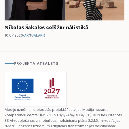
Nikolas Šakales ceļš žurnālistikā
10.07.2026
AKTUĀLĀKIE
PROJEKTA ATBALSTS
Mediju uzņēmums piedalās projektā "Latvijas Mediju nozares
kompetenču centrs" (Nr. 2.2.1.5.i.0/2/24/A/CFLA/001), kurš tiek īstenots
ES Atveseļošanas un noturības mehānisma plāna 2.2.1.5.i. investīcijas
"Mediju nozares uzņēmumu digitālās transformācijas veicināšana"