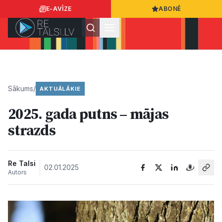
E-AVĪZE
ABONĒ
Ielogoties
Ziņo
App Store
Google Play
Sākums
/
AKTUĀLĀKIE
2025. gada putns – mājas
Ziņas
strazds
Sabiedrība
Re Talsi
02.01.2025
Autors
Dzīvesstils
Sports