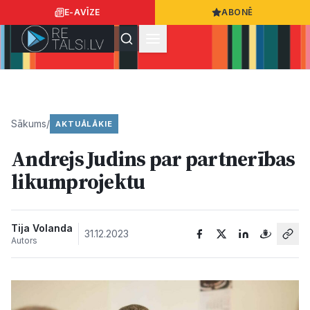
E-AVĪZE
ABONĒ
Ielogoties
Ziņo
App Store
Google Play
Sākums
/
AKTUĀLĀKIE
Andrejs Judins par partnerības
Ziņas
likumprojektu
Sabiedrība
Tija Volanda
31.12.2023
Autors
Dzīvesstils
Sports