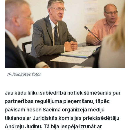
Kultūra
Bizness
Video
Vieta
/Publicitātes foto/
Sludinājumi
Jau kādu laiku sabiedrībā notiek šūmēšanās par
partnerības regulējuma pieņemšanu, tāpēc
Pasākumi
pavisam nesen Saeima organizēja mediju
tikšanos ar Juridiskās komisijas priekšsēdētāju
Reklāma
Andreju Judinu. Tā bija iespēja izrunāt ar