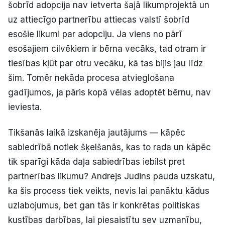
šobrīd adopcija nav ietverta šajā likumprojektā un
uz attiecīgo partnerību attiecas valstī šobrīd
esošie likumi par adopciju. Ja viens no pārī
esošajiem cilvēkiem ir bērna vecāks, tad otram ir
tiesības kļūt par otru vecāku, kā tas bijis jau līdz
šim. Tomēr nekāda procesa atvieglošana
gadījumos, ja pāris kopā vēlas adoptēt bērnu, nav
ieviesta.
Tikšanās laikā izskanēja jautājums — kāpēc
sabiedrībā notiek šķelšanās, kas to rada un kāpēc
tik sparīgi kāda daļa sabiedrības iebilst pret
partnerības likumu? Andrejs Judins pauda uzskatu,
ka šis process tiek veikts, nevis lai panāktu kādus
uzlabojumus, bet gan tās ir konkrētas politiskas
kustības darbības, lai piesaistītu sev uzmanību,