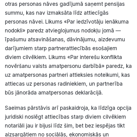
otras personas nāves gadījumā saņemt pensijas
summu, kas nav izmaksāta līdz attiecīgās
personas nāvei. Likums «Par iedzīvotāju ienākuma
nodokli» paredz atvieglojumus nodokļu jomā —
īpašumu atsavināšanas, dāvinājumu, aizdevumu
darījumiem starp partnerattiecībās esošajiem
diviem cilvēkiem. Likums «Par interešu konflikta
novēršanu valsts amatpersonu darbībā» paredz, ka
uz amatpersonas partneri attieksies noteikumi, kas
attiecas uz personas radiniekiem, un partnerība
būs jānorāda amatpersonas deklarācijā.
Saeimas pārstāvis arī paskaidroja, ka līdzīga opcija
juridiski noslēgt attiecības starp diviem cilvēkiem
notariāli jau ir bijusi līdz šim, bet bez iespējas tikt
aizsargātiem no sociālās, ekonomiskās un