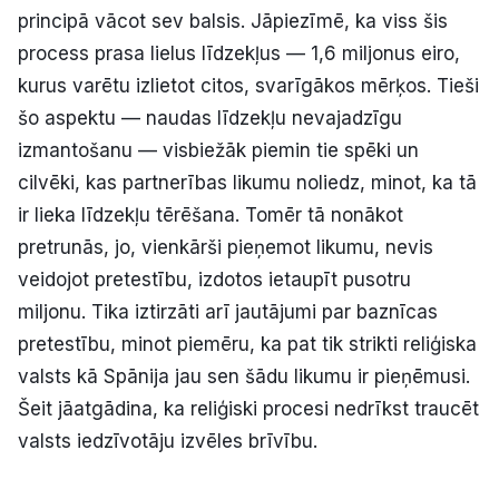
principā vācot sev balsis. Jāpiezīmē, ka viss šis
process prasa lielus līdzekļus — 1,6 miljonus eiro,
kurus varētu izlietot citos, svarīgākos mērķos. Tieši
šo aspektu — naudas līdzekļu nevajadzīgu
izmantošanu — visbiežāk piemin tie spēki un
cilvēki, kas partnerības likumu noliedz, minot, ka tā
ir lieka līdzekļu tērēšana. Tomēr tā nonākot
pretrunās, jo, vienkārši pieņemot likumu, nevis
veidojot pretestību, izdotos ietaupīt pusotru
miljonu. Tika iztirzāti arī jautājumi par baznīcas
pretestību, minot piemēru, ka pat tik strikti reliģiska
valsts kā Spānija jau sen šādu likumu ir pieņēmusi.
Šeit jāatgādina, ka reliģiski procesi nedrīkst traucēt
valsts iedzīvotāju izvēles brīvību.