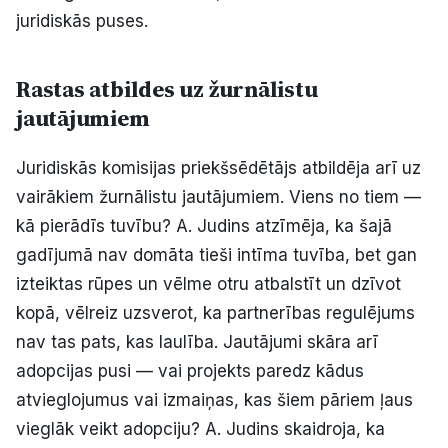
juridiskās puses.
Rastas atbildes uz žurnālistu
jautājumiem
Juridiskās komisijas priekšsēdētājs atbildēja arī uz
vairākiem žurnālistu jautājumiem. Viens no tiem —
kā pierādīs tuvību? A. Judins atzīmēja, ka šajā
gadījumā nav domāta tieši intīma tuvība, bet gan
izteiktas rūpes un vēlme otru atbalstīt un dzīvot
kopā, vēlreiz uzsverot, ka partnerības regulējums
nav tas pats, kas laulība. Jautājumi skāra arī
adopcijas pusi — vai projekts paredz kādus
atvieglojumus vai izmaiņas, kas šiem pāriem ļaus
vieglāk veikt adopciju? A. Judins skaidroja, ka