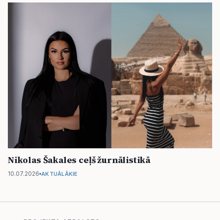
Nikolas Šakales ceļš žurnālistikā
10.07.2026
AKTUĀLĀKIE