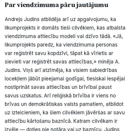
Par viendzimuma pāru jautājumu
Andrejs Judins atbildēja arī uz apgalvojumu, ka
likumprojekts ir domāts tieši cilvēkiem, kas atbalsta
viendzimuma attiecību modeli vai dzīvo tādā. «Jā,
likumprojekts paredz, ka viendzimuma personas
var reģistrēt savu kopdzīvi, tāpat kā vīrietis ar
sievieti var reģistrēt savas attiecības,» minēja A.
Judins. Viņš arī atzīmēja, ka visiem sabiedrības
locekļiem jābūt pieejamai godīgai, tiesiskai iespējai
nostiprināt savas attiecības un brīvībai paust
savus uzskatus. Arī reliģiskā brīvība ir viens no
brīvas un demokrātiskas valsts pamatiem, atbildot
uz izteicieniem, ka šiem cilvēkiem jāvēršas ar savu
attiecību kārtošanu baznīcā. Katram cilvēkam ir
izvēle — doties pie notāra vai uz baznīcu. Judins