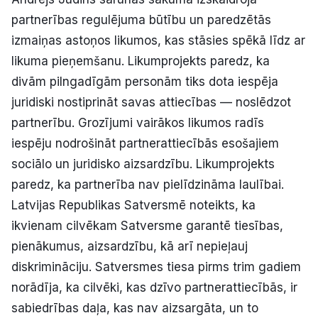
partnerības regulējuma būtību un paredzētās
izmaiņas astoņos likumos, kas stāsies spēkā līdz ar
likuma pieņemšanu. Likumprojekts paredz, ka
divām pilngadīgām personām tiks dota iespēja
juridiski nostiprināt savas attiecības — noslēdzot
partnerību. Grozījumi vairākos likumos radīs
iespēju nodrošināt partnerattiecībās esošajiem
sociālo un juridisko aizsardzību. Likumprojekts
paredz, ka partnerība nav pielīdzināma laulībai.
Latvijas Republikas Satversmē noteikts, ka
ikvienam cilvēkam Satversme garantē tiesības,
pienākumus, aizsardzību, kā arī nepieļauj
diskrimināciju. Satversmes tiesa pirms trim gadiem
norādīja, ka cilvēki, kas dzīvo partnerattiecībās, ir
sabiedrības daļa, kas nav aizsargāta, un to