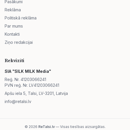
Pasākumi
Reklāma
Politiskā reklāma
Par mums
Kontakti
Ziņo redakcijai
Rekvizīti
SIA "SILK MILK Media"
Reģ. Nr. 41203066241
PVN reģ. Nr. LV41203066241
Apšu iela 5, Talsi, LV-3201, Latvija
info@retalsi.lv
© 2026
ReTalsi.lv
— Visas tiesības aizsargātas.