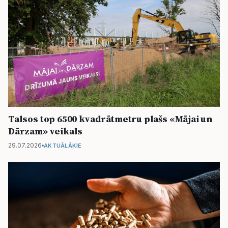
Talsos top 6500 kvadrātmetru plašs «Mājai un
Dārzam» veikals
29.07.2026
AKTUĀLĀKIE