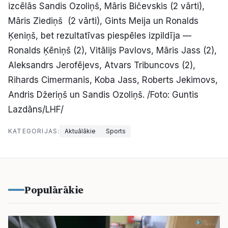
izcēlās Sandis Ozoliņš, Māris Bičevskis (2 vārti),
Māris Ziediņš (2 vārti), Gints Meija un Ronalds
Ķeniņš, bet rezultatīvas piespēles izpildīja —
Ronalds Ķēniņš (2), Vitālijs Pavlovs, Māris Jass (2),
Aleksandrs Jerofējevs, Atvars Tribuncovs (2),
Rihards Cimermanis, Koba Jass, Roberts Jekimovs,
Andris Džeriņš un Sandis Ozoliņš. /Foto: Guntis
Lazdāns/LHF/
KATEGORIJAS:
Aktuālākie
Sports
Populārākie