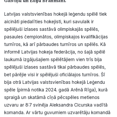
Galviņu un Ediju Brahmani.
Politiskā reklāma
Latvijas valstsvienības hokejā leģendu spēlē tiek
Par mums
aicināti piedalīties hokejisti, kuri savulaik ir
spēlējuši izlases sastāvā olimpiskajās spēlēs,
Kontakti
pasaules čempionātos, olimpiskajos kvalifikācijas
turnīros, kā arī pārbaudes turnīros un spēlēs. Kā
Ziņo redakcijai
informē Latvijas hokeja federācija, no šajā spēlē
laukumā izgājušajiem spēlētājiem vien trīs bija
spēlējuši izlases sastāvā tikai pārbaudes spēlēs,
Facebook
Instagram
YouTube
bet pārējie visi ir spēlējuši oficiālajos turnīros. Šī
bija otrā Latvijas valstsvienības hokejā Leģendu
E-avīze
Abonē
spēle (pirmā notika 2024. gadā Arēnā Rīga), kurā
spraigā un skatāmā cīņā pēcspēles metienos
uzvaru ar 8:7 svinēja Aleksandra Cicurska vadītā
komanda. Ar vārtu guvumiem uzvarētāju komandā