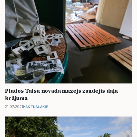
Plūdos Talsu novada muzejs zaudējis daļu
krājuma
21.07.2026
AKTUĀLĀKIE