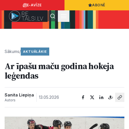
E-AVĪZE
ABONĒ
Ielogoties
Ziņo
App Store
Google Play
Sākums
/
AKTUĀLĀKIE
Ar īpašu maču godina hokeja
Ziņas
leģendas
Sabiedrība
Sanita Liepiņa
13.05.2026
Autors
Dzīvesstils
Sports