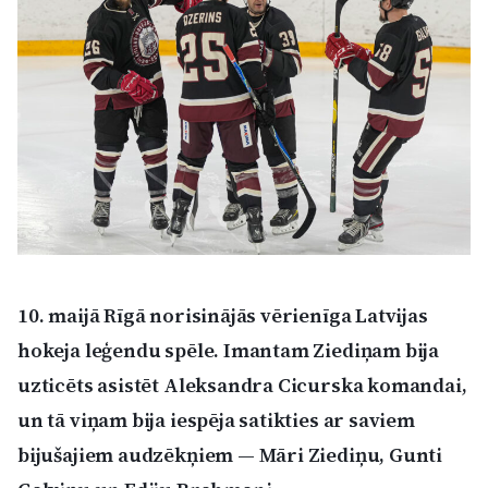
Kultūra
Bizness
Video
Vieta
10. maijā Rīgā norisinājās vērienīga Latvijas
Sludinājumi
hokeja leģendu spēle. Imantam Ziediņam bija
uzticēts asistēt Aleksandra Cicurska komandai,
Pasākumi
un tā viņam bija iespēja satikties ar saviem
bijušajiem audzēkņiem — Māri Ziediņu, Gunti
Reklāma