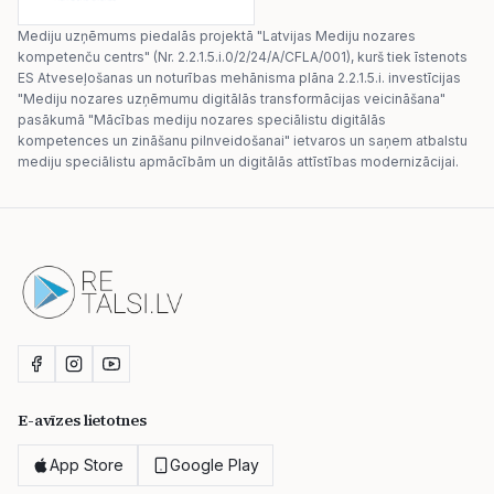
Mediju uzņēmums piedalās projektā "Latvijas Mediju nozares
kompetenču centrs" (Nr. 2.2.1.5.i.0/2/24/A/CFLA/001), kurš tiek īstenots
ES Atveseļošanas un noturības mehānisma plāna 2.2.1.5.i. investīcijas
"Mediju nozares uzņēmumu digitālās transformācijas veicināšana"
pasākumā "Mācības mediju nozares speciālistu digitālās
kompetences un zināšanu pilnveidošanai" ietvaros un saņem atbalstu
mediju speciālistu apmācībām un digitālās attīstības modernizācijai.
E-avīzes lietotnes
App Store
Google Play