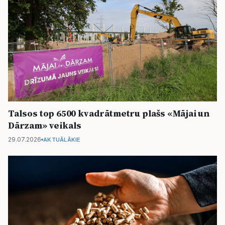
Talsos top 6500 kvadrātmetru plašs «Mājai un
Dārzam» veikals
29.07.2026
AKTUĀLĀKIE