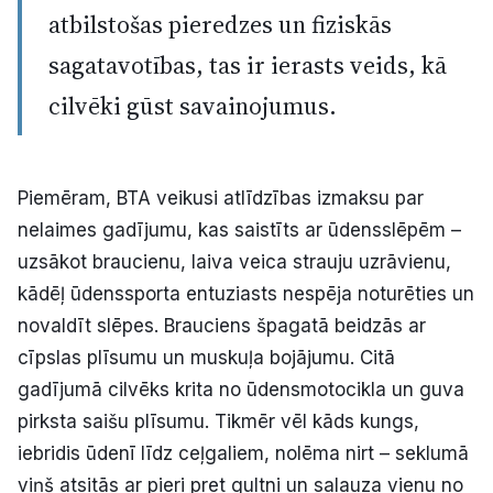
atbilstošas pieredzes un fiziskās
sagatavotības, tas ir ierasts veids, kā
cilvēki gūst savainojumus.
Piemēram, BTA veikusi atlīdzības izmaksu par
nelaimes gadījumu, kas saistīts ar ūdensslēpēm –
uzsākot braucienu, laiva veica strauju uzrāvienu,
kādēļ ūdenssporta entuziasts nespēja noturēties un
novaldīt slēpes. Brauciens špagatā beidzās ar
cīpslas plīsumu un muskuļa bojājumu. Citā
gadījumā cilvēks krita no ūdensmotocikla un guva
pirksta saišu plīsumu. Tikmēr vēl kāds kungs,
iebridis ūdenī līdz ceļgaliem, nolēma nirt – seklumā
viņš atsitās ar pieri pret gultni un salauza vienu no