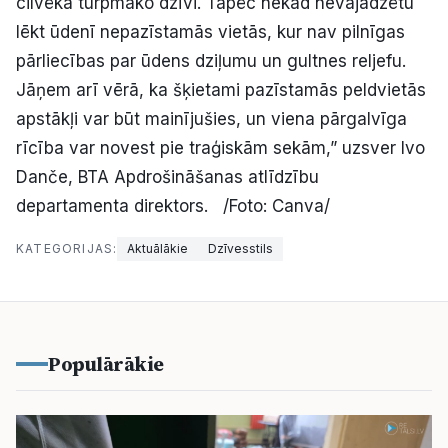
cilvēka turpmāko dzīvi. Tāpēc nekad nevajadzētu
lēkt ūdenī nepazīstamās vietās, kur nav pilnīgas
pārliecības par ūdens dziļumu un gultnes reljefu.
Jāņem arī vērā, ka šķietami pazīstamās peldvietās
apstākļi var būt mainījušies, un viena pārgalvīga
rīcība var novest pie traģiskām sekām,” uzsver Ivo
Danče, BTA Apdrošināšanas atlīdzību
departamenta direktors. /Foto: Canva/
KATEGORIJAS:
Aktuālākie
Dzīvesstils
Populārākie