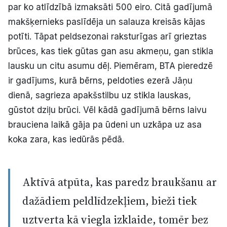
par ko atlīdzībā izmaksāti 500 eiro. Citā gadījumā
makšķernieks paslīdēja un salauza kreisās kājas
potīti. Tāpat peldsezonai raksturīgas arī grieztas
brūces, kas tiek gūtas gan asu akmeņu, gan stikla
lausku un citu asumu dēļ. Piemēram, BTA pieredzē
ir gadījums, kurā bērns, peldoties ezerā Jāņu
dienā, sagrieza apakšstilbu uz stikla lauskas,
gūstot dziļu brūci. Vēl kādā gadījumā bērns laivu
brauciena laikā gāja pa ūdeni un uzkāpa uz asa
koka zara, kas iedūrās pēdā.
Aktīvā atpūta, kas paredz braukšanu ar
dažādiem peldlīdzekļiem, bieži tiek
uztverta kā viegla izklaide, tomēr bez