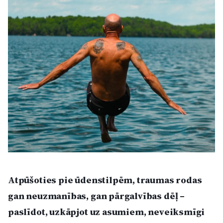
Kultūra
Bizness
Video
Vieta
Sludinājumi
Atpūšoties pie ūdenstilpēm, traumas rodas
Pasākumi
gan neuzmanības, gan pārgalvības dēļ –
Reklāma
paslīdot, uzkāpjot uz asumiem, neveiksmīgi