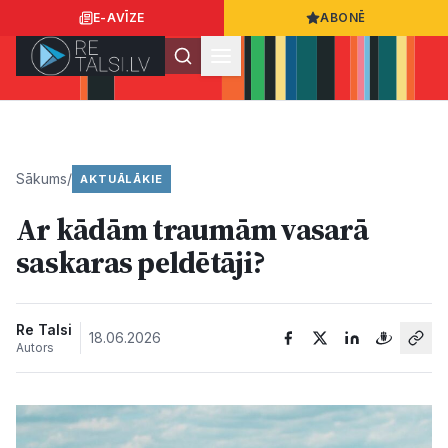
E-AVĪZE
ABONĒ
Ielogoties
Ziņo
App Store
Google Play
Sākums
/
AKTUĀLĀKIE
Ar kādām traumām vasarā
Ziņas
saskaras peldētāji?
Sabiedrība
Re Talsi
18.06.2026
Autors
Dzīvesstils
Sports