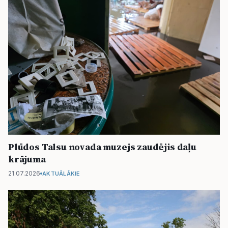
Plūdos Talsu novada muzejs zaudējis daļu
krājuma
21.07.2026
AKTUĀLĀKIE