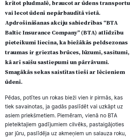
krītot pludmalē, braucot ar ūdens transportu
Politiskā reklāma
vai lecot ūdenī nepārbaudītā vietā.
Apdrošināšanas akciju sabiedrības “BTA
Par mums
Baltic Insurance Company” (BTA) atlīdzību
Kontakti
pieteikumi liecina, ka biežākās peldsezonas
traumas ir grieztas brūces, lūzumi, sasitumi,
Ziņo redakcijai
kā arī saišu sastiepumi un pārrāvumi.
Smagākās sekas saistītas tieši ar lēcieniem
Facebook
Instagram
YouTube
ūdenī.
E-avīze
Abonē
Pēdas, potītes un rokas bieži vien ir pirmās, kas
tiek savainotas, ja gadās paslīdēt vai uzkāpt uz
asiem priekšmetiem. Piemēram, vienā no BTA
pieteiktajiem gadījumiem cilvēks, pastaigājoties
gar jūru, paslīdēja uz akmeņiem un salauza roku,