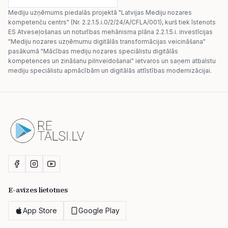
Mediju uzņēmums piedalās projektā "Latvijas Mediju nozares
kompetenču centrs" (Nr. 2.2.1.5.i.0/2/24/A/CFLA/001), kurš tiek īstenots
ES Atveseļošanas un noturības mehānisma plāna 2.2.1.5.i. investīcijas
"Mediju nozares uzņēmumu digitālās transformācijas veicināšana"
pasākumā "Mācības mediju nozares speciālistu digitālās
kompetences un zināšanu pilnveidošanai" ietvaros un saņem atbalstu
mediju speciālistu apmācībām un digitālās attīstības modernizācijai.
E-avīzes lietotnes
App Store
Google Play