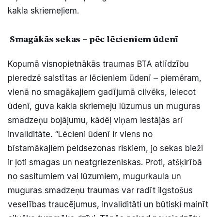
kakla skriemeļiem.
Smagākās sekas – pēc lēcieniem ūdenī
Kopumā visnopietnākās traumas BTA atlīdzību
pieredzē saistītas ar lēcieniem ūdenī – piemēram,
vienā no smagākajiem gadījumā cilvēks, ielecot
ūdenī, guva kakla skriemeļu lūzumus un muguras
smadzeņu bojājumu, kādēļ viņam iestājās arī
invaliditāte. “Lēcieni ūdenī ir viens no
bīstamākajiem peldsezonas riskiem, jo sekas bieži
ir ļoti smagas un neatgriezeniskas. Proti, atšķirībā
no sasitumiem vai lūzumiem, mugurkaula un
muguras smadzeņu traumas var radīt ilgstošus
veselības traucējumus, invaliditāti un būtiski mainīt