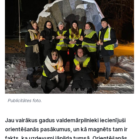
Kultūra
Bizness
Video
Vieta
Sludinājumi
Publicitātes foto.
Pasākumi
Jau vairākus gadus valdemārpilnieki iecienījuši
orientēšanās pasākumus, un kā magnēts tam ir
Reklāma
fakts, ka uzdevumi jāpilda tumsā. Orientēšanās