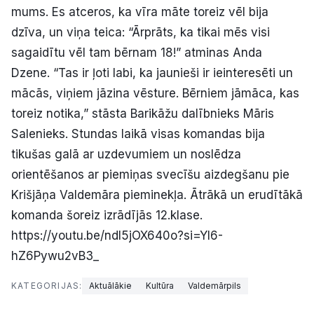
mums. Es atceros, ka vīra māte toreiz vēl bija
dzīva, un viņa teica: “Ārprāts, ka tikai mēs visi
sagaidītu vēl tam bērnam 18!” atminas Anda
Dzene. “Tas ir ļoti labi, ka jaunieši ir ieinteresēti un
mācās, viņiem jāzina vēsture. Bērniem jāmāca, kas
toreiz notika,” stāsta Barikāžu dalībnieks Māris
Salenieks. Stundas laikā visas komandas bija
tikušas galā ar uzdevumiem un noslēdza
orientēšanos ar piemiņas svecīšu aizdegšanu pie
Krišjāņa Valdemāra pieminekļa. Ātrākā un erudītākā
komanda šoreiz izrādījās 12.klase.
https://youtu.be/ndl5jOX640o?si=YI6-
hZ6Pywu2vB3_
KATEGORIJAS:
Aktuālākie
Kultūra
Valdemārpils