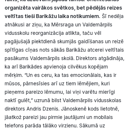
Politiskā reklāma
organizēta vairākos svētkos, bet pēdējās reizes
veltītas tieši Barikāžu laika notikumiem.
Šī nedēļa
Par mums
atnākusi ar ziņu, ka Mērsraga un Valdemārpils
vidusskolu reorganizācija atlikta, taču vēl
Kontakti
pagājušajā piektdienā skumjās gaidīšanas un reizē
spītīgas cīņas nots sākās Barikāžu atcerei veltītais
Ziņo redakcijai
pasākums Valdemārpils skolā. Direktors atgādināja,
ka arī Barikādes apvienoja cilvēkus kopējam
Facebook
Instagram
YouTube
mērķim. “Un es ceru, ka tas emocionālais, kas ir
mūsos, pārnesīsies arī uz tiem lēmējiem, kuri
pieņems pareizo lēmumu, lai viņi varētu mierīgi
E-avīze
Abonē
naktī gulēt,” uzrunā bilst Valdemārpils vidusskolas
direktors Andris Dzenis. Jānoskenē kods lietotnē,
jāatkož pareizi jau pirmie jautājumi un mobilais
telefons parāda tālāko virzienu. Sākumā uz