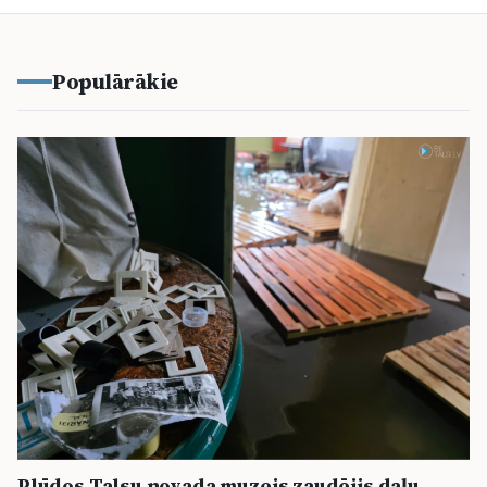
Populārākie
Plūdos Talsu novada muzejs zaudējis daļu