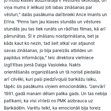
jo mūsu klases audzinātāja ir vēstures skolotāja, un
viņa mums ir ielikusi ļoti labas zināšanas par
vēsturi,” dalās pasākuma dalībnieki Ance Imants un
Elīna. “Pirms tam jau klases stundās un vēstures
stundās jau tas tiek runāts un rādītas filmas, kā arī
pārrunātas. Šī ir zināšanu nostiprināšana, bet ja
kāds kaut ko nezin, tad šeit atkal var atjaunot
savas zināšanas, jo bija pareizās atbildes un
papildus informācija,” teic direktora vietniece
izglītības jomā Daiga Vasioleka. Nakts
orientēšanās organizēšanā un tā norisē piedalās
arī cilvēki, kuri paši piedzīvojuši barikāžu laiku,
tāpēc šis pasākums viņiem emocionālāks. “Janvārī
1991. gadā manam dēlam palika gads. Un tas nebija
patīkami, ka visi vīrieši no PMK aizbrauca uz
Barikādēm. Varētu teikt, ka emocionāli bija toreiz