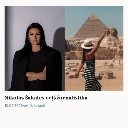
Nikolas Šakales ceļš žurnālistikā
10.07.2026
AKTUĀLĀKIE