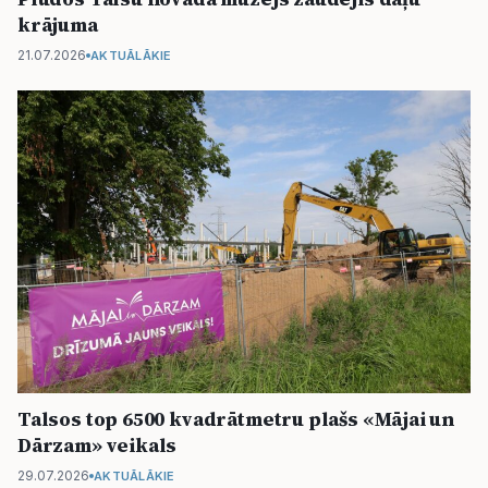
krājuma
21.07.2026
AKTUĀLĀKIE
Talsos top 6500 kvadrātmetru plašs «Mājai un
Dārzam» veikals
29.07.2026
AKTUĀLĀKIE