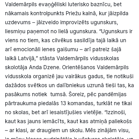
Valdemārpils evaņģēliski luterisko baznīcu, bet
nākamais kontrolpunkts Priežu kalnā, kur jāizpilda
uzdevums – jāizveido improvizēts ugunskurs,
liesmiņu paņemot no lielā ugunskura. “Ugunskurs ir
viens no tiem, kas cilvēkus sasildīja tajā laikā un
arī emocionāli ienes gaišumu – arī patreiz šajā
laikā Latvijā,” stāsta Valdemārpils vidusskolas
skolotāja Anda Dzene. Orientēšanos Valdemārpils
vidusskola organizē jau vairākus gadus, tie notikuši
dažādos svētkos un dalībniekus uzrunā tieši tas, ka
pasākums notiek tumsā. Šoreiz, pēc pandēmijas
pārtraukuma piedalās 13 komandas, turklāt ne tikai
no skolas, bet arī iesaistījušies vietējie. “Izzinoši,
kaut kas jauns iemācīts, kaut kas atmiņā paliekošs
– ar klasi, ar draugiem un skolu. Mēs zinājām visu,