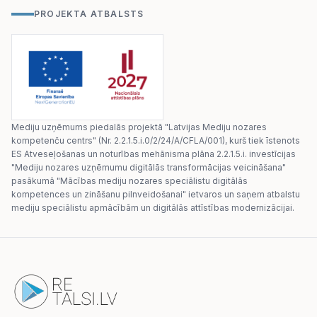
PROJEKTA ATBALSTS
Mediju uzņēmums piedalās projektā "Latvijas Mediju nozares
kompetenču centrs" (Nr. 2.2.1.5.i.0/2/24/A/CFLA/001), kurš tiek īstenots
ES Atveseļošanas un noturības mehānisma plāna 2.2.1.5.i. investīcijas
"Mediju nozares uzņēmumu digitālās transformācijas veicināšana"
pasākumā "Mācības mediju nozares speciālistu digitālās
kompetences un zināšanu pilnveidošanai" ietvaros un saņem atbalstu
mediju speciālistu apmācībām un digitālās attīstības modernizācijai.