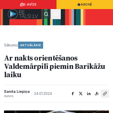
E-AVĪZE
ABONĒ
Ielogoties
Ziņo
App Store
Google Play
Sākums
/
AKTUĀLĀKIE
Ar nakts orientēšanos
Ziņas
Valdemārpilī piemin Barikāžu
laiku
Sabiedrība
Dzīvesstils
Sanita Liepiņa
24.01.2024
Autors
Sports