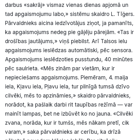
darbus «sakrāj» vismaz vienas dienas apjomā un
tad apgaismojumu labo,» sistēmu skaidro L. Tīģers.
Pārvaldnieks aicina iedzīvotājus ziņot, ja pamanīts,
ka apgaismojums nedeg pie gājēju pārejām. «Tas ir
drošības jautājums,» viņš piebilst. Arī Talsos ielu
apgaismojums ieslēdzas automātiski, pēc sensora.
Apgaismojums ieslēdzoties pusstundu, 40 minūtes
pēc saulrieta. «Mēs zinām par vietām, kur ir
nepieciešams apgaismojums. Piemēram, 4. maija
iela, Kļavu iela, Pļavu iela, tur pilnīgā tumsā dzīvo
cilvēki, mēs to apzināmies,» skaidro pārvaldnieks,
norādot, ka pašlaik darbi rit taupības režīmā — var
mainīt lampas, bet ne izbūvēt ko no jauna. «Cilvēki
zvana, norāda, kur ir tumšs, mēs nākam pretī, cik
varam,» saka pārvaldnieks ar cerību, ka drīzā