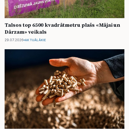
Talsos top 6500 kvadrātmetru plašs «Mājai un
Dārzam» veikals
29.07.2026
AKTUĀLĀKIE