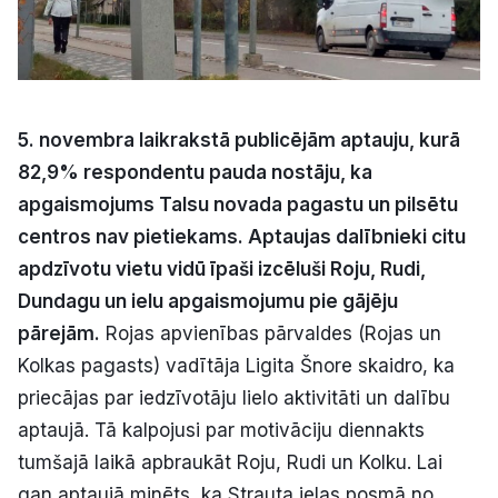
Politiskā reklāma
Par mums
Kontakti
5. novembra laikrakstā publicējām aptauju, kurā
82,9% respondentu pauda nostāju, ka
Ziņo redakcijai
apgaismojums Talsu novada pagastu un pilsētu
centros nav pietiekams. Aptaujas dalībnieki citu
apdzīvotu vietu vidū īpaši izcēluši Roju, Rudi,
Facebook
Instagram
YouTube
Dundagu un ielu apgaismojumu pie gājēju
pārejām.
Rojas apvienības pārvaldes (Rojas un
E-avīze
Abonē
Kolkas pagasts) vadītāja Ligita Šnore skaidro, ka
priecājas par iedzīvotāju lielo aktivitāti un dalību
aptaujā. Tā kalpojusi par motivāciju diennakts
tumšajā laikā apbraukāt Roju, Rudi un Kolku. Lai
gan aptaujā minēts, ka Strauta ielas posmā no