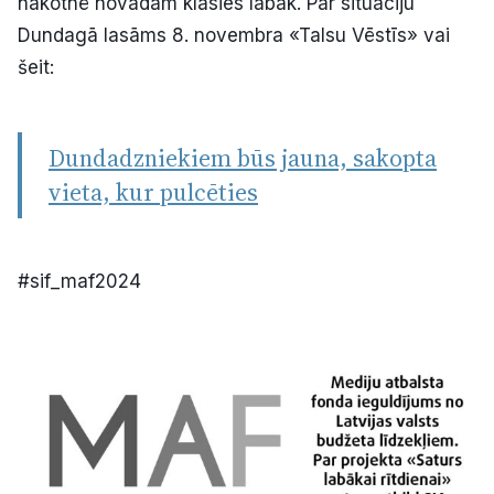
nākotnē novadam klāsies labāk. Par situāciju
Dundagā lasāms 8. novembra «Talsu Vēstīs» vai
šeit:
Dundadzniekiem būs jauna, sakopta
vieta, kur pulcēties
#sif_maf2024