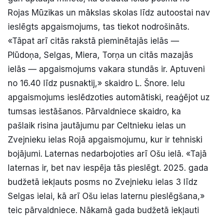
Rojas Mūzikas un mākslas skolas līdz autoostai nav
ieslēgts apgaismojums, tas tiekot nodrošināts.
«Tāpat arī citās rakstā pieminētajās ielās —
Plūdoņa, Selgas, Miera, Torņa un citās mazajās
ielās — apgaismojums vakara stundās ir. Aptuveni
no 16.40 līdz pusnaktij,» skaidro L. Šnore. Ielu
apgaismojums ieslēdzoties automātiski, reaģējot uz
tumsas iestāšanos. Pārvaldniece skaidro, ka
pašlaik risina jautājumu par Celtnieku ielas un
Zvejnieku ielas Rojā apgaismojumu, kur ir tehniski
bojājumi. Laternas nedarbojoties arī Ošu ielā. «Tajā
laternas ir, bet nav iespēja tās pieslēgt. 2025. gada
budžetā iekļauts posms no Zvejnieku ielas 3 līdz
Selgas ielai, kā arī Ošu ielas laternu pieslēgšana,»
teic pārvaldniece. Nākamā gada budžetā iekļauti