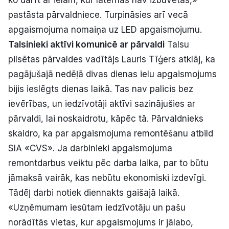
ko darīt ar ielām, kur laternas nav izbūvētas,»
pastāsta pārvaldniece. Turpināsies arī vecā
apgaismojuma nomaiņa uz LED apgaismojumu.
Talsinieki aktīvi komunicē ar pārvaldi
Talsu
pilsētas pārvaldes vadītājs Lauris Tīģers atklāj, ka
pagājušajā nedēļā divas dienas ielu apgaismojums
bijis ieslēgts dienas laikā. Tas nav palicis bez
ievērības, un iedzīvotāji aktīvi sazinājušies ar
pārvaldi, lai noskaidrotu, kāpēc tā. Pārvaldnieks
skaidro, ka par apgaismojuma remontēšanu atbild
SIA «CVS». Ja darbinieki apgaismojuma
remontdarbus veiktu pēc darba laika, par to būtu
jāmaksā vairāk, kas nebūtu ekonomiski izdevīgi.
Tādēļ darbi notiek diennakts gaišajā laikā.
«Uzņēmumam iesūtam iedzīvotāju un pašu
norādītās vietas, kur apgaismojums ir jālabo,