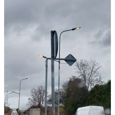
Kultūra
Bizness
Video
Vieta
Sludinājumi
Pasākumi
Reklāma