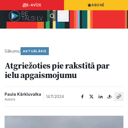
E-AVĪZE
ABONĒ
Ielogoties
Ziņo
App Store
Google Play
Sākums
/
AKTUĀLĀKIE
Atgriežoties pie rakstītā par
Ziņas
ielu apgaismojumu
Sabiedrība
Paula Kārkluvalka
14.11.2024
Autors
Dzīvesstils
Sports