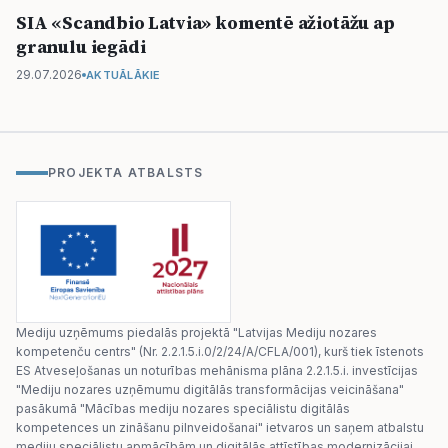
SIA «Scandbio Latvia» komentē ažiotāžu ap
granulu iegādi
29.07.2026
AKTUĀLĀKIE
PROJEKTA ATBALSTS
Mediju uzņēmums piedalās projektā "Latvijas Mediju nozares
kompetenču centrs" (Nr. 2.2.1.5.i.0/2/24/A/CFLA/001), kurš tiek īstenots
ES Atveseļošanas un noturības mehānisma plāna 2.2.1.5.i. investīcijas
"Mediju nozares uzņēmumu digitālās transformācijas veicināšana"
pasākumā "Mācības mediju nozares speciālistu digitālās
kompetences un zināšanu pilnveidošanai" ietvaros un saņem atbalstu
mediju speciālistu apmācībām un digitālās attīstības modernizācijai.