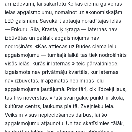
arī izdevumi, lai sakārtotu Kolkas ciema galvenās
ielas apgaismojumu, nomainot uz ekonomiskajām
LED gaismām. Savukārt aptaujā norādītajās ielās
— Enkuru, Sila, Krasta, Ķirķraga — laternas nav
izbūvētas un pašlaik apgaismojums nav
nodrošināts. «Kas attiecas uz Rudes ciema ielu
apgaismojumu — tumšajā laikā tas tiek nodrošināts
visās ielās, kurās ir laternas,» teic pārvaldniece.
Izgaismots nav privātmāju kvartāls, kur laternas
nav izbūvētas. Ir apzinātas nepilnības ielu
apgaismojuma jautājumā. Prioritāri, cik līdzekļi ļaus,
tās tiks novērstas. «Paši svarīgākie punkti ir skola,
kultūras centrs, laukums pie tā, Zvejnieku iela.
Veiksim visus nepieciešamos darbus, lai šo
apgaismojumu atjaunotu. Un tad skatīsimies tālāk,