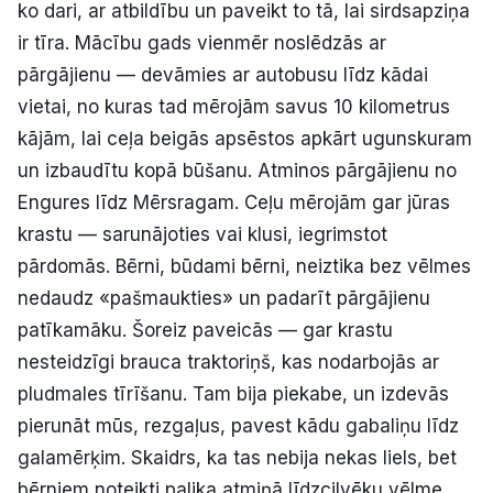
ko dari, ar atbildību un paveikt to tā, lai sirdsapziņa
ir tīra. Mācību gads vienmēr noslēdzās ar
pārgājienu — devāmies ar autobusu līdz kādai
vietai, no kuras tad mērojām savus 10 kilometrus
kājām, lai ceļa beigās apsēstos apkārt ugunskuram
un izbaudītu kopā būšanu. Atminos pārgājienu no
Engures līdz Mērsragam. Ceļu mērojām gar jūras
krastu — sarunājoties vai klusi, iegrimstot
pārdomās. Bērni, būdami bērni, neiztika bez vēlmes
nedaudz «pašmaukties» un padarīt pārgājienu
patīkamāku. Šoreiz paveicās — gar krastu
nesteidzīgi brauca traktoriņš, kas nodarbojās ar
pludmales tīrīšanu. Tam bija piekabe, un izdevās
pierunāt mūs, rezgaļus, pavest kādu gabaliņu līdz
galamērķim. Skaidrs, ka tas nebija nekas liels, bet
bērniem noteikti palika atmiņā līdzcilvēku vēlme