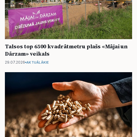
Talsos top 6500 kvadrātmetru plašs «Mājai un
Dārzam» veikals
29.07.2026
AKTUĀLĀKIE