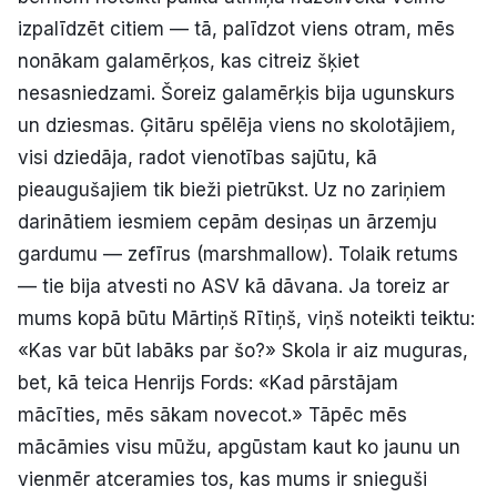
izpalīdzēt citiem — tā, palīdzot viens otram, mēs
nonākam galamērķos, kas citreiz šķiet
nesasniedzami. Šoreiz galamērķis bija ugunskurs
un dziesmas. Ģitāru spēlēja viens no skolotājiem,
visi dziedāja, radot vienotības sajūtu, kā
pieaugušajiem tik bieži pietrūkst. Uz no zariņiem
darinātiem iesmiem cepām desiņas un ārzemju
gardumu — zefīrus (marshmallow). Tolaik retums
— tie bija atvesti no ASV kā dāvana. Ja toreiz ar
mums kopā būtu Mārtiņš Rītiņš, viņš noteikti teiktu:
«Kas var būt labāks par šo?» Skola ir aiz muguras,
bet, kā teica Henrijs Fords: «Kad pārstājam
mācīties, mēs sākam novecot.» Tāpēc mēs
mācāmies visu mūžu, apgūstam kaut ko jaunu un
vienmēr atceramies tos, kas mums ir snieguši