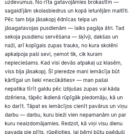
uzdevumus. No rīta gatavojāmies brokastīm —
sagaidījām skolasbiedrus un kopā ieturējām maltīti.
Pēc tam bija jāsakopj ēdnīcas telpa un
jāsagatavojas pusdienām — laiks pagāja ātri. Tad
sekoja pusdienu servēšana — šķīvji, dakšas un
naži, arī kopīgais zupas trauks, no kura skolēni
apkalpoja paši sevi, ņemot tik, cik kuram
nepieciešams. Kad visi devās atpakaļ uz klasēm,
viss bija jāsakopj. Šī pieredze mani iemācīja būt
kārtīgai un lieki «necūkāties» — man pašai
nepatika tīrīt galdu pēc izlijušas zupas vai kāda
dzēriena, tāpēc ikdienā rūpīgāk piedomāju, kā un
ko darīt. Tāpat es iemācījos cienīt pavārus un viņu
darbu — darbu, kuru bieži vien nepamanām un par
kuru neaizdomājamies. Redzot, kā viņi visu dienu
pavada pie plīts, rūpējoties, lai bērni būtu paēduši