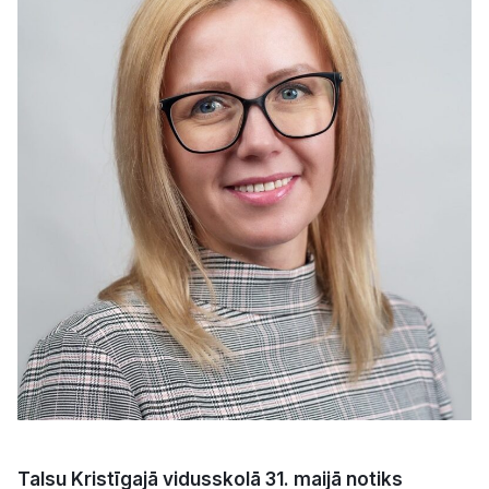
Kultūra
Bizness
Video
Vieta
Sludinājumi
Pasākumi
Reklāma
Talsu Kristīgajā vidusskolā 31. maijā notiks