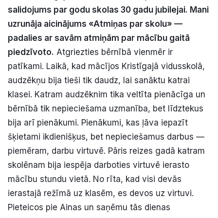
salidojums par godu skolas 30 gadu jubilejai. Mani
Politiskā reklāma
uzrunāja aicinājums «Atmiņas par skolu» —
Par mums
padalies ar savām atmiņām par mācību gaitā
piedzīvoto.
Atgriezties bērnībā vienmēr ir
Kontakti
patīkami. Laikā, kad mācījos Kristīgajā vidusskolā,
audzēkņu bija tieši tik daudz, lai sanāktu katrai
Ziņo redakcijai
klasei. Katram audzēknim tika veltīta pienācīga un
bērnībā tik nepieciešama uzmanība, bet līdztekus
bija arī pienākumi. Pienākumi, kas ļāva iepazīt
Facebook
Instagram
YouTube
šķietami ikdienišķus, bet nepieciešamus darbus —
piemēram, darbu virtuvē. Pāris reizes gadā katram
E-avīze
Abonē
skolēnam bija iespēja darboties virtuvē ierasto
mācību stundu vietā. No rīta, kad visi devās
ierastajā režīmā uz klasēm, es devos uz virtuvi.
Pieteicos pie Ainas un saņēmu tās dienas