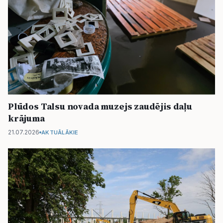
Plūdos Talsu novada muzejs zaudējis daļu
krājuma
21.07.2026
AKTUĀLĀKIE