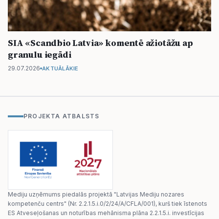
SIA «Scandbio Latvia» komentē ažiotāžu ap
granulu iegādi
29.07.2026
AKTUĀLĀKIE
PROJEKTA ATBALSTS
Mediju uzņēmums piedalās projektā "Latvijas Mediju nozares
kompetenču centrs" (Nr. 2.2.1.5.i.0/2/24/A/CFLA/001), kurš tiek īstenots
ES Atveseļošanas un noturības mehānisma plāna 2.2.1.5.i. investīcijas