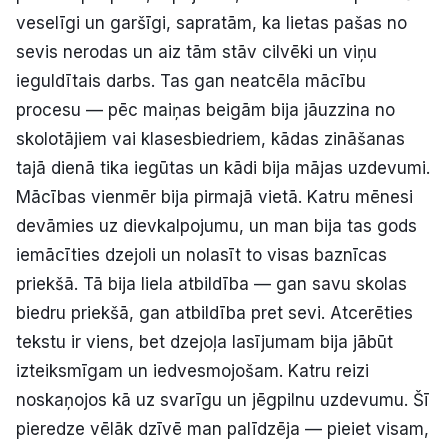
veselīgi un garšīgi, sapratām, ka lietas pašas no
sevis nerodas un aiz tām stāv cilvēki un viņu
ieguldītais darbs. Tas gan neatcēla mācību
procesu — pēc maiņas beigām bija jāuzzina no
skolotājiem vai klasesbiedriem, kādas zināšanas
tajā dienā tika iegūtas un kādi bija mājas uzdevumi.
Mācības vienmēr bija pirmajā vietā. Katru mēnesi
devāmies uz dievkalpojumu, un man bija tas gods
iemācīties dzejoli un nolasīt to visas baznīcas
priekšā. Tā bija liela atbildība — gan savu skolas
biedru priekšā, gan atbildība pret sevi. Atcerēties
tekstu ir viens, bet dzejoļa lasījumam bija jābūt
izteiksmīgam un iedvesmojošam. Katru reizi
noskaņojos kā uz svarīgu un jēgpilnu uzdevumu. Šī
pieredze vēlāk dzīvē man palīdzēja — pieiet visam,