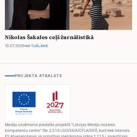
Nikolas Šakales ceļš žurnālistikā
10.07.2026
AKTUĀLĀKIE
PROJEKTA ATBALSTS
Mediju uzņēmums piedalās projektā "Latvijas Mediju nozares
kompetenču centrs" (Nr. 2.2.1.5.i.0/2/24/A/CFLA/001), kurš tiek īstenots
ES Atveseļošanas un noturības mehānisma plāna 2.2.1.5.i. investīcijas