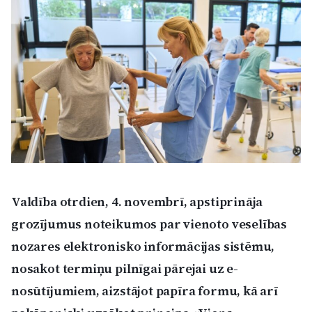
Kultūra
Bizness
Video
Vieta
Valdība otrdien, 4. novembrī, apstiprināja
grozījumus noteikumos par vienoto veselības
Sludinājumi
nozares elektronisko informācijas sistēmu,
Pasākumi
nosakot termiņu pilnīgai pārejai uz e-
nosūtījumiem, aizstājot papīra formu, kā arī
Reklāma