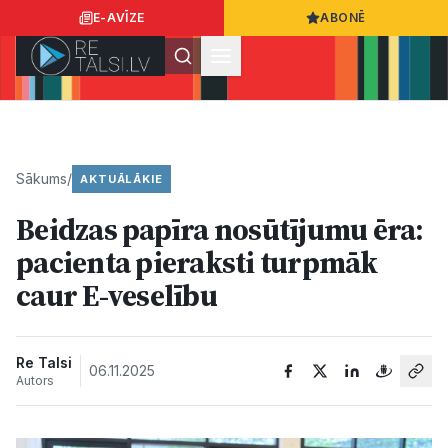
E-AVĪZE
ABONĒ
Ielogoties
Ziņo
App Store
Google Play
Sākums
/
AKTUĀLĀKIE
Beidzas papīra nosūtījumu ēra:
Ziņas
pacienta pieraksti turpmāk
caur E-veselību
Sabiedrība
Dzīvesstils
Re Talsi
06.11.2025
Autors
Sports