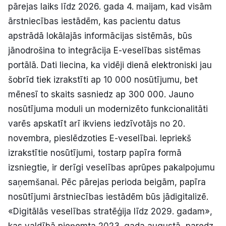
pārejas laiks līdz 2026. gada 4. maijam, kad visām
ārstniecības iestādēm, kas pacientu datus
apstrādā lokālajās informācijas sistēmās, būs
jānodrošina to integrācija E-veselības sistēmas
portālā. Dati liecina, ka vidēji dienā elektroniski jau
šobrīd tiek izrakstīti ap 10 000 nosūtījumu, bet
mēnesī to skaits sasniedz ap 300 000. Jauno
nosūtījuma moduli un modernizēto funkcionalitāti
varēs apskatīt arī ikviens iedzīvotājs no 20.
novembra, pieslēdzoties E-veselībai. Iepriekš
izrakstītie nosūtījumi, tostarp papīra formā
izsniegtie, ir derīgi veselības aprūpes pakalpojumu
saņemšanai. Pēc pārejas perioda beigām, papīra
nosūtījumi ārstniecības iestādēm būs jādigitalizē.
«Digitālās veselības stratēģija līdz 2029. gadam»,