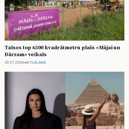
Talsos top 6500 kvadrātmetru plašs «Mājai un
Dārzam» veikals
29.07.2026
AKTUĀLĀKIE