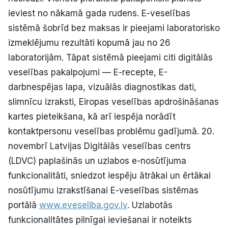
ieviest no nākamā gada rudens. E-veselības
sistēmā šobrīd bez maksas ir pieejami laboratorisko
izmeklējumu rezultāti kopumā jau no 26
laboratorijām. Tāpat sistēmā pieejami citi digitālās
veselības pakalpojumi — E-recepte, E-
darbnespējas lapa, vizuālās diagnostikas dati,
slimnīcu izraksti, Eiropas veselības apdrošināšanas
kartes pieteikšana, kā arī iespēja norādīt
kontaktpersonu veselības problēmu gadījumā. 20.
novembrī Latvijas Digitālās veselības centrs
(LDVC) paplašinās un uzlabos e-nosūtījuma
funkcionalitāti, sniedzot iespēju ātrākai un ērtākai
nosūtījumu izrakstīšanai E-veselības sistēmas
portālā
www.eveseliba.gov.lv
. Uzlabotās
funkcionalitātes pilnīgai ieviešanai ir noteikts