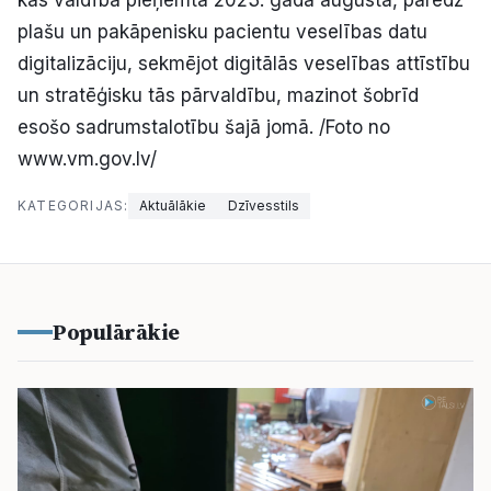
kas valdībā pieņemta 2023. gada augustā, paredz
plašu un pakāpenisku pacientu veselības datu
digitalizāciju, sekmējot digitālās veselības attīstību
un stratēģisku tās pārvaldību, mazinot šobrīd
esošo sadrumstalotību šajā jomā. /Foto no
www.vm.gov.lv/
KATEGORIJAS:
Aktuālākie
Dzīvesstils
Populārākie