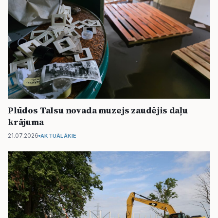
Plūdos Talsu novada muzejs zaudējis daļu
krājuma
21.07.2026
AKTUĀLĀKIE