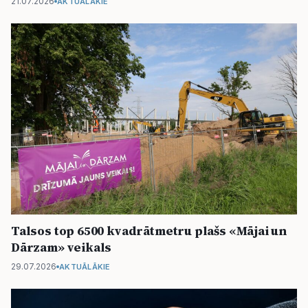
21.07.2026
AKTUĀLĀKIE
Talsos top 6500 kvadrātmetru plašs «Mājai un
Dārzam» veikals
29.07.2026
AKTUĀLĀKIE