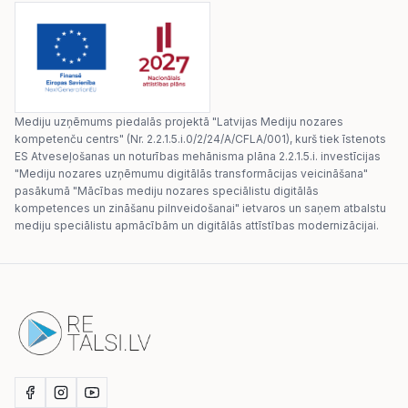
Mediju uzņēmums piedalās projektā "Latvijas Mediju nozares
kompetenču centrs" (Nr. 2.2.1.5.i.0/2/24/A/CFLA/001), kurš tiek īstenots
ES Atveseļošanas un noturības mehānisma plāna 2.2.1.5.i. investīcijas
"Mediju nozares uzņēmumu digitālās transformācijas veicināšana"
pasākumā "Mācības mediju nozares speciālistu digitālās
kompetences un zināšanu pilnveidošanai" ietvaros un saņem atbalstu
mediju speciālistu apmācībām un digitālās attīstības modernizācijai.