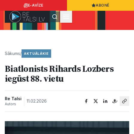
E-AVĪZE
ABONĒ
Ielogoties
Ziņo
App Store
Google Play
Sākums
/
AKTUĀLĀKIE
Biatlonists Rihards Lozbers
Ziņas
iegūst 88. vietu
Sabiedrība
Re Talsi
11.02.2026
Autors
Dzīvesstils
Sports