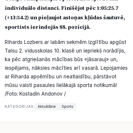
individuālo distanci. Finišējot pēc 1:05:25.7
Politiskā reklāma
(+13:54.2) un pieļaujot astoņas kļūdas šautuvē,
Par mums
sportists ierindojās 88. pozīcijā.
Kontakti
Rihards Lozbers ar labām sekmēm izglītību apgūst
Talsu 2. vidusskolas 10. klasē un iepriekš norādījis,
Ziņo redakcijai
ka pēc atgriešanās mācības būs «jāsarauj» un,
iespējams, nāksies mācīties arī vasarā. Lepojamies
Facebook
Instagram
YouTube
ar Riharda apņēmību un neatlaidību, pārstāvot
mūsu valsti pasaules lielākajā sporta notikumā!
/Foto: Kostadin Andonov /
E-avīze
Abonē
KATEGORIJAS:
Aktuālākie
Sports