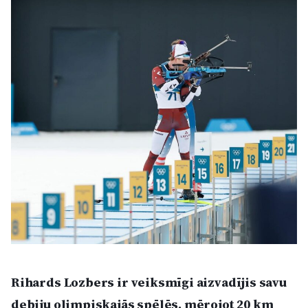
Kultūra
Bizness
Video
Vieta
Sludinājumi
Pasākumi
Rihards Lozbers
ir veiksmīgi aizvadījis savu
Reklāma
debiju olimpiskajās spēlēs, mērojot 20 km