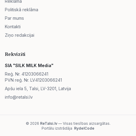
Reklāma
Politiskā reklāma
Par mums
Kontakti
Ziņo redakcijai
Rekvizīti
SIA "SILK MILK Media"
Reģ. Nr. 41203066241
PVN reģ. Nr. LV41203066241
Apšu iela 5, Talsi, LV-3201, Latvija
info@retalsi.lv
© 2026
ReTalsi.lv
— Visas tiesības aizsargātas.
Portālu izstrādāja
RydelCode