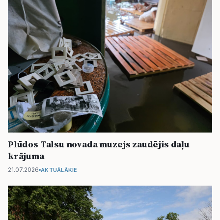
Plūdos Talsu novada muzejs zaudējis daļu
krājuma
21.07.2026
AKTUĀLĀKIE