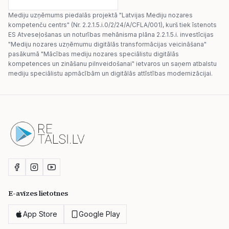
Mediju uzņēmums piedalās projektā "Latvijas Mediju nozares
kompetenču centrs" (Nr. 2.2.1.5.i.0/2/24/A/CFLA/001), kurš tiek īstenots
ES Atveseļošanas un noturības mehānisma plāna 2.2.1.5.i. investīcijas
"Mediju nozares uzņēmumu digitālās transformācijas veicināšana"
pasākumā "Mācības mediju nozares speciālistu digitālās
kompetences un zināšanu pilnveidošanai" ietvaros un saņem atbalstu
mediju speciālistu apmācībām un digitālās attīstības modernizācijai.
E-avīzes lietotnes
App Store
Google Play