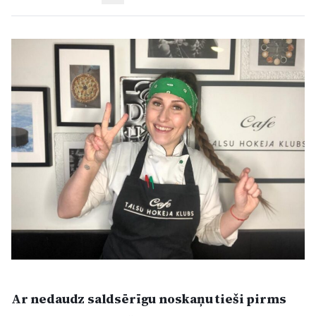
Kultūra
Bizness
Video
Vieta
Sludinājumi
Pasākumi
Ar nedaudz saldsērīgu noskaņu tieši pirms
Reklāma