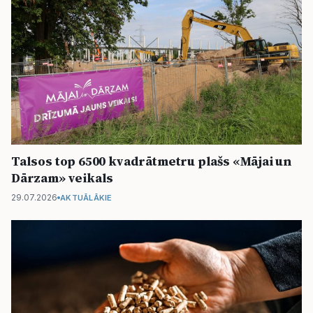
Talsos top 6500 kvadrātmetru plašs «Mājai un
Dārzam» veikals
29.07.2026
AKTUĀLĀKIE