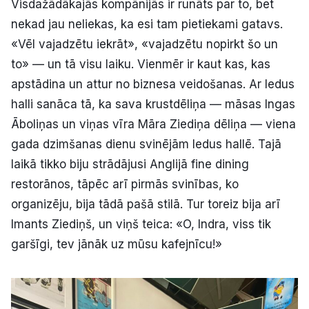
Visdažādākajās kompānijās ir runāts par to, bet
nekad jau neliekas, ka esi tam pietiekami gatavs.
«Vēl vajadzētu iekrāt», «vajadzētu nopirkt šo un
to» — un tā visu laiku. Vienmēr ir kaut kas, kas
apstādina un attur no biznesa veidošanas. Ar ledus
halli sanāca tā, ka sava krustdēliņa — māsas Ingas
Āboliņas un viņas vīra Māra Ziediņa dēliņa — viena
gada dzimšanas dienu svinējām ledus hallē. Tajā
laikā tikko biju strādājusi Anglijā fine dining
restorānos, tāpēc arī pirmās svinības, ko
organizēju, bija tādā pašā stilā. Tur toreiz bija arī
Imants Ziediņš, un viņš teica: «O, Indra, viss tik
garšīgi, tev jānāk uz mūsu kafejnīcu!»