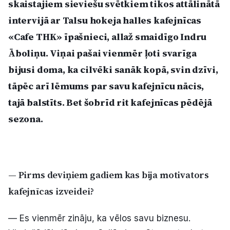
skaistajiem sieviešu svētkiem tikos attālinātā
Politiskā reklāma
intervijā ar Talsu hokeja halles kafejnīcas
«Cafe THK» īpašnieci, allaž smaidīgo Indru
Par mums
Āboliņu. Viņai pašai vienmēr ļoti svarīga
Kontakti
bijusi doma, ka cilvēki sanāk kopā, svin dzīvi,
tāpēc arī lēmums par savu kafejnīcu nācis,
Ziņo redakcijai
tajā balstīts. Bet šobrīd rit kafejnīcas pēdējā
sezona.
Facebook
Instagram
YouTube
E-avīze
Abonē
— Pirms deviņiem gadiem kas bija motivators
kafejnīcas izveidei?
— Es vienmēr zināju, ka vēlos savu biznesu.