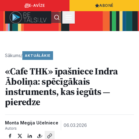
E-AVĪZE
ABONĒ
Ielogoties
Ziņo
App Store
Google Play
Sākums
/
AKTUĀLĀKIE
«Cafe THK» īpašniece Indra
Ziņas
Āboliņa: spēcīgākais
instruments, kas iegūts —
Sabiedrība
pieredze
Dzīvesstils
Monta Megija Učelniece
06.03.2026
Autors
Sports