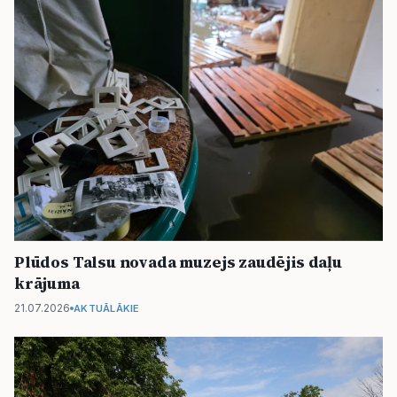
Plūdos Talsu novada muzejs zaudējis daļu
krājuma
21.07.2026
AKTUĀLĀKIE