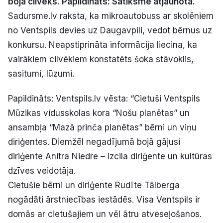
bojā cilvēks. Papildināts: Satiksme atjaunota.
Politiskā reklāma
Sa
dursme.lv
raksta, ka mikroautobuss ar skolēniem
no Ventspils devies uz Daugavpili, vedot bērnus uz
Par mums
konkursu. Neapstiprināta informācija liecina, ka
vairākiem cilvēkiem konstatēts šoka stāvoklis,
Kontakti
sasitumi, lūzumi.
Ziņo redakcijai
Papildināts: Ventspils.lv vēsta: “Cietuši Ventspils
Mūzikas vidusskolas kora “Nošu planētas” un
ansambļa “Mazā prinča planētas” bērni un viņu
Facebook
Instagram
YouTube
diriģentes. Diemžēl negadījumā bojā gājusi
diriģente Anitra Niedre – izcila diriģente un kultūras
E-avīze
Abonē
dzīves veidotāja.
Cietušie bērni un diriģente Rudīte Tālberga
nogādāti ārstniecības iestādēs. Visa Ventspils ir
domās ar cietušajiem un vēl ātru atveseļošanos.