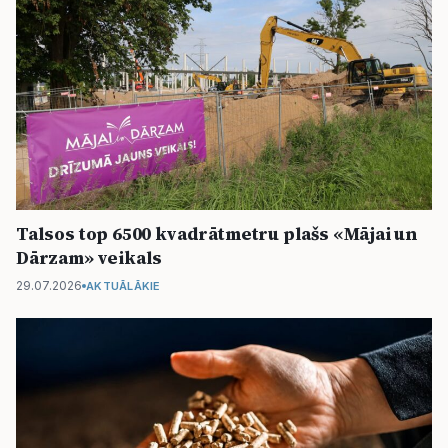
Talsos top 6500 kvadrātmetru plašs «Mājai un
Dārzam» veikals
29.07.2026
AKTUĀLĀKIE