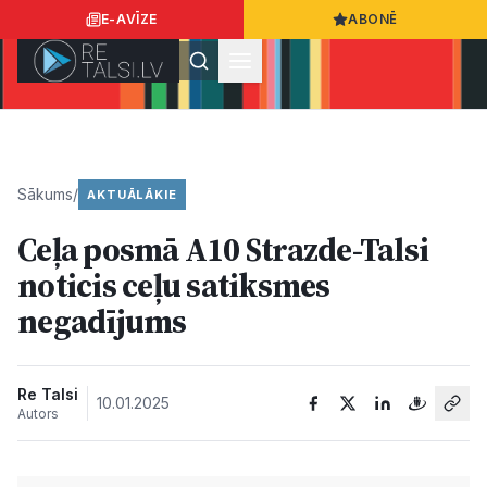
E-AVĪZE
ABONĒ
Ielogoties
Ziņo
App Store
Google Play
Sākums
/
AKTUĀLĀKIE
Ceļa posmā A10 Strazde-Talsi
Ziņas
noticis ceļu satiksmes
negadījums
Sabiedrība
Dzīvesstils
Re Talsi
10.01.2025
Autors
Sports