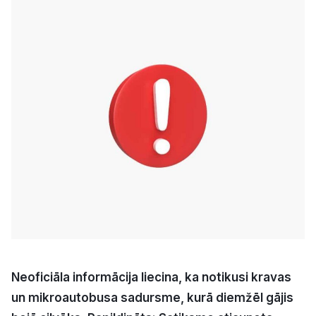
Kultūra
Bizness
Video
Vieta
Sludinājumi
Pasākumi
Neoficiāla informācija liecina, ka notikusi kravas
Reklāma
un mikroautobusa sadursme, kurā diemžēl gājis