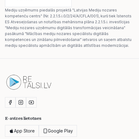
Mediju uzņēmums piedalās projektā "Latvijas Mediju nozares
kompetenču centrs" (Nr. 2.2.1.5.i.0/2/24/A/CFLA/001), kurš tiek īstenots
ES Atveseļošanas un noturības mehānisma plāna 2.2.1.5.i. investīcijas
"Mediju nozares uzņēmumu digitālās transformācijas veicināšana"
pasākumā "Mācības mediju nozares speciālistu digitālās
kompetences un zināšanu pilnveidošanai" ietvaros un saņem atbalstu
mediju speciālistu apmācībām un digitālās attīstības modernizācijai.
E-avīzes lietotnes
App Store
Google Play