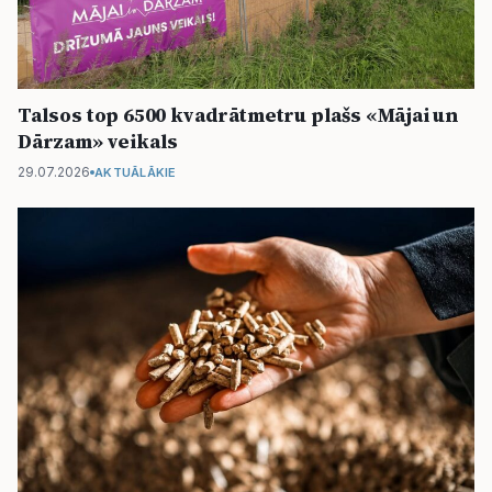
Talsos top 6500 kvadrātmetru plašs «Mājai un
Dārzam» veikals
29.07.2026
AKTUĀLĀKIE