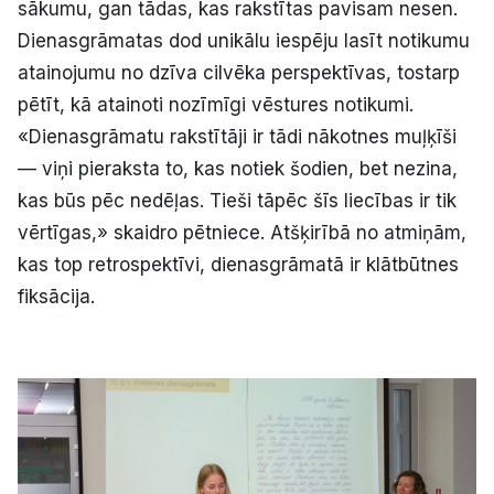
sākumu, gan tādas, kas rakstītas pavisam nesen.
Dienasgrāmatas dod unikālu iespēju lasīt notikumu
atainojumu no dzīva cilvēka perspektīvas, tostarp
pētīt, kā atainoti nozīmīgi vēstures notikumi.
«Dienasgrāmatu rakstītāji ir tādi nākotnes muļķīši
— viņi pieraksta to, kas notiek šodien, bet nezina,
kas būs pēc nedēļas. Tieši tāpēc šīs liecības ir tik
vērtīgas,» skaidro pētniece. Atšķirībā no atmiņām,
kas top retrospektīvi, dienasgrāmatā ir klātbūtnes
fiksācija.