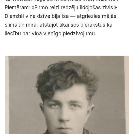
Piemēram: «Pirmo reizi redzēju lidojošas zivis.»
Diemžēl viņa dzīve bija īsa — atgriezies mājās
slims un mira, atstājot tikai šos pierakstus kā
liecību par viņa vienīgo piedzīvojumu.