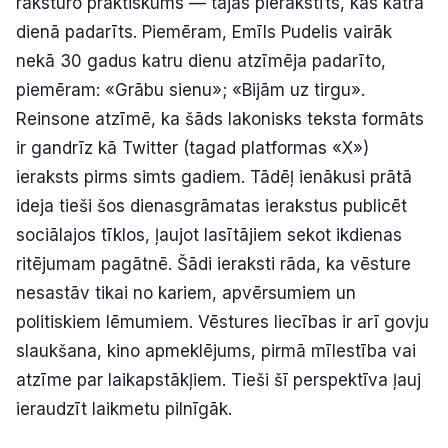
raksturo praktiskums — tajās pierakstīts, kas katrā
dienā padarīts. Piemēram, Emīls Pudelis vairāk
nekā 30 gadus katru dienu atzīmēja padarīto,
piemēram: «Grābu sienu»; «Bijām uz tirgu».
Reinsone atzīmē, ka šāds lakonisks teksta formāts
ir gandrīz kā Twitter (tagad platformas «X»)
ieraksts pirms simts gadiem. Tādēļ ienākusi prātā
ideja tieši šos dienasgrāmatas ierakstus publicēt
sociālajos tīklos, ļaujot lasītājiem sekot ikdienas
ritējumam pagātnē. Šādi ieraksti rāda, ka vēsture
nesastāv tikai no kariem, apvērsumiem un
politiskiem lēmumiem. Vēstures liecības ir arī govju
slaukšana, kino apmeklējums, pirmā mīlestība vai
atzīme par laikapstākļiem. Tieši šī perspektīva ļauj
ieraudzīt laikmetu pilnīgāk.