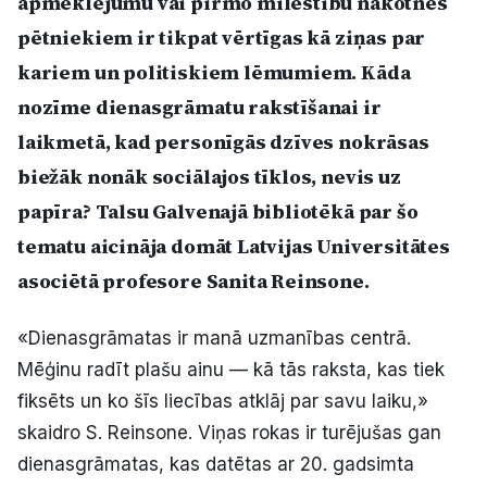
apmeklējumu vai pirmo mīlestību nākotnes
Politiskā reklāma
pētniekiem ir tikpat vērtīgas kā ziņas par
kariem un politiskiem lēmumiem. Kāda
Par mums
nozīme dienasgrāmatu rakstīšanai ir
Kontakti
laikmetā, kad personīgās dzīves nokrāsas
biežāk nonāk sociālajos tīklos, nevis uz
Ziņo redakcijai
papīra? Talsu Galvenajā bibliotēkā par šo
tematu aicināja domāt Latvijas Universitātes
asociētā profesore Sanita Reinsone.
Facebook
Instagram
YouTube
«Dienasgrāmatas ir manā uzmanības centrā.
E-avīze
Abonē
Mēģinu radīt plašu ainu — kā tās raksta, kas tiek
fiksēts un ko šīs liecības atklāj par savu laiku,»
skaidro S. Reinsone. Viņas rokas ir turējušas gan
dienasgrāmatas, kas datētas ar 20. gadsimta