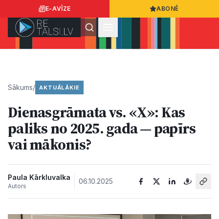
E-AVĪZE
ABONĒ
Ielogoties
Ziņo
App Store
Google Play
Sākums
/
AKTUĀLĀKIE
Dienasgrāmata vs. «X»: Kas
Ziņas
paliks no 2025. gada — papīrs
vai mākonis?
Sabiedrība
Dzīvesstils
Paula Kārkluvalka
06.10.2025
Autors
Sports