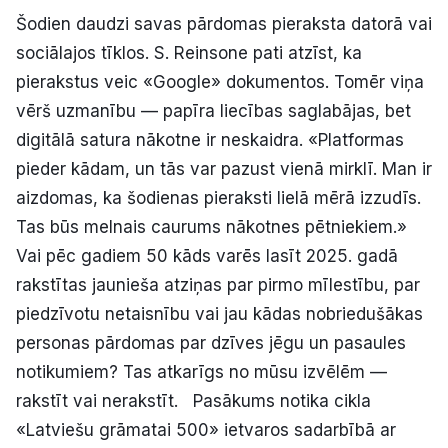
Šodien daudzi savas pārdomas pieraksta datorā vai
sociālajos tīklos. S. Reinsone pati atzīst, ka
pierakstus veic «Google» dokumentos. Tomēr viņa
vērš uzmanību — papīra liecības saglabājas, bet
digitālā satura nākotne ir neskaidra. «Platformas
pieder kādam, un tās var pazust vienā mirklī. Man ir
aizdomas, ka šodienas pieraksti lielā mērā izzudīs.
Tas būs melnais caurums nākotnes pētniekiem.»
Vai pēc gadiem 50 kāds varēs lasīt 2025. gadā
rakstītas jaunieša atziņas par pirmo mīlestību, par
piedzīvotu netaisnību vai jau kādas nobriedušākas
personas pārdomas par dzīves jēgu un pasaules
notikumiem? Tas atkarīgs no mūsu izvēlēm —
rakstīt vai nerakstīt. Pasākums notika cikla
«Latviešu grāmatai 500» ietvaros sadarbībā ar