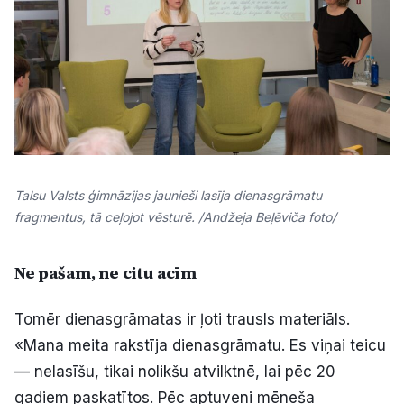
Talsu Valsts ģimnāzijas jaunieši lasīja dienasgrāmatu
fragmentus, tā ceļojot vēsturē. /Andžeja Beļēviča foto/
Ne pašam, ne citu acīm
Tomēr dienasgrāmatas ir ļoti trausls materiāls.
«Mana meita rakstīja dienasgrāmatu. Es viņai teicu
— nelasīšu, tikai nolikšu atvilktnē, lai pēc 20
gadiem paskatītos. Pēc aptuveni mēneša