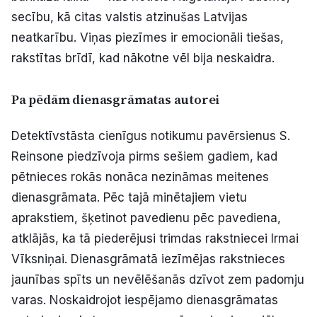
secību, kā citas valstis atzinušas Latvijas
neatkarību. Viņas piezīmes ir emocionāli tiešas,
rakstītas brīdī, kad nākotne vēl bija neskaidra.
Pa pēdām dienasgrāmatas autorei
Detektīvstāsta cienīgus notikumu pavērsienus S.
Reinsone piedzīvoja pirms sešiem gadiem, kad
pētnieces rokās nonāca nezināmas meitenes
dienasgrāmata. Pēc tajā minētajiem vietu
aprakstiem, šķetinot pavedienu pēc pavediena,
atklājās, ka tā piederējusi trimdas rakstniecei Irmai
Vīksniņai. Dienasgrāmatā iezīmējas rakstnieces
jaunības spīts un nevēlēšanās dzīvot zem padomju
varas. Noskaidrojot iespējamo dienasgrāmatas