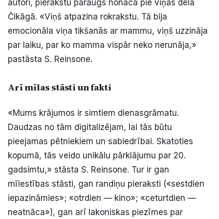
autori, pierakstu paraugs nonāca pie viņas dēla
Čikāgā. «Viņš atpazina rokrakstu. Tā bija
emocionāla viņa tikšanās ar mammu, viņš uzzināja
par laiku, par ko mamma vispār neko nerunāja,»
pastāsta S. Reinsone.
Arī mīlas stāsti un fakti
«Mums krājumos ir simtiem dienasgrāmatu.
Daudzas no tām digitalizējam, lai tās būtu
pieejamas pētniekiem un sabiedrībai. Skatoties
kopumā, tās veido unikālu pārklājumu par 20.
gadsimtu,» stāsta S. Reinsone. Tur ir gan
mīlestības stāsti, gan randiņu pieraksti («sestdien
iepazināmies»; «otrdien — kino»; «ceturtdien —
neatnāca»), gan arī lakoniskas piezīmes par