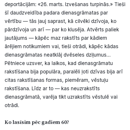
deportācijām: «26. marts. Izvešanas turpinās.» Tieši
šī daudzveidība padara dienasgrāmatas par
vērtību — tās ļauj saprast, kā cilvēki dzīvoja, ko
pārdzīvoja un arī — par ko klusēja. Atvērts paliek
jautājums — kāpēc maz rakstīts par kādiem
ārējiem notikumiem vai, tieši otrādi, kāpēc kādas
dienasgrāmatas neatklāj dvēseles dziļumus…
Pētniece uzsver, ka laikos, kad dienasgrāmatu
rakstīšana bija populāra, paralēli ļoti dzīvas bija arī
citas rakstīšanas formas, piemēram, vēstuļu
rakstīšana. Līdz ar to — kas neuzrakstīts
dienasgrāmatā, varēja tikt uzrakstīts vēstulē vai
otrādi.
Ko lasīsim pēc gadiem 60?