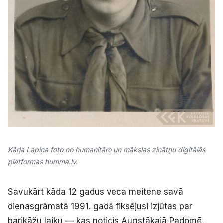
Kārļa Lapiņa foto no humanitāro un mākslas zinātņu digitālās
platformas humma.lv.
Savukārt kāda 12 gadus veca meitene savā
dienasgrāmatā 1991. gadā fiksējusi izjūtas par
barikāžu laiku — kas noticis Augstākajā Padomē,