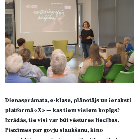
Kultūra
Bizness
Video
Vieta
Sludinājumi
Dienasgrāmata, e-klase, plānotājs un ieraksti
platformā «X» — kas tiem visiem kopīgs?
Pasākumi
Izrādās, tie visi var būt vēstures liecības.
Piezīmes par govju slaukšanu, kino
Reklāma