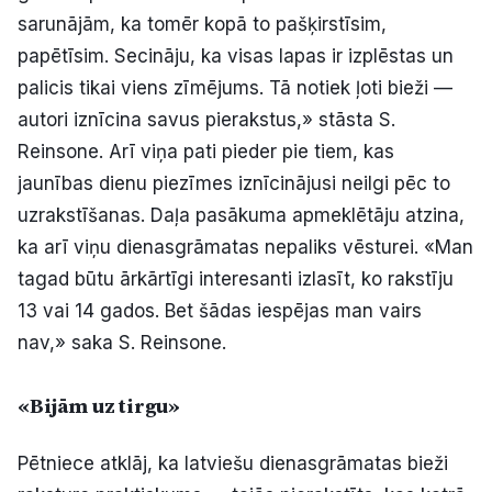
sarunājām, ka tomēr kopā to pašķirstīsim,
papētīsim. Secināju, ka visas lapas ir izplēstas un
palicis tikai viens zīmējums. Tā notiek ļoti bieži —
autori iznīcina savus pierakstus,» stāsta S.
Reinsone. Arī viņa pati pieder pie tiem, kas
jaunības dienu piezīmes iznīcinājusi neilgi pēc to
uzrakstīšanas. Daļa pasākuma apmeklētāju atzina,
ka arī viņu dienasgrāmatas nepaliks vēsturei. «Man
tagad būtu ārkārtīgi interesanti izlasīt, ko rakstīju
13 vai 14 gados. Bet šādas iespējas man vairs
nav,» saka S. Reinsone.
«Bijām uz tirgu»
Pētniece atklāj, ka latviešu dienasgrāmatas bieži