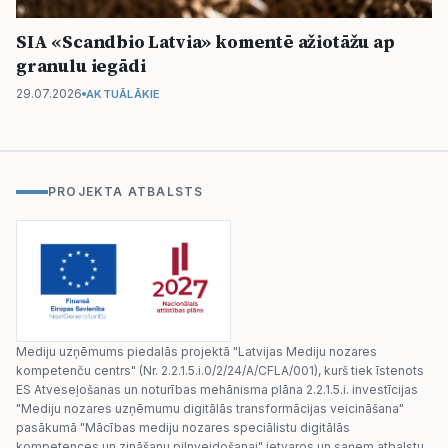
SIA «Scandbio Latvia» komentē ažiotāžu ap
granulu iegādi
29.07.2026
AKTUĀLĀKIE
PROJEKTA ATBALSTS
Mediju uzņēmums piedalās projektā "Latvijas Mediju nozares
kompetenču centrs" (Nr. 2.2.1.5.i.0/2/24/A/CFLA/001), kurš tiek īstenots
ES Atveseļošanas un noturības mehānisma plāna 2.2.1.5.i. investīcijas
"Mediju nozares uzņēmumu digitālās transformācijas veicināšana"
pasākumā "Mācības mediju nozares speciālistu digitālās
kompetences un zināšanu pilnveidošanai" ietvaros un saņem atbalstu