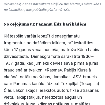
skolas balli, bet es par vakaru aizšļūcu pie Martas,» vēsta kāds
no ierakstiem, kas publicēts platformā «X».
No ceļojuma uz Panamu līdz barikādēm
Klātesošie varēja iepazīt dienasgrāmatu
fragmentus no dažādiem laikiem, arī ieskatīties
kāda 17 gadus veca jaunieša, matroža Kārļa Lapiņa
dzīvesstāstā. Dienasgrāmata sarakstīta 1936.–
1937. gadā, kad jūrnieks devies savā pirmajā jūras
braucienā ar tvaikoni «Rasma». Pabijis Klusajā
okeānā, netālu no Kubas, Jamaikas, ASV, braucis
caur Panamas kanālu līdz pat Tokapiljai (Tocapilla)
Čīlē. Lakoniskajos ierakstos autors fiksē atrašanās
vietu, laikapstākļus, neredzētus augus un
dzīvniekus, kuģa ikdienas notikumus, maltītes…