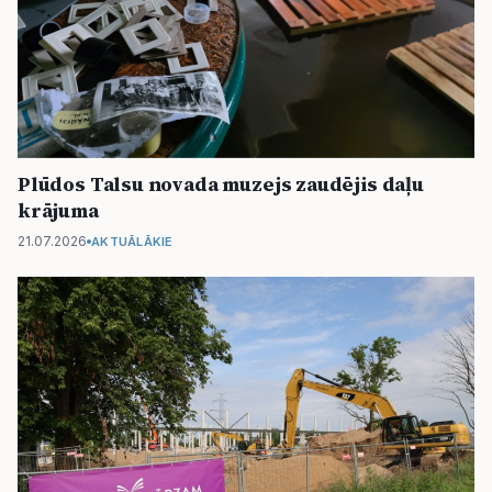
Plūdos Talsu novada muzejs zaudējis daļu
krājuma
21.07.2026
AKTUĀLĀKIE