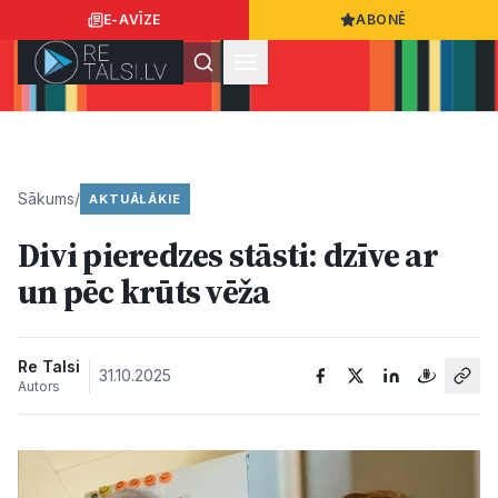
E-AVĪZE
ABONĒ
Ielogoties
Ziņo
App Store
Google Play
Sākums
/
AKTUĀLĀKIE
Divi pieredzes stāsti: dzīve ar
Ziņas
un pēc krūts vēža
Sabiedrība
Re Talsi
31.10.2025
Autors
Dzīvesstils
Sports