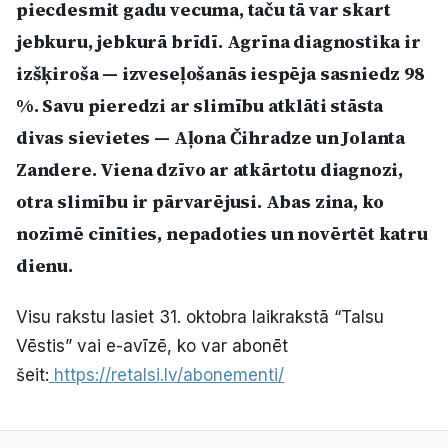
piecdesmit gadu vecuma, taču tā var skart
Politiskā reklāma
jebkuru, jebkurā brīdī. Agrīna diagnostika ir
izšķiroša — izveseļošanās iespēja sasniedz 98
Par mums
%. Savu pieredzi ar slimību atklāti stāsta
Kontakti
divas sievietes — Aļona Čihradze un Jolanta
Zandere. Viena dzīvo ar atkārtotu diagnozi,
Ziņo redakcijai
otra slimību ir pārvarējusi. Abas zina, ko
nozīmē cīnīties, nepadoties un novērtēt katru
Facebook
Instagram
YouTube
dienu.
E-avīze
Abonē
Visu rakstu lasiet 31. oktobra laikrakstā “Talsu
Vēstis” vai e-avīzē, ko var abonēt
šeit:
https://retalsi.lv/abonementi/