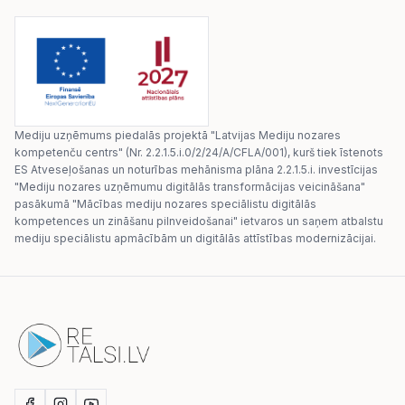
Mediju uzņēmums piedalās projektā "Latvijas Mediju nozares
kompetenču centrs" (Nr. 2.2.1.5.i.0/2/24/A/CFLA/001), kurš tiek īstenots
ES Atveseļošanas un noturības mehānisma plāna 2.2.1.5.i. investīcijas
"Mediju nozares uzņēmumu digitālās transformācijas veicināšana"
pasākumā "Mācības mediju nozares speciālistu digitālās
kompetences un zināšanu pilnveidošanai" ietvaros un saņem atbalstu
mediju speciālistu apmācībām un digitālās attīstības modernizācijai.