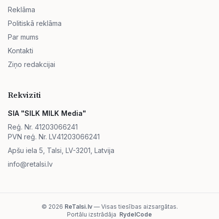
Reklāma
Politiskā reklāma
Par mums
Kontakti
Ziņo redakcijai
Rekvizīti
SIA "SILK MILK Media"
Reģ. Nr. 41203066241
PVN reģ. Nr. LV41203066241
Apšu iela 5, Talsi, LV-3201, Latvija
info@retalsi.lv
© 2026
ReTalsi.lv
— Visas tiesības aizsargātas.
Portālu izstrādāja
RydelCode