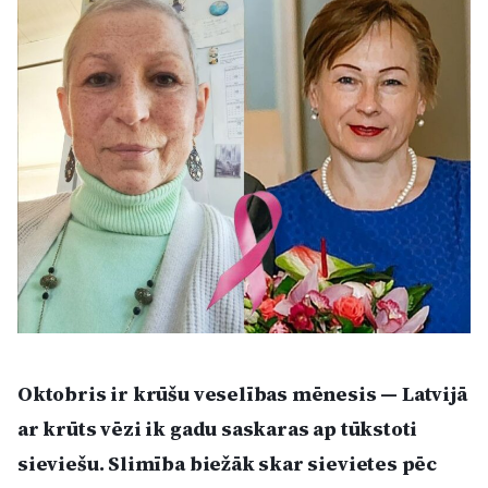
Kultūra
Bizness
Video
Vieta
Sludinājumi
Oktobris ir krūšu veselības mēnesis — Latvijā
Pasākumi
ar krūts vēzi ik gadu saskaras ap tūkstoti
Reklāma
sieviešu. Slimība biežāk skar sievietes pēc