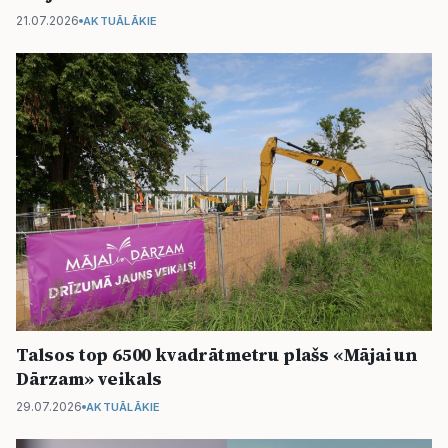
21.07.2026
AKTUĀLĀKIE
Talsos top 6500 kvadrātmetru plašs «Mājai un
Dārzam» veikals
29.07.2026
AKTUĀLĀKIE