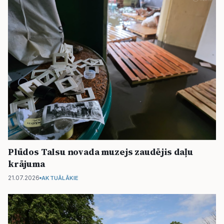
Plūdos Talsu novada muzejs zaudējis daļu
krājuma
21.07.2026
AKTUĀLĀKIE