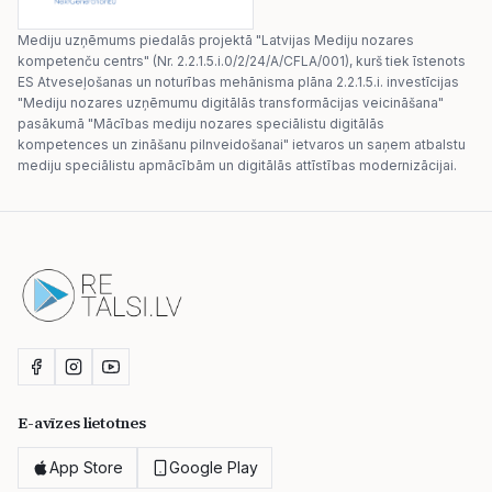
Mediju uzņēmums piedalās projektā "Latvijas Mediju nozares
kompetenču centrs" (Nr. 2.2.1.5.i.0/2/24/A/CFLA/001), kurš tiek īstenots
ES Atveseļošanas un noturības mehānisma plāna 2.2.1.5.i. investīcijas
"Mediju nozares uzņēmumu digitālās transformācijas veicināšana"
pasākumā "Mācības mediju nozares speciālistu digitālās
kompetences un zināšanu pilnveidošanai" ietvaros un saņem atbalstu
mediju speciālistu apmācībām un digitālās attīstības modernizācijai.
E-avīzes lietotnes
App Store
Google Play