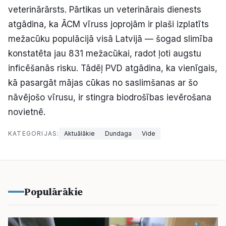
veterinārārsts. Pārtikas un veterinārais dienests
atgādina, ka ĀCM vīruss joprojām ir plaši izplatīts
mežacūku populācijā visā Latvijā — šogad slimība
konstatēta jau 831 mežacūkai, radot ļoti augstu
inficēšanās risku. Tādēļ PVD atgādina, ka vienīgais,
kā pasargāt mājas cūkas no saslimšanas ar šo
nāvējošo vīrusu, ir stingra biodrošības ievērošana
novietnē.
KATEGORIJAS:
Aktuālākie
Dundaga
Vide
Populārākie