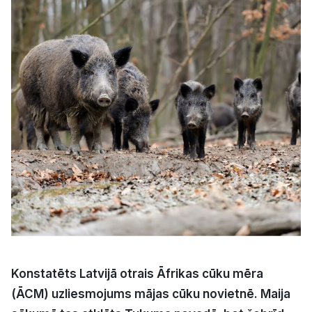
Kultūra
Bizness
Video
Vieta
Sludinājumi
Pasākumi
Konstatēts Latvijā otrais Āfrikas cūku mēra
Reklāma
(ĀCM) uzliesmojums mājas cūku novietnē. Maija