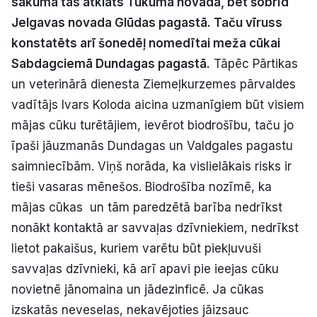
sākumā tas atklāts Tukuma novadā, bet šobrīd
Politiskā reklāma
Jelgavas novada Glūdas pagastā. Taču vīruss
konstatēts arī šonedēļ nomedītai meža cūkai
Par mums
Sabdagciemā Dundagas pagastā.
Tāpēc Pārtikas
un veterinārā dienesta Ziemeļkurzemes pārvaldes
Kontakti
vadītājs Ivars Koloda aicina uzmanīgiem būt visiem
mājas cūku turētājiem, ievērot biodrošību, taču jo
Ziņo redakcijai
īpaši jāuzmanās Dundagas un Valdgales pagastu
saimniecībām. Viņš norāda, ka vislielākais risks ir
Facebook
Instagram
YouTube
tieši vasaras mēnešos. Biodrošība nozīmē, ka
mājas cūkas un tām paredzētā barība nedrīkst
E-avīze
Abonē
nonākt kontaktā ar savvaļas dzīvniekiem, nedrīkst
lietot pakaišus, kuriem varētu būt piekļuvuši
savvaļas dzīvnieki, kā arī apavi pie ieejas cūku
novietnē jānomaina un jādezinficē. Ja cūkas
izskatās neveselas, nekavējoties jāizsauc