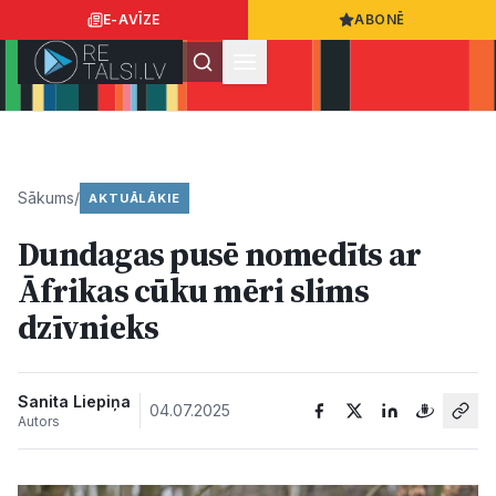
E-AVĪZE
ABONĒ
Ielogoties
Ziņo
App Store
Google Play
Sākums
/
AKTUĀLĀKIE
Dundagas pusē nomedīts ar
Ziņas
Āfrikas cūku mēri slims
dzīvnieks
Sabiedrība
Dzīvesstils
Sanita Liepiņa
04.07.2025
Autors
Sports