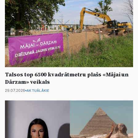
Talsos top 6500 kvadrātmetru plašs «Mājai un
Dārzam» veikals
29.07.2026
AKTUĀLĀKIE