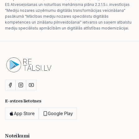
ES Atveseļošanas un noturības mehānisma plāna 2.2.1.5.i. investīcijas
"Mediju nozares uzņēmumu digitālās transformācijas veicināšana"
pasākumā "Mācības mediju nozares speciālistu digitālās
kompetences un zināšanu pilnveidošanai" ietvaros un saņem atbalstu
mediju speciālistu apmācībām un digitālās attīstības modernizācijai.
E-avīzes lietotnes
App Store
Google Play
Noteikumi