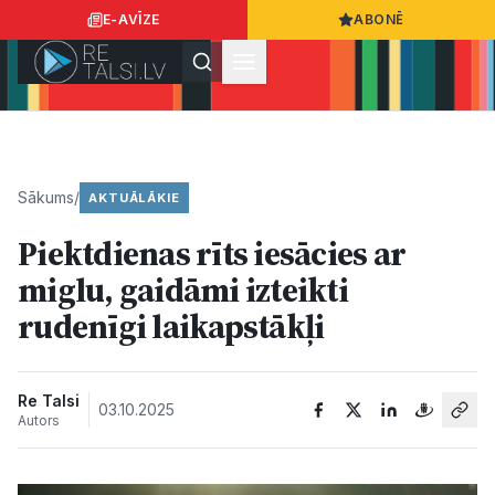
E-AVĪZE
ABONĒ
Ielogoties
Ziņo
App Store
Google Play
Sākums
/
AKTUĀLĀKIE
Piektdienas rīts iesācies ar
Ziņas
miglu, gaidāmi izteikti
rudenīgi laikapstākļi
Sabiedrība
Dzīvesstils
Re Talsi
03.10.2025
Autors
Sports