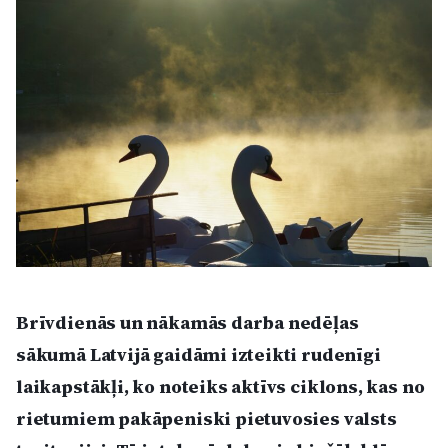
Kultūra
Bizness
Video
Vieta
Sludinājumi
Brīvdienās un nākamās darba nedēļas
sākumā Latvijā gaidāmi izteikti rudenīgi
Pasākumi
laikapstākļi, ko noteiks aktīvs ciklons, kas no
rietumiem pakāpeniski pietuvosies valsts
Reklāma