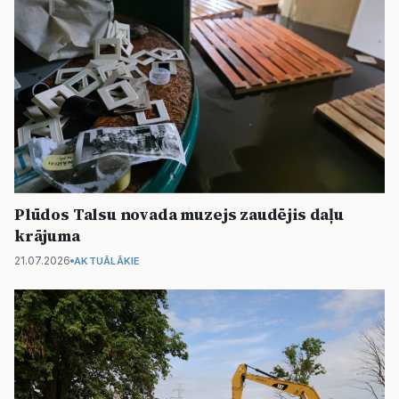
Plūdos Talsu novada muzejs zaudējis daļu
krājuma
21.07.2026
AKTUĀLĀKIE