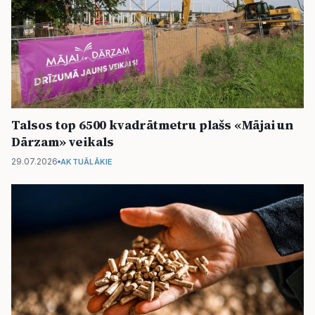
Talsos top 6500 kvadrātmetru plašs «Mājai un
Dārzam» veikals
29.07.2026
AKTUĀLĀKIE