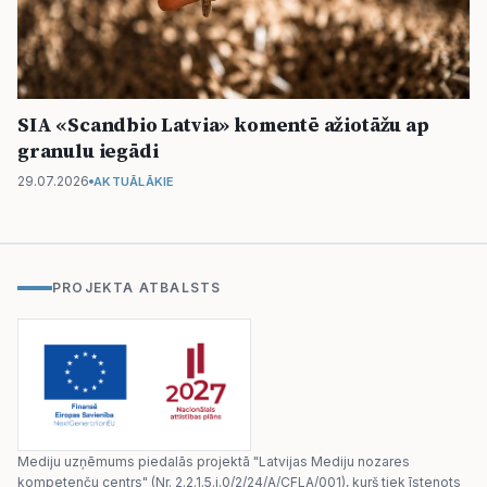
SIA «Scandbio Latvia» komentē ažiotāžu ap
granulu iegādi
29.07.2026
AKTUĀLĀKIE
PROJEKTA ATBALSTS
Mediju uzņēmums piedalās projektā "Latvijas Mediju nozares
kompetenču centrs" (Nr. 2.2.1.5.i.0/2/24/A/CFLA/001), kurš tiek īstenots