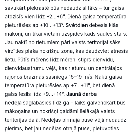
savukārt piekrastē būs nedaudz siltāks – tur gaiss
atdzisīs vien līdz +2…+6°. Dienā gaisa temperatūra
pieturēsies ap +10…+13°.
Svētdien
debesis klās
mākoņi, un tikai vietām uzspīdēs kāds saules stars.
Jau naktī no rietumiem pāri valsts teritorijai sāks
virzīties plaša nokrišņu zona, kas daudzviet atnesīs
lietu. Pūtīs mērens līdz mēreni stiprs dienvidu,
dienvidaustrumu vējš, kas rietumu un centrālajos
rajonos brāzmās sasniegs 15–19 m/s.
Naktī gaisa
temperatūra pieturēsies ap +7…+11°, bet dienā
gaiss iesils līdz +9…+14°.
Jaunā darba
nedēļa
saglabāsies līdzīga – laiks galvenokārt būs
mākoņains un nokrišņi gaidāmi lielākajā valsts
teritorijas daļā. Nedēļas pirmajā pusē vējš nedaudz
pierims, bet jau nedēļas otrajā puse, pietuvoties