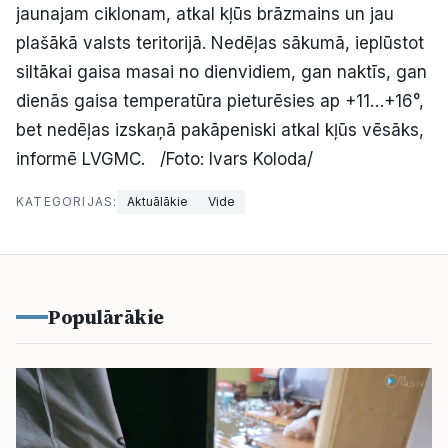
jaunajam ciklonam, atkal kļūs brāzmains un jau
plašākā valsts teritorijā. Nedēļas sākumā, ieplūstot
siltākai gaisa masai no dienvidiem, gan naktīs, gan
dienās gaisa temperatūra pieturēsies ap +11…+16°,
bet nedēļas izskaņā pakāpeniski atkal kļūs vēsāks,
informē LVGMC. /Foto: Ivars Koloda/
KATEGORIJAS:
Aktuālākie
Vide
Populārākie