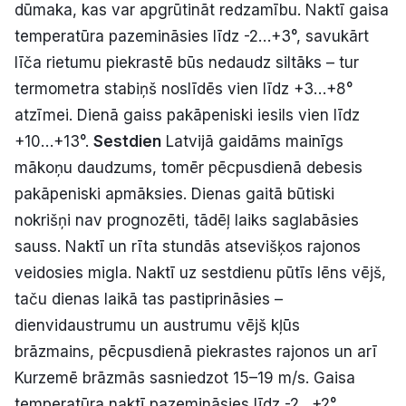
dūmaka, kas var apgrūtināt redzamību. Naktī gaisa
temperatūra pazemināsies līdz -2…+3°, savukārt
līča rietumu piekrastē būs nedaudz siltāks – tur
termometra stabiņš noslīdēs vien līdz +3…+8°
atzīmei. Dienā gaiss pakāpeniski iesils vien līdz
+10…+13°.
Sestdien
Latvijā gaidāms mainīgs
mākoņu daudzums, tomēr pēcpusdienā debesis
pakāpeniski apmāksies. Dienas gaitā būtiski
nokrišņi nav prognozēti, tādēļ laiks saglabāsies
sauss. Naktī un rīta stundās atsevišķos rajonos
veidosies migla. Naktī uz sestdienu pūtīs lēns vējš,
taču dienas laikā tas pastiprināsies –
dienvidaustrumu un austrumu vējš kļūs
brāzmains, pēcpusdienā piekrastes rajonos un arī
Kurzemē brāzmās sasniedzot 15–19 m/s. Gaisa
temperatūra naktī pazemināsies līdz -2…+2°,