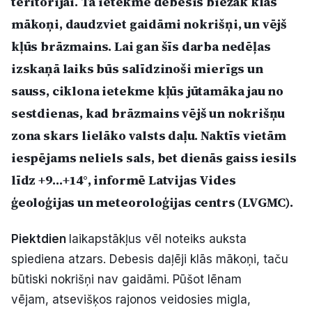
teritorijai. Tā ietekmē debesis biežāk klās
Politiskā reklāma
mākoņi, daudzviet gaidāmi nokrišņi, un vējš
kļūs brāzmains. Lai gan šīs darba nedēļas
Par mums
izskaņā laiks būs salīdzinoši mierīgs un
Kontakti
sauss, ciklona ietekme kļūs jūtamāka jau no
sestdienas, kad brāzmains vējš un nokrišņu
Ziņo redakcijai
zona skars lielāko valsts daļu. Naktīs vietām
iespējams neliels sals, bet dienās gaiss iesils
līdz +9…+14°, informē Latvijas Vides
Facebook
Instagram
YouTube
ģeoloģijas un meteoroloģijas centrs (LVGMC).
E-avīze
Abonē
Piektdien
laikapstākļus vēl noteiks auksta
spiediena atzars. Debesis daļēji klās mākoņi, taču
būtiski nokrišņi nav gaidāmi. Pūšot lēnam
vējam, atsevišķos rajonos veidosies migla,