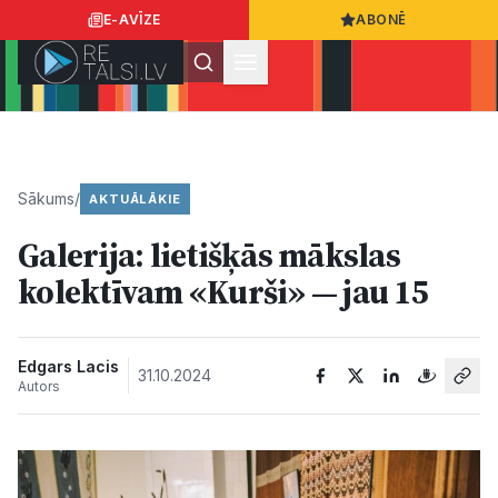
E-AVĪZE
ABONĒ
Ielogoties
Ziņo
App Store
Google Play
Sākums
/
AKTUĀLĀKIE
Galerija: lietišķās mākslas
Ziņas
kolektīvam «Kurši» — jau 15
Sabiedrība
Edgars Lacis
31.10.2024
Autors
Dzīvesstils
Sports