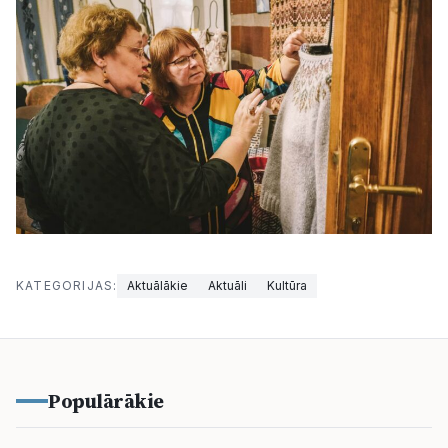
Kultūra
Bizness
Video
Vieta
KATEGORIJAS:
Aktuālākie
Aktuāli
Kultūra
Sludinājumi
Pasākumi
Populārākie
Reklāma