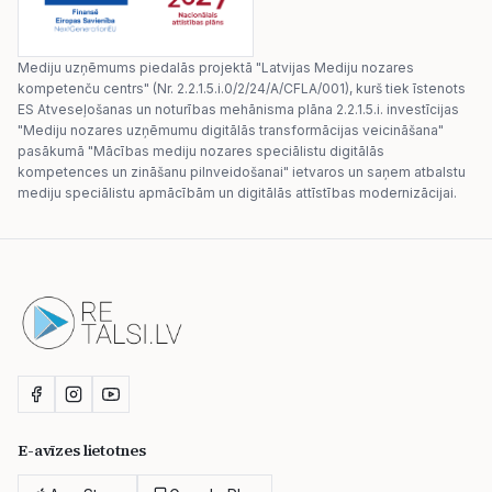
Mediju uzņēmums piedalās projektā "Latvijas Mediju nozares
kompetenču centrs" (Nr. 2.2.1.5.i.0/2/24/A/CFLA/001), kurš tiek īstenots
ES Atveseļošanas un noturības mehānisma plāna 2.2.1.5.i. investīcijas
"Mediju nozares uzņēmumu digitālās transformācijas veicināšana"
pasākumā "Mācības mediju nozares speciālistu digitālās
kompetences un zināšanu pilnveidošanai" ietvaros un saņem atbalstu
mediju speciālistu apmācībām un digitālās attīstības modernizācijai.
E-avīzes lietotnes