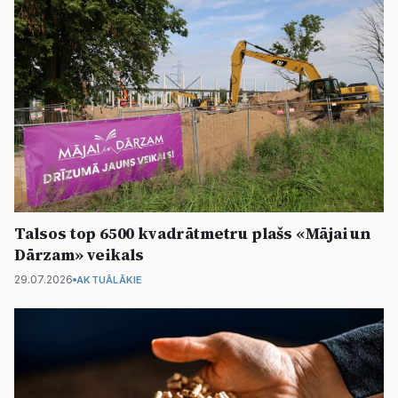
Talsos top 6500 kvadrātmetru plašs «Mājai un
Dārzam» veikals
29.07.2026
AKTUĀLĀKIE