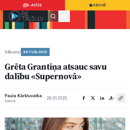
E-AVĪZE
ABONĒ
Ielogoties
Ziņo
App Store
Google Play
Sākums
/
AKTUĀLĀKIE
Grēta Grantiņa atsauc savu
Ziņas
dalību «Supernovā»
Sabiedrība
Paula Kārkluvalka
28.01.2025
Autors
Dzīvesstils
Sports