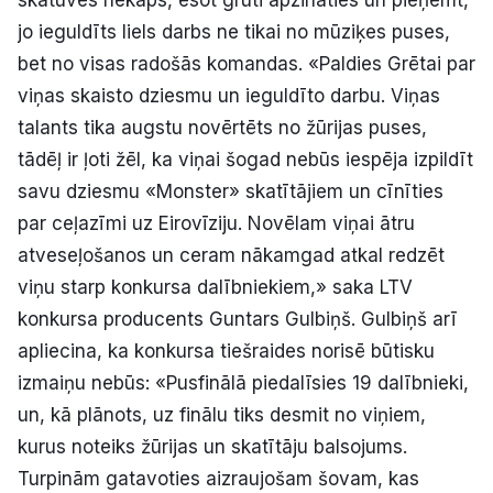
Politiskā reklāma
jo ieguldīts liels darbs ne tikai no mūziķes puses,
bet no visas radošās komandas. «Paldies Grētai par
Par mums
viņas skaisto dziesmu un ieguldīto darbu. Viņas
talants tika augstu novērtēts no žūrijas puses,
Kontakti
tādēļ ir ļoti žēl, ka viņai šogad nebūs iespēja izpildīt
savu dziesmu «Monster» skatītājiem un cīnīties
Ziņo redakcijai
par ceļazīmi uz Eirovīziju. Novēlam viņai ātru
atveseļošanos un ceram nākamgad atkal redzēt
Facebook
Instagram
YouTube
viņu starp konkursa dalībniekiem,» saka LTV
konkursa producents Guntars Gulbiņš. Gulbiņš arī
E-avīze
Abonē
apliecina, ka konkursa tiešraides norisē būtisku
izmaiņu nebūs: «Pusfinālā piedalīsies 19 dalībnieki,
un, kā plānots, uz finālu tiks desmit no viņiem,
kurus noteiks žūrijas un skatītāju balsojums.
Turpinām gatavoties aizraujošam šovam, kas