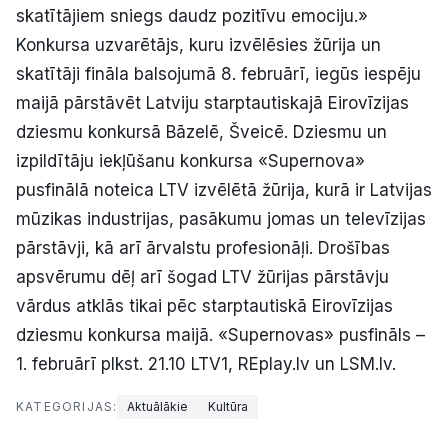
skatītājiem sniegs daudz pozitīvu emociju.»
Konkursa uzvarētājs, kuru izvēlēsies žūrija un
skatītāji fināla balsojumā 8. februārī, iegūs iespēju
maijā pārstāvēt Latviju starptautiskajā Eirovīzijas
dziesmu konkursā Bāzelē, Šveicē. Dziesmu un
izpildītāju iekļūšanu konkursa «Supernova»
pusfinālā noteica LTV izvēlētā žūrija, kurā ir Latvijas
mūzikas industrijas, pasākumu jomas un televīzijas
pārstāvji, kā arī ārvalstu profesionāļi. Drošības
apsvērumu dēļ arī šogad LTV žūrijas pārstāvju
vārdus atklās tikai pēc starptautiskā Eirovīzijas
dziesmu konkursa maijā. «Supernovas» pusfināls –
1. februārī plkst. 21.10 LTV1, REplay.lv un LSM.lv.
KATEGORIJAS:
Aktuālākie
Kultūra