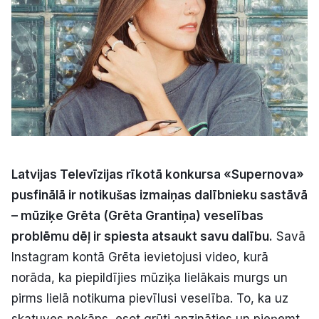
Kultūra
Bizness
Video
Vieta
Latvijas Televīzijas rīkotā konkursa «Supernova»
pusfinālā ir notikušas izmaiņas dalībnieku sastāvā
– mūziķe Grēta (Grēta Grantiņa) veselības
Sludinājumi
problēmu dēļ ir spiesta atsaukt savu dalību.
Savā
Instagram kontā Grēta ievietojusi video, kurā
Pasākumi
norāda, ka piepildījies mūziķa lielākais murgs un
pirms lielā notikuma pievīlusi veselība. To, ka uz
Reklāma
skatuves nekāps, esot grūti apzināties un pieņemt,