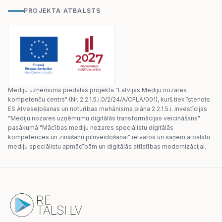
PROJEKTA ATBALSTS
Mediju uzņēmums piedalās projektā "Latvijas Mediju nozares
kompetenču centrs" (Nr. 2.2.1.5.i.0/2/24/A/CFLA/001), kurš tiek īstenots
ES Atveseļošanas un noturības mehānisma plāna 2.2.1.5.i. investīcijas
"Mediju nozares uzņēmumu digitālās transformācijas veicināšana"
pasākumā "Mācības mediju nozares speciālistu digitālās
kompetences un zināšanu pilnveidošanai" ietvaros un saņem atbalstu
mediju speciālistu apmācībām un digitālās attīstības modernizācijai.