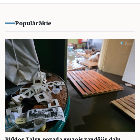
Populārākie
Plūdos Talsu novada muzejs zaudējis daļu