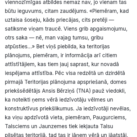
viennozīmīgas atbildes nemaz nav, jo vienam tas
būtu ieguvums, citam zaudējums. «Piemēram, kad
uztaisa šoseju, kāds priecājas, cits pretēji —
satiksme viņam traucē. Viens grib apgaismojumu,
otrs saka — nē, man vajag tumsu, gribu
atpūsties…» Bet viņš piebilda, ka teritorijas
plānojums, piemēram, ir informācija arī citiem
attīstītājiem, kas tiem ļauj saprast, kur novadā
iespējama attīstība. Pēc visa redzētā un dzirdētā
pirmajā Teritorijas plānojuma apspriešanā, domes
priekšsēdētājs Ansis Bērziņš (TNA) pauž viedokli,
ka noteikti ņems vērā iedzīvotāju vēlmes un
konstruktīvus priekšlikumus. Ja iedzīvotāji nevēlas,
ka viņu apdzīvotā vieta, piemēram, Paugurciems,
Talsciems un Jaunzemes tiek iekļauta Talsu
pilsētas teritorijā, tad tas ir jāņem vērā un jāatstāj,