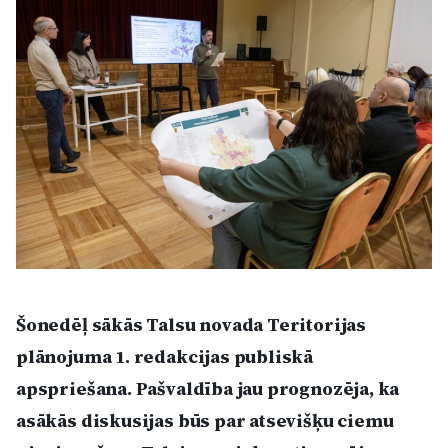
Kultūra
Bizness
Video
Vieta
Sludinājumi
Šonedēļ sākās Talsu novada Teritorijas
plānojuma 1. redakcijas publiskā
Pasākumi
apspriešana. Pašvaldība jau prognozēja, ka
asākās diskusijas būs par atsevišķu ciemu
Reklāma