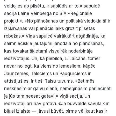
veidojies ap pilsētu, ir saplūdis ar to,» sapulcē
sacīja Laine Veinberga no SIA «Reģionālie
projekti». «No plānošanas un politiskā viedokļa šī ir
izšķiršanās vai pienācis laiks grozīt pilsētas
robežas.» Viņa sapulcē vairākkārt atgādināja, ka
saimnieciskie jautājumi jānodala no plānošanas,
kas tovakar šķietami visvairāk nodarbināja
iedzīvotājus. Un, kā piebilda, L. Laicāns, tomēr
nevar noliegt, ka viens no iemesliem, kāpēc
Jaunzemes, Talsciems un Paugurciems ir
attīstījušies, ir tieši Talsu tuvums. «Bet mēs
neskriesim ar galvu sienā, nemēģināsim pārliecināt,
ja jūs tam neesat gatavi,» viņš sacīja. Un
iedzīvotāji arī nav gatavi. «Ja būvvalde savulaik ir
bijusi izlaista — ļāvusi būvēt, pirms vēl kaut kas ir