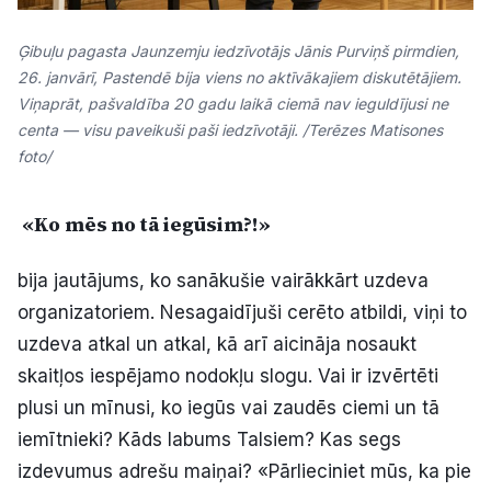
Ģibuļu pagasta Jaunzemju iedzīvotājs Jānis Purviņš pirmdien,
26. janvārī, Pastendē bija viens no aktīvākajiem diskutētājiem.
Viņaprāt, pašvaldība 20 gadu laikā ciemā nav ieguldījusi ne
centa — visu paveikuši paši iedzīvotāji. /Terēzes Matisones
foto/
«Ko mēs no tā iegūsim?!»
bija jautājums, ko sanākušie vairākkārt uzdeva
organizatoriem. Nesagaidījuši cerēto atbildi, viņi to
uzdeva atkal un atkal, kā arī aicināja nosaukt
skaitļos iespējamo nodokļu slogu. Vai ir izvērtēti
plusi un mīnusi, ko iegūs vai zaudēs ciemi un tā
iemītnieki? Kāds labums Talsiem? Kas segs
izdevumus adrešu maiņai? «Pārlieciniet mūs, ka pie