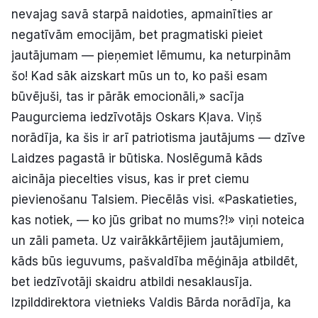
nevajag savā starpā naidoties, apmainīties ar
negatīvām emocijām, bet pragmatiski pieiet
jautājumam — pieņemiet lēmumu, ka neturpinām
šo! Kad sāk aizskart mūs un to, ko paši esam
būvējuši, tas ir pārāk emocionāli,» sacīja
Paugurciema iedzīvotājs Oskars Kļava. Viņš
norādīja, ka šis ir arī patriotisma jautājums — dzīve
Laidzes pagastā ir būtiska. Noslēgumā kāds
aicināja piecelties visus, kas ir pret ciemu
pievienošanu Talsiem. Piecēlās visi. «Paskatieties,
kas notiek, — ko jūs gribat no mums?!» viņi noteica
un zāli pameta. Uz vairākkārtējiem jautājumiem,
kāds būs ieguvums, pašvaldība mēģināja atbildēt,
bet iedzīvotāji skaidru atbildi nesaklausīja.
Izpilddirektora vietnieks Valdis Bārda norādīja, ka