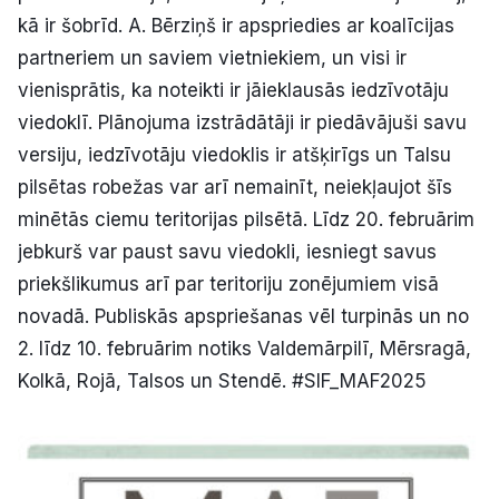
kā ir šobrīd. A. Bērziņš ir apspriedies ar koalīcijas
partneriem un saviem vietniekiem, un visi ir
vienisprātis, ka noteikti ir jāieklausās iedzīvotāju
viedoklī. Plānojuma izstrādātāji ir piedāvājuši savu
versiju, iedzīvotāju viedoklis ir atšķirīgs un Talsu
pilsētas robežas var arī nemainīt, neiekļaujot šīs
minētās ciemu teritorijas pilsētā. Līdz 20. februārim
jebkurš var paust savu viedokli, iesniegt savus
priekšlikumus arī par teritoriju zonējumiem visā
novadā. Publiskās apspriešanas vēl turpinās un no
2. līdz 10. februārim notiks Valdemārpilī, Mērsragā,
Kolkā, Rojā, Talsos un Stendē. #SIF_MAF2025