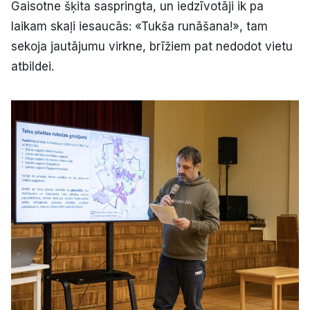
Gaisotne šķita saspringta, un iedzīvotāji ik pa
laikam skaļi iesaucās: «Tukša runāšana!», tam
sekoja jautājumu virkne, brīžiem pat nedodot vietu
atbildei.