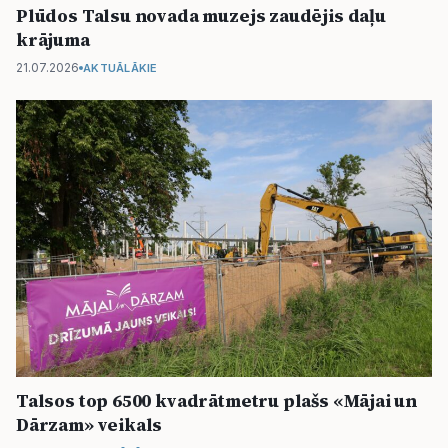
Plūdos Talsu novada muzejs zaudējis daļu
krājuma
21.07.2026
AKTUĀLĀKIE
Talsos top 6500 kvadrātmetru plašs «Mājai un
Dārzam» veikals