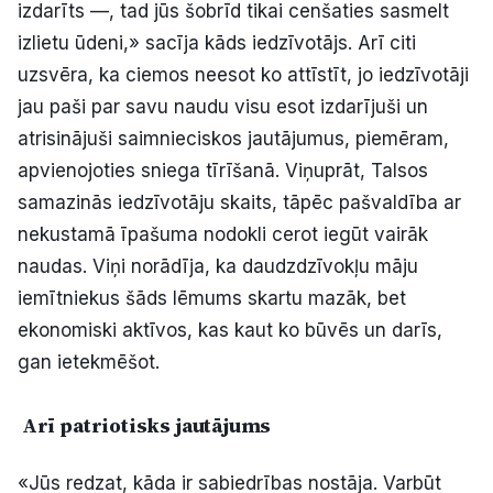
izdarīts —, tad jūs šobrīd tikai cenšaties sasmelt
izlietu ūdeni,» sacīja kāds iedzīvotājs. Arī citi
uzsvēra, ka ciemos neesot ko attīstīt, jo iedzīvotāji
jau paši par savu naudu visu esot izdarījuši un
atrisinājuši saimnieciskos jautājumus, piemēram,
apvienojoties sniega tīrīšanā. Viņuprāt, Talsos
samazinās iedzīvotāju skaits, tāpēc pašvaldība ar
nekustamā īpašuma nodokli cerot iegūt vairāk
naudas. Viņi norādīja, ka daudzdzīvokļu māju
iemītniekus šāds lēmums skartu mazāk, bet
ekonomiski aktīvos, kas kaut ko būvēs un darīs,
gan ietekmēšot.
Arī patriotisks jautājums
«Jūs redzat, kāda ir sabiedrības nostāja. Varbūt