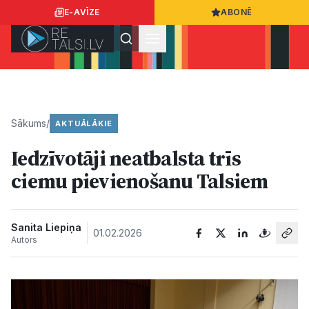
E-AVĪZE
ABONĒ
Ielogoties
Ziņo
App Store
Google Play
Sākums
/
AKTUĀLĀKIE
Iedzīvotāji neatbalsta trīs
Ziņas
ciemu pievienošanu Talsiem
Sabiedrība
Sanita Liepiņa
01.02.2026
Autors
Dzīvesstils
Sports