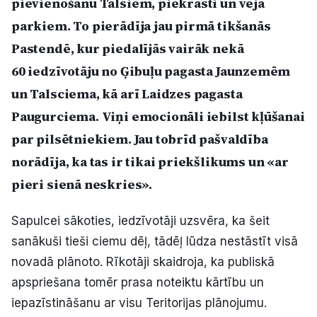
pievienošanu Talsiem, piekrasti un vēja
Politiskā reklāma
parkiem. To pierādīja jau pirmā tikšanās
Pastendē, kur piedalījās vairāk nekā
Par mums
60 iedzīvotāju no Ģibuļu pagasta Jaunzemēm
Kontakti
un Talsciema, kā arī Laidzes pagasta
Paugurciema. Viņi emocionāli iebilst kļūšanai
Ziņo redakcijai
par pilsētniekiem. Jau tobrīd pašvaldība
norādīja, ka tas ir tikai priekšlikums un «ar
Facebook
Instagram
YouTube
pieri sienā neskries».
Sapulcei sākoties, iedzīvotāji uzsvēra, ka šeit
E-avīze
Abonē
sanākuši tieši ciemu dēļ, tādēļ lūdza nestāstīt visā
novadā plānoto. Rīkotāji skaidroja, ka publiskā
apspriešana tomēr prasa noteiktu kārtību un
iepazīstināšanu ar visu Teritorijas plānojumu.