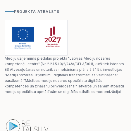
PROJEKTA ATBALSTS
Mediju uzņēmums piedalās projektā "Latvijas Mediju nozares
kompetenču centrs" (Nr. 2.2.1.5.i.0/2/24/A/CFLA/001), kurš tiek īstenots
ES Atveseļošanas un noturības mehānisma plāna 2.2.1.5.i. investīcijas
"Mediju nozares uzņēmumu digitālās transformācijas veicināšana"
pasākumā "Mācības mediju nozares speciālistu digitālās
kompetences un zināšanu pilnveidošanai" ietvaros un saņem atbalstu
mediju speciālistu apmācībām un digitālās attīstības modernizācijai.