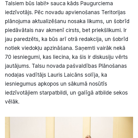
Talsiem būs labi!» sauca kāds Paugurciema
iedzīvotājs. Pēc novadu apvienošanas Teritorijas
plānojuma aktualizēšanu nosaka likums, un šobrīd
piedāvātais nav akmenī cirsts, bet priekšlikumi. Ir
jau paredzēts, ka būs arī otrā redakcija, un šobrīd
notiek viedokļu apzināšana. Saņemti vairāk nekā
70 iesniegumi, kas liecina, ka šis ir diskusiju vērts
jautājums. Talsu novada pašvaldības Plānošanas
nodaļas vadītājs Lauris Laicāns solīja, ka
iesniegumus apkopos un sākumā nosūtīs
iedzīvotājiem starpatbildi, un galīgā atbilde sekos
vēlāk.