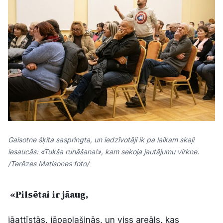
Gaisotne šķita saspringta, un iedzīvotāji ik pa laikam skaļi
iesaucās: «Tukša runāšana!», kam sekoja jautājumu virkne.
/Terēzes Matisones foto/
«Pilsētai ir jāaug,
jāattīstās, jāpaplašinās, un viss areāls, kas