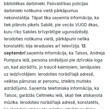
bibliotēkas darbinieki. Pašvaldības policijas
Politiskā reklāma
darbinieki notikuma vietā pārkāpumus
nekonstatēja. Tāpat tika saņemta informācija, ka
Par mums
tiek plānots pikets Sabilē, pie vecās VUGD ēkas,
Kontakti
kuru rīko Sabiles brīvprātīgie ugunsdzēsēji.
Ierodoties notikuma vietā, pārkāpumi netika
Ziņo redakcijai
konstatēti; bija ieradusies arī televīzija.
13.
septembrī
saņemta informācija, ka Talsos, Andreja
Pumpura ielā, persona smēķējusi pie dzīvokļa loga
Facebook
Instagram
YouTube
un, kad aizrādīts, jo traucē kaimiņiem, lamājusies
uz iedzīvotājiem. Ierodoties norādītajā adresē,
E-avīze
Abonē
veiktas pārrunas ar personu, izteikts mutisks
aizrādījums. Saņemta telefoniska informācija, ka
Talsos, garāžās Celtnieku ielā, skaļi tiek atskaņota
mūzika. Ierodoties norādītajā adresē, konstatēts,