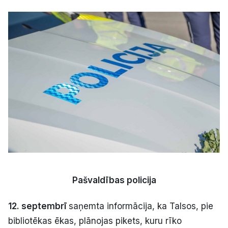
Kultūra
Bizness
Video
Vieta
Sludinājumi
Pašvaldības policija
Pasākumi
12. septembrī
saņemta informācija, ka Talsos, pie
Reklāma
bibliotēkas ēkas, plānojas pikets, kuru rīko