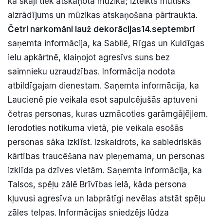
ka skaļi tiek atskaņota mūzika; izteikts mutisks
aizrādījums un mūzikas atskaņošana pārtraukta.
Četri narkomāni lauž dekorācijas
14.septembrī
saņemta informācija, ka Sabilē, Rīgas un Kuldīgas
ielu apkārtnē, klaiņojot agresīvs suns bez
saimnieku uzraudzības. Informācija nodota
atbildīgajam dienestam. Saņemta informācija, ka
Laucienē pie veikala esot sapulcējušās aptuveni
četras personas, kuras uzmācoties garāmgājējiem.
Ierodoties notikuma vietā, pie veikala esošās
personas sāka izklīst. Izskaidrots, ka sabiedriskās
kārtības traucēšana nav pieņemama, un personas
izklīda pa dzīves vietām. Saņemta informācija, ka
Talsos, spēļu zālē Brīvības ielā, kāda persona
kļuvusi agresīva un labprātīgi nevēlas atstāt spēļu
zāles telpas. Informācijas sniedzējs lūdza