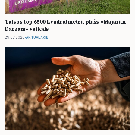
Talsos top 6500 kvadrātmetru plašs «Mājai un
Dārzam» veikals
29.07.2026
AKTUĀLĀKIE