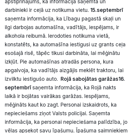
apstiprinājums, ka informācija saņemta un
darbinieki ir ceļā uz notikuma vietu.
15.septembrī
saņemta informācija, ka Lībagu pagastā skaļi un
ilgi darbojas automašīna, vadītājs, iespējams, ir
alkohola reibumā. Ierodoties notikuma vietā,
konstatēts, ka automašīna iestigusi uz grants ceļa
esošajā risē, tāpēc tikusi darbināta, lai mēģinātu
izkļūt. Pie automašīnas atradās persona, kura
apgalvoja, ka vadītājs aizgājis meklēt traktoru, lai
izvilktu iestigušo auto.
Rojā sabojātas garāžas
16.
septembrī
saņemta informācija, ka Rojā nakts
laikā ir bojātas vairākas garāžas. Iespējams,
mēģināts kaut ko zagt. Personai izskaidrots, ka
nepieciešams ziņot Valsts policijai. Saņemta
informācija, ka personai nepieciešama palīdzība, jo
vēlas apsekot savu īpašumu. Īpašuma saimniekiem