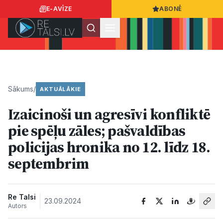
E-AVĪZE
ABONĒ
Ielogoties
Ziņo
App Store
Google Play
Sākums
/
AKTUĀLĀKIE
Izaicinoši un agresīvi konfliktē
Ziņas
pie spēļu zāles; pašvaldības
policijas hronika no 12. līdz 18.
Sabiedrība
septembrim
Dzīvesstils
Re Talsi
23.09.2024
Autors
Sports