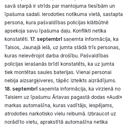
savā starpā ir strīds par mantojuma tiesībām un
īpašuma sadali. Ierodoties notikuma vietā, sastapta
persona, kura pašvaldības policijas klātbūtnē
apsekoja savu īpašuma daļu. Konflikti netika
konstatēti.
17. septembrī
saņemta informācija, ka
Talsos, Jaunajā ielā, uz jumta stādā trīs personas,
kuras neievērojot darba drošību. Pašvaldības
policijas ierašanās brīdī konstatēts, ka uz jumta
tiek montētas saules baterijas. Vienai personai
nebija aizsargķiveres, tāpēc izteikts aizrādījums.
18. septembrī
saņemta informācija, ka virzienā no
Talsiem uz īpašumu Ārlavas pagastā dodas «Audi»
markas automašīna, kuras vadītājs, iespējams,
atrodoties narkotisko vielu reibumā. Izbraucot uz
norādīto vietu, aprakstītā automašīna netika