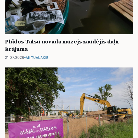
Plūdos Talsu novada muzejs zaudējis daļu
krājuma
21.07.2026
AKTUĀLĀKIE