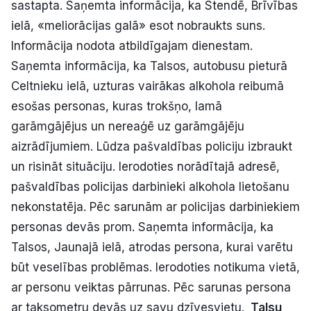
sastapta. Saņemta informācija, ka Stendē, Brīvības
ielā, «meliorācijas galā» esot nobraukts suns.
Informācija nodota atbildīgajam dienestam.
Saņemta informācija, ka Talsos, autobusu pieturā
Celtnieku ielā, uzturas vairākas alkohola reibumā
esošas personas, kuras trokšņo, lamā
garāmgājējus un nereaģē uz garāmgājēju
aizrādījumiem. Lūdza pašvaldības policiju izbraukt
un risināt situāciju. Ierodoties norādītajā adresē,
pašvaldības policijas darbinieki alkohola lietošanu
nekonstatēja. Pēc sarunām ar policijas darbiniekiem
personas devās prom. Saņemta informācija, ka
Talsos, Jaunajā ielā, atrodas persona, kurai varētu
būt veselības problēmas. Ierodoties notikuma vietā,
ar personu veiktas pārrunas. Pēc sarunas persona
ar taksometru devās uz savu dzīvesvietu.
Talsu