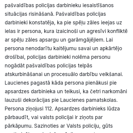
pašvaldības policijas darbinieku iesaistīšanos
situācijas risināšanā. Pašvaldības policijas
darbinieki konstatēja, ka pie spēļu zāles ieejas uz
ielas ir persona, kura izaicinoši un agresīvi konfliktē
ar spēļu zāles apsargu un garāmgājējiem. Lai
persona nenodarītu kaitējumu savai un apkārtējo
drošībai, policijas darbinieki nolēma personu
nogādāt pašvaldības policijas telpās
atskurbināšanai un procesuālo darbību veikšanai.
Laucienes pagastā kāda persona pienākusi pie
apsardzes darbinieka un teikusi, ka četri narkomāni
lauzuši dekorācijas pie Laucienes pamatskolas.
Persona ziņojusi 112. Apsardzes darbinieks lūdza
pārbaudīt, vai valsts policijai ir ziņots par
pārkāpumu. Sazinoties ar Valsts policiju, gūts