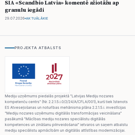
SIA «Scandbio Latvia» komentē ažiotāžu ap
granulu iegādi
29.07.2026
AKTUĀLĀKIE
PROJEKTA ATBALSTS
Mediju uzņēmums piedalās projektā "Latvijas Mediju nozares
kompetenču centrs" (Nr. 2.2.1.5.i.0/2/24/A/CFLA/001), kurš tiek īstenots
ES Atveseļošanas un noturības mehānisma plāna 2.2.1.5.i. investīcijas
"Mediju nozares uzņēmumu digitālās transformācijas veicināšana"
pasākumā "Mācības mediju nozares speciālistu digitālās
kompetences un zināšanu pilnveidošanai" ietvaros un saņem atbalstu
mediju speciālistu apmācībām un digitālās attīstības modernizācijai.