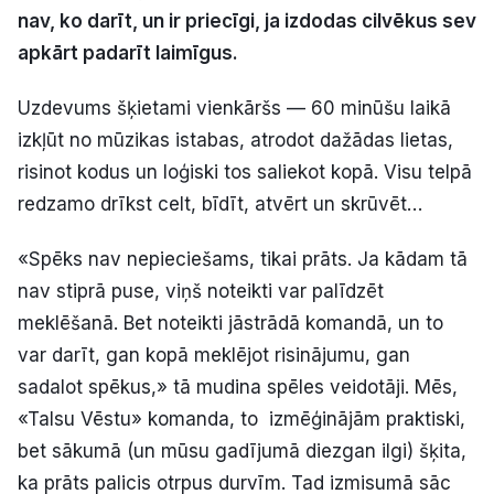
nav, ko darīt, un ir priecīgi, ja izdodas cilvēkus sev
Politiskā reklāma
apkārt padarīt laimīgus.
Par mums
Uzdevums šķietami vienkāršs — 60 minūšu laikā
Kontakti
izkļūt no mūzikas istabas, atrodot dažādas lietas,
risinot kodus un loģiski tos saliekot kopā. Visu telpā
Ziņo redakcijai
redzamo drīkst celt, bīdīt, atvērt un skrūvēt…
«Spēks nav nepieciešams, tikai prāts. Ja kādam tā
Facebook
Instagram
YouTube
nav stiprā puse, viņš noteikti var palīdzēt
meklēšanā. Bet noteikti jāstrādā komandā, un to
E-avīze
Abonē
var darīt, gan kopā meklējot risinājumu, gan
sadalot spēkus,» tā mudina spēles veidotāji. Mēs,
«Talsu Vēstu» komanda, to izmēģinājām praktiski,
bet sākumā (un mūsu gadījumā diezgan ilgi) šķita,
ka prāts palicis otrpus durvīm. Tad izmisumā sāc