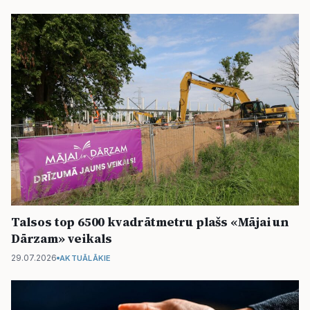
Talsos top 6500 kvadrātmetru plašs «Mājai un
Dārzam» veikals
29.07.2026
AKTUĀLĀKIE