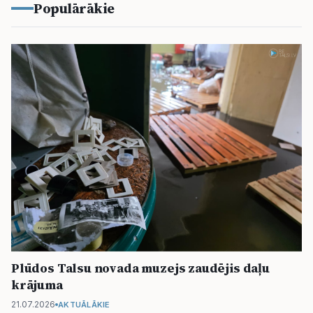
Populārākie
Plūdos Talsu novada muzejs zaudējis daļu
krājuma
21.07.2026
AKTUĀLĀKIE