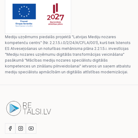
Mediju uzņēmums piedalās projektā "Latvijas Mediju nozares
kompetenču centrs" (Nr. 2.2.1.5.i.0/2/24/A/CFLA/001), kurš tiek īstenots
ES Atveseļošanas un noturības mehānisma plāna 2.2.1.5.i. investīcijas
"Mediju nozares uzņēmumu digitālās transformācijas veicināšana"
pasākumā "Mācības mediju nozares speciālistu digitālās
kompetences un zināšanu pilnveidošanai" ietvaros un saņem atbalstu
mediju speciālistu apmācībām un digitālās attīstības modernizācijai.