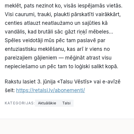
meklēt, pats nezinot ko, visās iespējamās vietās.
Visi caurumi, trauki, plaukti pārskatīti vairākkārt,
centies atlauzt neatlaužamo un sajūties kā
vandālis, kad brutāli sāc gāzt riņķī mēbeles…
Spēles veidotāji mūs pēc tam paslavē par
entuziastisku meklēšanu, kas arī ir viens no
pareizajiem gājieniem — mēģināt atrast visu
nepieciešamo un pēc tam to loģiski salikt kopā.
Rakstu lasiet 3. jūnija «Talsu Vēstīs» vai e-avīzē
šeit:
https://retalsi.lv/abonementi/
KATEGORIJAS:
Aktuālākie
Talsi