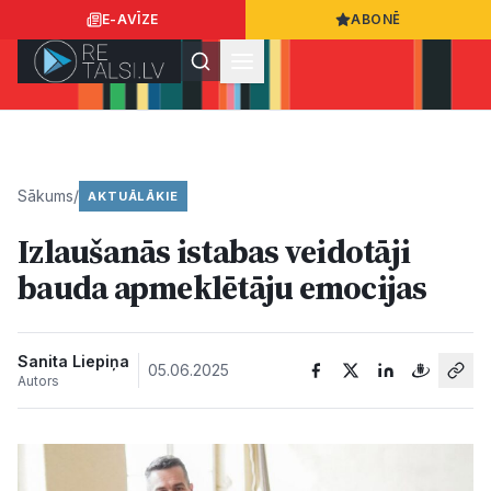
E-AVĪZE
ABONĒ
Ielogoties
Ziņo
App Store
Google Play
Sākums
/
AKTUĀLĀKIE
Izlaušanās istabas veidotāji
Ziņas
bauda apmeklētāju emocijas
Sabiedrība
Sanita Liepiņa
05.06.2025
Autors
Dzīvesstils
Sports