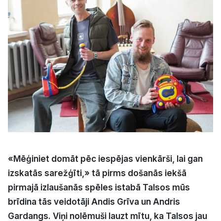
Kultūra
Bizness
Video
Vieta
Sludinājumi
«Mēģiniet domāt pēc iespējas vienkārši, lai gan
izskatās sarežģīti,» tā pirms došanās iekšā
Pasākumi
pirmajā izlaušanās spēles istabā Talsos mūs
brīdina tās veidotāji Andis Grīva un Andris
Reklāma
Gardangs. Viņi nolēmuši lauzt mītu, ka Talsos jau