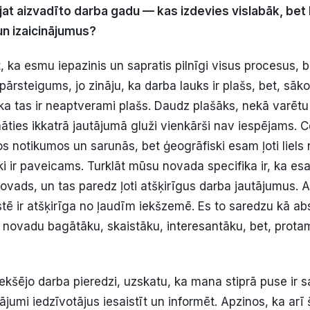
at aizvadīto darba gadu — kas izdevies vislabāk, bet
 un izaicinājumus?
, ka esmu iepazinis un sapratis pilnīgi visus procesus, 
 pārsteigums, jo zināju, ka darba lauks ir plašs, bet, sāko
ka tas ir neaptverami plašs. Daudz plašāks, nekā varētu 
ļināties ikkatrā jautājumā gluži vienkārši nav iespējams. 
s notikumos un sarunās, bet ģeogrāfiski esam ļoti liels
ki ir paveicams. Turklāt mūsu novada specifika ir, ka es
vads, un tas paredz ļoti atšķirīgus darba jautājumus. A
tē ir atšķirīga no ļaudīm iekšzemē. Es to saredzu kā abs
novadu bagātāku, skaistāku, interesantāku, bet, protam
ekšējo darba pieredzi, uzskatu, ka mana stiprā puse ir s
jumi iedzīvotājus iesaistīt un informēt. Apzinos, ka arī