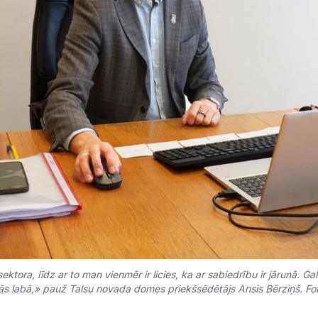
ktora, līdz ar to man vienmēr ir licies, ka ar sabiedrību ir jārunā. Gal
ās labā,» pauž Talsu novada domes priekšsēdētājs Ansis Bērziņš. Fo