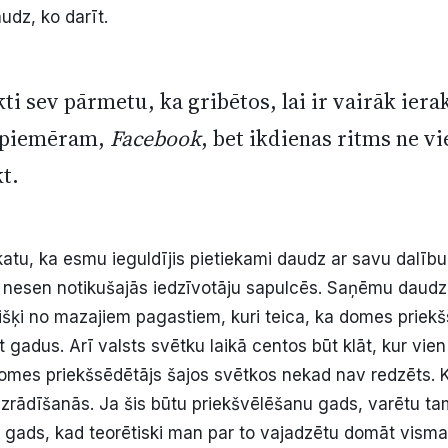
audz, ko darīt.
i sev pārmetu, ka gribētos, lai ir vairāk iera
, piemēram,
Facebook
, bet ikdienas ritms ne v
t.
skatu, ka esmu ieguldījis pietiekami daudz ar savu dalī
rī nesen notikušajās iedzīvotāju sapulcēs. Saņēmu daudz
višķi no mazajiem pagastiem, kuri teica, ka domes priek
 gadus. Arī valsts svētku laikā centos būt klāt, kur vien
omes priekšsēdētājs šajos svētkos nekad nav redzēts. 
 izrādīšanās. Ja šis būtu priekšvēlēšanu gads, varētu tam
 gads, kad teorētiski man par to vajadzētu domāt visma