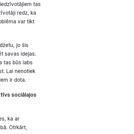
 iedzīvotājiem tas
īvotāji redz, ka
oblēma var tikt
žetu, jo šis
zēt savas idejas.
a tas būs labs
t. Lai nenotiek
iem ir dota.
tīvs sociālajos
es, ka ar
bā. Otrkārt,