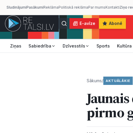
Sludinājumi
Pasākumi
Reklāma
Politiskā reklāma
Par mums
Kontakti
Ziņo re
E-avīze
Abonē
Ziņas
Sabiedrība
Dzīvesstils
Sports
Kultūra
Sākums
/
AKTUĀLĀKIE
Jaunais
pirmo 