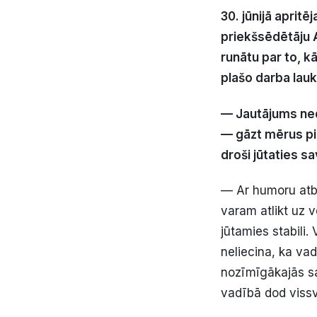
30. jūnijā aprit
priekšsēdētāju A
runātu par to, kā
plašo darba lauk
— Jautājums neda
— gāzt mērus pir
droši jūtaties s
— Ar humoru atbi
varam atlikt uz vē
jūtamies stabili
neliecina, ka v
nozīmīgākajās sa
vadībā dod vissv