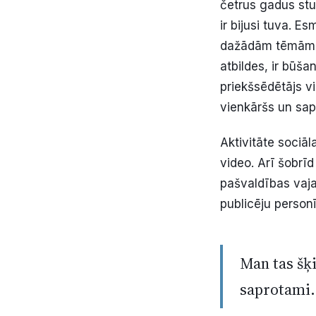
četrus gadus stu
ir bijusi tuva. Es
dažādām tēmām. T
atbildes, ir būš
priekšsēdētājs vi
vienkāršs un sap
Aktivitāte sociāl
video. Arī šobrīd
pašvaldības vaja
publicēju personī
Man tas šķi
saprotami.