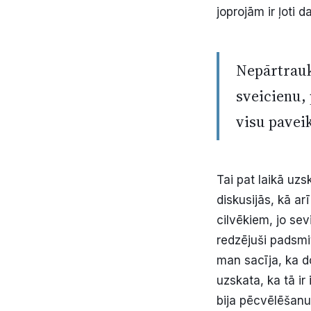
joprojām ir ļoti d
Nepārtraukt
sveicienu
visu paveik
Tai pat laikā uz
diskusijās, kā a
cilvēkiem, jo se
redzējuši padsmit
man sacīja, ka d
uzskata, ka tā ir
bija pēcvēlēšanu