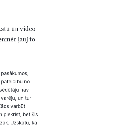
kstu un video
ienmēr ļauj to
bu pasākumos,
 pateicību no
šsēdētāju nav
 varēju, un tur
Kāds varbūt
 piekrist, bet šis
zāk. Uzskatu, ka