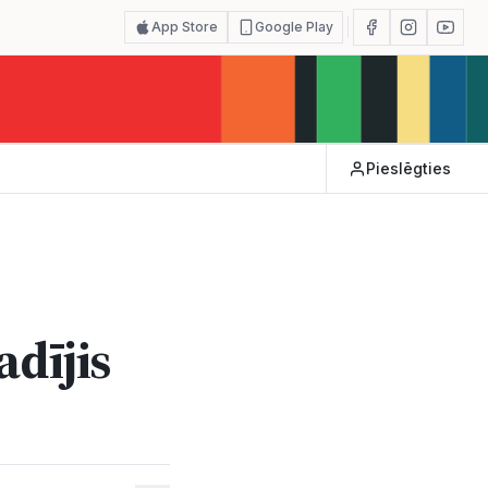
App Store
Google Play
Pieslēgties
dījis