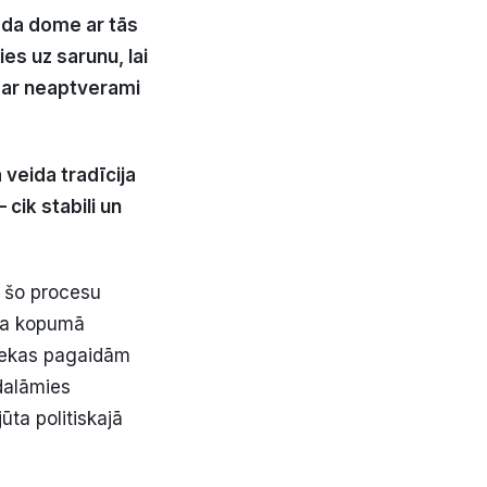
vada dome ar tās
es uz sarunu, lai
, par neaptverami
veida tradīcija
cik stabili un
i šo procesu
 ka kopumā
 Nekas pagaidām
dalāmies
ta politiskajā