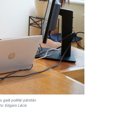
u galā politiķi pārstāv
to: Edgars Lācis