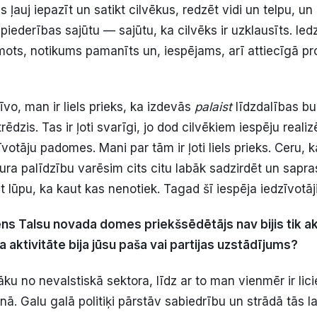
 ļauj iepazīt un satikt cilvēkus, redzēt vidi un telpu, un
piederības sajūtu — sajūtu, ka cilvēks ir uzklausīts. Iedz
mots, notikums pamanīts un, iespējams, arī attiecīgā pr
īvo, man ir liels prieks, ka izdevās
palaist
līdzdalības bud
rēdzis. Tas ir ļoti svarīgi, jo dod cilvēkiem iespēju reali
votāju padomes. Mani par tām ir ļoti liels prieks. Ceru, k
ura palīdzību varēsim cits citu labāk sadzirdēt un sapras
 lūpu, ka kaut kas nenotiek. Tagad šī iespēja iedzīvotāj
ns Talsu novada domes priekšsēdētājs nav bijis tik ak
a aktivitāte bija jūsu paša vai partijas uzstādījums?
ku no nevalstiskā sektora, līdz ar to man vienmēr ir lici
unā. Galu galā politiķi pārstāv sabiedrību un strādā tās la