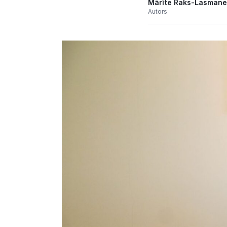
Mārīte Raks-Lasmane
Autors