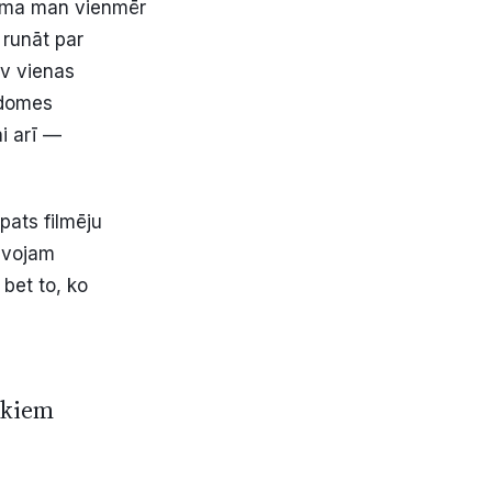
 tēma man vienmēr
i runāt par
av vienas
 domes
ai arī —
pats filmēju
tavojam
bet to, ko
vēkiem