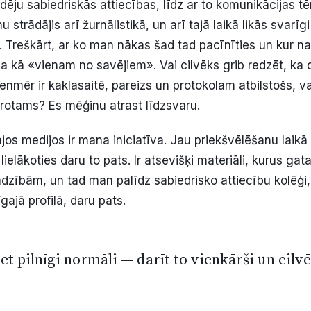
dēju sabiedriskās attiecības, līdz ar to komunikācijas
mu strādājis arī žurnālistikā, un arī tajā laikā likās svarīg
reškārt, ar ko man nākas šad tad pacīnīties un kur n
ana kā «vienam no savējiem». Vai cilvēks grib redzēt, ka
enmēr ir kaklasaitē, pareizs un protokolam atbilstošs, v
rotams? Es mēģinu atrast līdzsvaru.
ajos medijos ir mana iniciatīva. Jau priekšvēlēšanu laikā 
 lielākoties daru to pats. Ir atsevišķi materiāli, kurus ga
dzībām, un tad man palīdz sabiedrisko attiecību kolēģi, 
gajā profilā, daru pats.
et pilnīgi normāli — darīt to vienkārši un cil