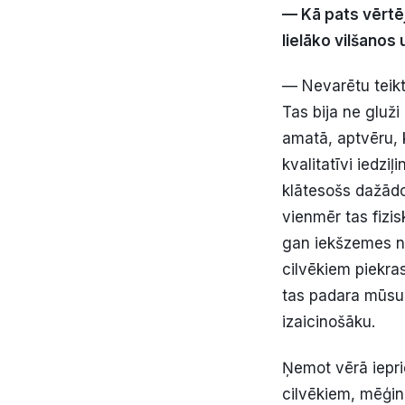
— Kā pats vērtēj
lielāko vilšanos
— Nevarētu teikt
Tas bija ne gluži
amatā, aptvēru, 
kvalitatīvi iedzi
klātesošs dažādo
vienmēr tas fizis
gan iekšzemes no
cilvēkiem piekras
tas padara mūsu 
izaicinošāku.
Ņemot vērā iepri
cilvēkiem, mēģinā