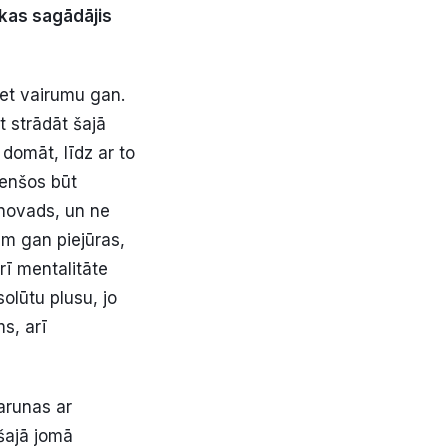
 kas sagādājis
bet vairumu gan.
t strādāt šajā
domāt, līdz ar to
Cenšos būt
 novads, un ne
am gan piejūras,
rī mentalitāte
olūtu plusu, jo
s, arī
arunas ar
 šajā jomā