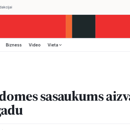
dakcijai
Bizness
Video
Vieta
 domes sasaukums aizva
gadu