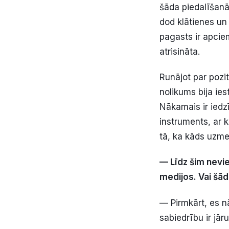
šāda piedalīšanās
dod klātienes un 
pagasts ir apcie
atrisināta.
Runājot par pozit
nolikums bija iest
Nākamais ir iedzī
instruments, ar k
tā, ka kāds uzmet
— Līdz šim nevie
medijos. Vai šād
— Pirmkārt, es nā
sabiedrību ir jār