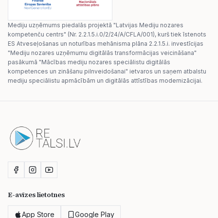
Mediju uzņēmums piedalās projektā "Latvijas Mediju nozares
kompetenču centrs" (Nr. 2.2.1.5.i.0/2/24/A/CFLA/001), kurš tiek īstenots
ES Atveseļošanas un noturības mehānisma plāna 2.2.1.5.i. investīcijas
"Mediju nozares uzņēmumu digitālās transformācijas veicināšana"
pasākumā "Mācības mediju nozares speciālistu digitālās
kompetences un zināšanu pilnveidošanai" ietvaros un saņem atbalstu
mediju speciālistu apmācībām un digitālās attīstības modernizācijai.
E-avīzes lietotnes
App Store
Google Play