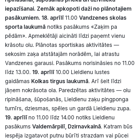
Politiskā reklāma
iepazīšanai. Zemāk apkopoti daži no plānotajiem
pasākumiem.
18. aprīlī
11.00
Vandzenes skolas
Par mums
sporta laukumā
notiks pasākums «Zaķim pa
pēdām». Apmeklētāji aicināti līdzi paņemt vienu
Kontakti
krāsotu olu. Plānotas sportiskas aktivitātes —
sekosim zaķa atstātajām norādēm, lai atrastu
Ziņo redakcijai
Vandzenes garausi. Pasākums norisināsies no 11.00
līdz 13.00.
19. aprīlī
10.00 Lieldienu lustes
Facebook
Instagram
YouTube
gaidāmas
Kolkas tirgus laukumā
. Arī šeit līdzi
jāņem nokrāsota ola. Paredzētas aktivitātes — olu
E-avīze
Abonē
ripināšana, šūpošanās, Lieldienu zaķu pingponga
turnīrs, dziesmas, spēles un gardā Lieldienu zupa.
19. aprīlī
no 11.00 līdz 14.00 notiks Lieldienu
pasākums
Valdemārpilī, Dzirnavkalnā
. Katram būs
iespēja izgatavot putnu būrīti strazdam vai pūcei