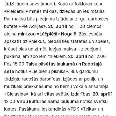
(līdzi jāņem savs āmurs). Kopā ar folkloras kopu
«Pleideriņi» minēs mīklas, dziedās un ies rotaļās.
Par maksu būs pieejama izjāde ar zirgu, darbosies
bufete «Pie Adrijas».
20. aprīlī
no 11.00 ciemos
aicina
mini zoo «Lāčplēši»
Nogalē
. Būs iespēja
apskatīt dzīvniekus, piedalīties stafetēs un spēlēs,
krāsot olas un zīmēt. Ieejas maksa – ziedojumi
pūkainajiem zoo iemītniekiem.
20. aprīlī
no 12.00
līdz 15.00
Talsu pilsētas laukumā un Radošajā
sētā
notiks «Lieldienu pikniks». Būs gardumu
tirdziņš, radošās darbnīcas, izjādes ar poniju un
muzikāls priekšnesums no bērnu vokālā ansambļa
«Cielaviņa», kā arī citas svētku izdarības.
20. aprīlī
12.00
Virbu kultūras nama laukumā
notiks svētku
lustes. Pasākumu ieskandinās VPDK «Teika» un