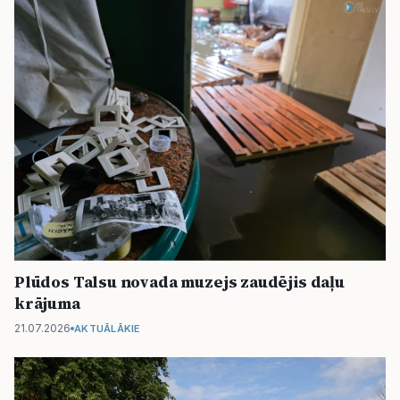
Plūdos Talsu novada muzejs zaudējis daļu
krājuma
21.07.2026
AKTUĀLĀKIE