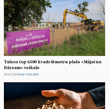
Talsos top 6500 kvadrātmetru plašs «Mājai un
Dārzam» veikals
29.07.2026
AKTUĀLĀKIE