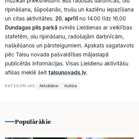
muzikāli priekšnesumi. Būs radošās darbnīcas, olu
ripināšana, šūpošanās, trušu un kazlēnu iepazīšana
un citas aktivitātes.
20. aprīlī
no 14.00 līdz 16.00
Dundagas pils parkā
svinēs Lieldienas ar veiklības
stafetēm, olu ripināšanu, radošajām darbnīcām,
našķēšanos un pārsteigumiem. Apskats sagatavots
pēc Talsu novada pašvaldības mājaslapā
publicētās informācijas. Visas Lieldienu aktivitāšu
afišas meklē šeit
talsunovads.lv
.
KATEGORIJAS:
Aktuālākie
Kultūra
Populārākie