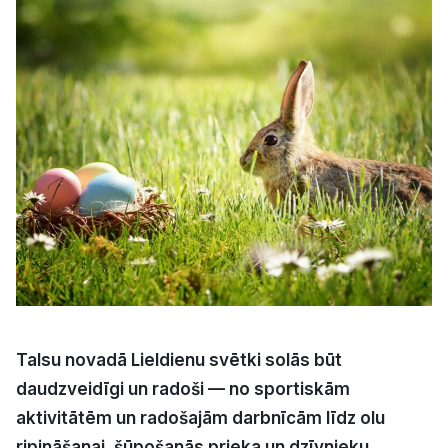
Kultūra
Bizness
Video
Vieta
Sludinājumi
Talsu novadā Lieldienu svētki solās būt
Pasākumi
daudzveidīgi un radoši — no sportiskām
aktivitātēm un radošajām darbnīcām līdz olu
Reklāma
ripināšanai, šūpošanās prieka un dzīvnieku