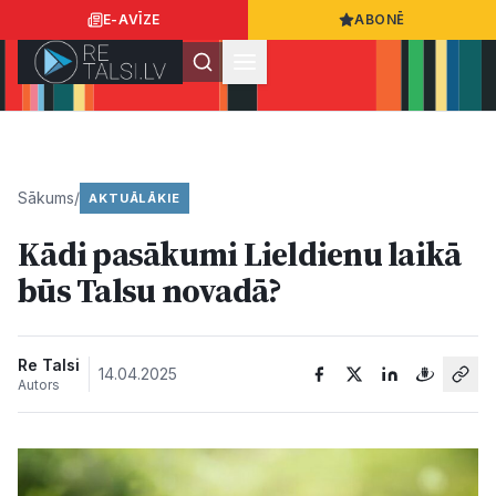
E-AVĪZE
ABONĒ
Ielogoties
Ziņo
App Store
Google Play
Sākums
/
AKTUĀLĀKIE
Kādi pasākumi Lieldienu laikā
Ziņas
būs Talsu novadā?
Sabiedrība
Re Talsi
14.04.2025
Autors
Dzīvesstils
Sports