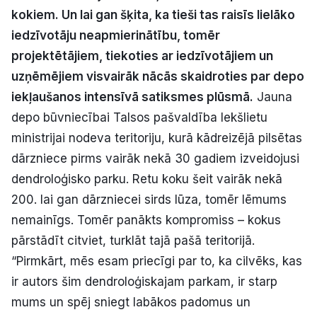
kokiem. Un lai gan šķita, ka tieši tas raisīs lielāko
Politiskā reklāma
iedzīvotāju neapmierinātību, tomēr
Par mums
projektētājiem, tiekoties ar iedzīvotājiem un
uzņēmējiem visvairāk nācās skaidroties par depo
Kontakti
iekļaušanos intensīvā satiksmes plūsmā.
Jauna
depo būvniecībai Talsos pašvaldība Iekšlietu
Ziņo redakcijai
ministrijai nodeva teritoriju, kurā kādreizējā pilsētas
dārzniece pirms vairāk nekā 30 gadiem izveidojusi
dendroloģisko parku. Retu koku šeit vairāk nekā
Facebook
Instagram
YouTube
200. lai gan dārzniecei sirds lūza, tomēr lēmums
nemainīgs. Tomēr panākts kompromiss – kokus
E-avīze
Abonē
pārstādīt citviet, turklāt tajā pašā teritorijā.
“Pirmkārt, mēs esam priecīgi par to, ka cilvēks, kas
ir autors šim dendroloģiskajam parkam, ir starp
mums un spēj sniegt labākos padomus un