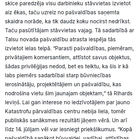
skice paredzēja visu darbinieku stāvvietas izvietot
aiz ēkas, taču uzreiz no pašvaldības saņemta
skaidra norāde, ka tik daudz koku nocirst nedrīkst.
Taču pasūtītājam stāvvietas vajag. Tā sadarbībā ar
Talsu novada pašvaldību atrasta iespēja tās
izvietot ielas telpā. “Parasti pašvaldības, piemēram,
privātajiem komersantiem, attīstot savus objektus,
šādas privilēģijas nedod, bet es teiktu, ka šis ir kā
labs piemērs sadarbībai starp būvniecības
ierosinātāju, projektētājiem un pašvaldību, kas
nodrošina vietu šim jaunajam objektam,” tā Rihards
Ieviņš. Lai gan interese no iedzīvotājiem par jauno
Katastrofu pārvaldības centru nebija liela, tomēr
publiskās sanāksmes rezultāti jāņem vērā. Un arī
līdz 14. jūlijam vēl var iesniegt priekšlikumus. “Kopā
pašvaldībā sanākot būvvaldei, vadībai, attīstības