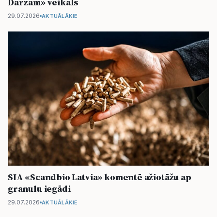
Dārzam» veikals
29.07.2026
AKTUĀLĀKIE
SIA «Scandbio Latvia» komentē ažiotāžu ap
granulu iegādi
29.07.2026
AKTUĀLĀKIE