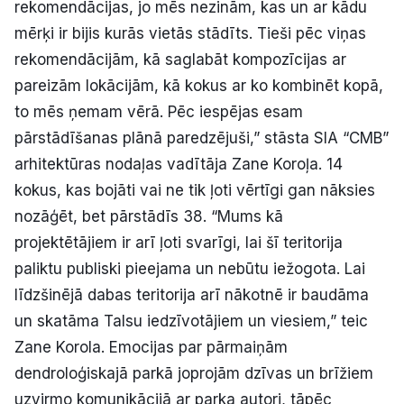
rekomendācijas, jo mēs nezinām, kas un ar kādu
mērķi ir bijis kurās vietās stādīts. Tieši pēc viņas
rekomendācijām, kā saglabāt kompozīcijas ar
pareizām lokācijām, kā kokus ar ko kombinēt kopā,
to mēs ņemam vērā. Pēc iespējas esam
pārstādīšanas plānā paredzējuši,” stāsta SIA “CMB”
arhitektūras nodaļas vadītāja Zane Koroļa. 14
kokus, kas bojāti vai ne tik ļoti vērtīgi gan nāksies
nozāģēt, bet pārstādīs 38. “Mums kā
projektētājiem ir arī ļoti svarīgi, lai šī teritorija
paliktu publiski pieejama un nebūtu iežogota. Lai
līdzšinējā dabas teritorija arī nākotnē ir baudāma
un skatāma Talsu iedzīvotājiem un viesiem,” teic
Zane Korola. Emocijas par pārmaiņām
dendroloģiskajā parkā joprojām dzīvas un brīžiem
uzvirmo komunikācijā ar parka autori, tāpēc