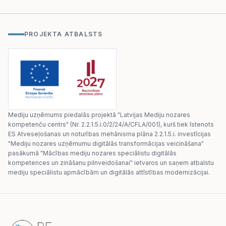
PROJEKTA ATBALSTS
Mediju uzņēmums piedalās projektā "Latvijas Mediju nozares
kompetenču centrs" (Nr. 2.2.1.5.i.0/2/24/A/CFLA/001), kurš tiek īstenots
ES Atveseļošanas un noturības mehānisma plāna 2.2.1.5.i. investīcijas
"Mediju nozares uzņēmumu digitālās transformācijas veicināšana"
pasākumā "Mācības mediju nozares speciālistu digitālās
kompetences un zināšanu pilnveidošanai" ietvaros un saņem atbalstu
mediju speciālistu apmācībām un digitālās attīstības modernizācijai.