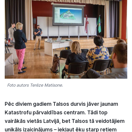
Kultūra
Bizness
Video
Vieta
Foto autors Terēze Matisone.
Sludinājumi
Pēc diviem gadiem Talsos durvis jāver jaunam
Pasākumi
Katastrofu pārvaldības centram. Tādi top
vairākās vietās Latvijā, bet Talsos tā veidotājiem
Reklāma
unikāls izaicinājums – iekļaut ēku starp retiem