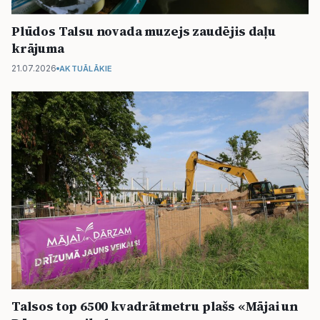
Plūdos Talsu novada muzejs zaudējis daļu
krājuma
21.07.2026
AKTUĀLĀKIE
Talsos top 6500 kvadrātmetru plašs «Mājai un