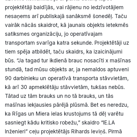
projektētāji baidījās, vai rājienu no iedzīvotājiem
nesaņems arī publiskajā sanāksmē šonedēļ. Taču
vairāk nācās skaidrot, kā jaunais objekts ietekmēs
satiksmes organizāciju, jo operatīvajam
transportam svarīga katra sekunde. Projektētāji uz
tiem spēja atbildēt, taču skaidrs, ka izaicinājumi
būs. “Ja tagad tur ikdienā brauc nosacīti x mašīnas
stundā, tad mūsu objekts ar, ja nemaldos aptuveni
90 darbinieku un operatīvā transporta stāvvietām,
kā arī 30 apmeklētāju stāvvietām, tukšas nebūs.
Tātad uz tām brauks un no tā brauks, un tās
mašīnas iekļausies pārējā plūsmā. Bet es neredzu,
ka Rīgas un Miera ielas krustojums tā dēļ varētu
sasniegt kādu kritisko robežu,” skaidro “IE.LA
Inženieri” ceļu projektētājs Rihards Ieviņš. Pirmā