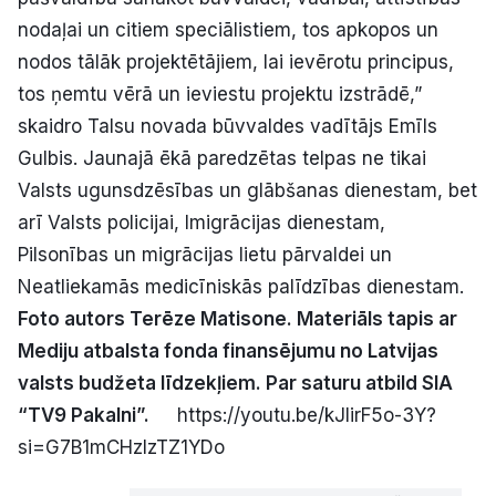
nodaļai un citiem speciālistiem, tos apkopos un
nodos tālāk projektētājiem, lai ievērotu principus,
tos ņemtu vērā un ieviestu projektu izstrādē,”
skaidro Talsu novada būvvaldes vadītājs Emīls
Gulbis. Jaunajā ēkā paredzētas telpas ne tikai
Valsts ugunsdzēsības un glābšanas dienestam, bet
arī Valsts policijai, Imigrācijas dienestam,
Pilsonības un migrācijas lietu pārvaldei un
Neatliekamās medicīniskās palīdzības dienestam.
Foto autors Terēze Matisone.
Materiāls tapis ar
Mediju atbalsta fonda finansējumu no Latvijas
valsts budžeta līdzekļiem. Par saturu atbild SIA
“TV9 Pakalni”.
https://youtu.be/kJlirF5o-3Y?
si=G7B1mCHzIzTZ1YDo