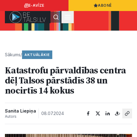
E-AVĪZE
ABONĒ
Ielogoties
Ziņo
App Store
Google Play
Sākums
/
AKTUĀLĀKIE
Katastrofu pārvaldības centra
Ziņas
dēļ Talsos pārstādīs 38 un
nocirtīs 14 kokus
Sabiedrība
Dzīvesstils
Sanita Liepiņa
08.07.2024
Autors
Sports