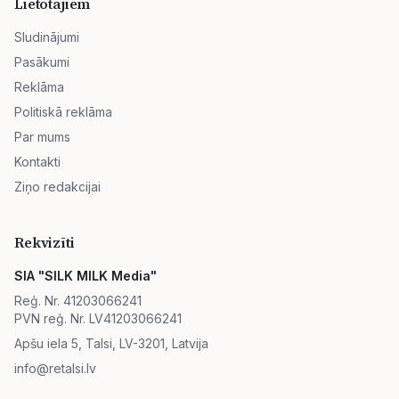
Lietotājiem
Sludinājumi
Pasākumi
Reklāma
Politiskā reklāma
Par mums
Kontakti
Ziņo redakcijai
Rekvizīti
SIA "SILK MILK Media"
Reģ. Nr. 41203066241
PVN reģ. Nr. LV41203066241
Apšu iela 5, Talsi, LV-3201, Latvija
info@retalsi.lv