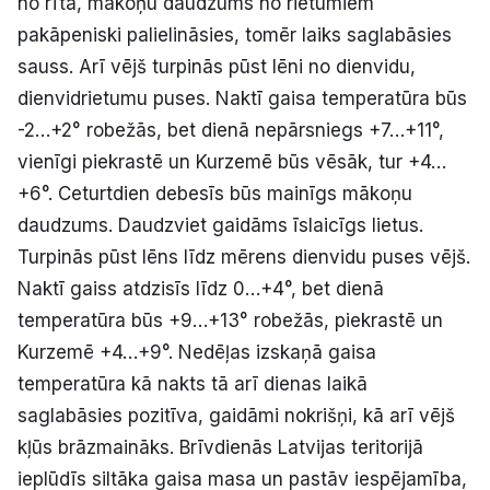
no rīta, mākoņu daudzums no rietumiem
pakāpeniski palielināsies, tomēr laiks saglabāsies
sauss. Arī vējš turpinās pūst lēni no dienvidu,
dienvidrietumu puses. Naktī gaisa temperatūra būs
-2…+2° robežās, bet dienā nepārsniegs +7…+11°,
vienīgi piekrastē un Kurzemē būs vēsāk, tur +4…
+6°. Ceturtdien debesīs būs mainīgs mākoņu
daudzums. Daudzviet gaidāms īslaicīgs lietus.
Turpinās pūst lēns līdz mērens dienvidu puses vējš.
Naktī gaiss atdzisīs līdz 0…+4°, bet dienā
temperatūra būs +9…+13° robežās, piekrastē un
Kurzemē +4…+9°. Nedēļas izskaņā gaisa
temperatūra kā nakts tā arī dienas laikā
saglabāsies pozitīva, gaidāmi nokrišņi, kā arī vējš
kļūs brāzmaināks. Brīvdienās Latvijas teritorijā
ieplūdīs siltāka gaisa masa un pastāv iespējamība,