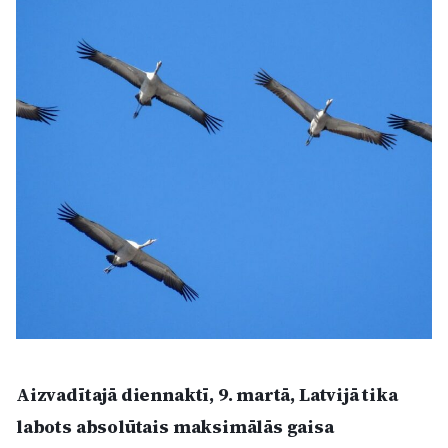
Kultūra
Bizness
Video
Vieta
Sludinājumi
Pasākumi
Aizvadītajā diennaktī, 9. martā, Latvijā tika
Reklāma
labots absolūtais maksimālās gaisa