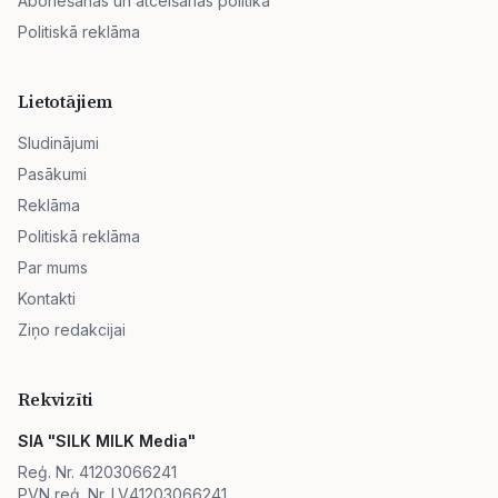
Abonēšanas un atcelšanas politika
Politiskā reklāma
Lietotājiem
Sludinājumi
Pasākumi
Reklāma
Politiskā reklāma
Par mums
Kontakti
Ziņo redakcijai
Rekvizīti
SIA "SILK MILK Media"
Reģ. Nr. 41203066241
PVN reģ. Nr. LV41203066241