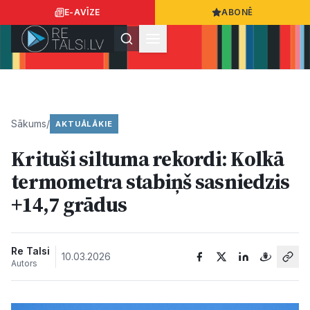
E-AVĪZE
ABONĒ
Ielogoties
Ziņo
App Store
Google Play
Sākums
/
AKTUĀLĀKIE
Krituši siltuma rekordi: Kolkā
Ziņas
termometra stabiņš sasniedzis
+14,7 grādus
Sabiedrība
Dzīvesstils
Re Talsi
10.03.2026
Autors
Sports