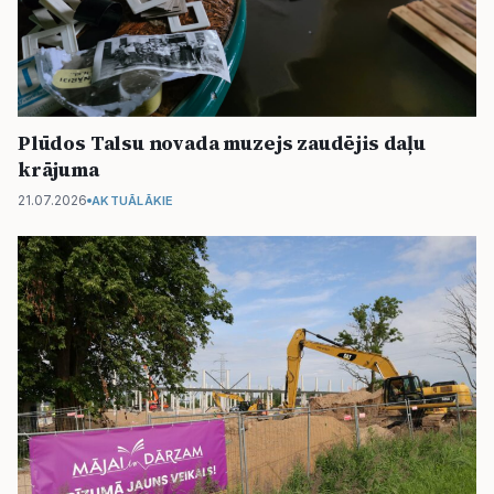
Plūdos Talsu novada muzejs zaudējis daļu
krājuma
21.07.2026
AKTUĀLĀKIE