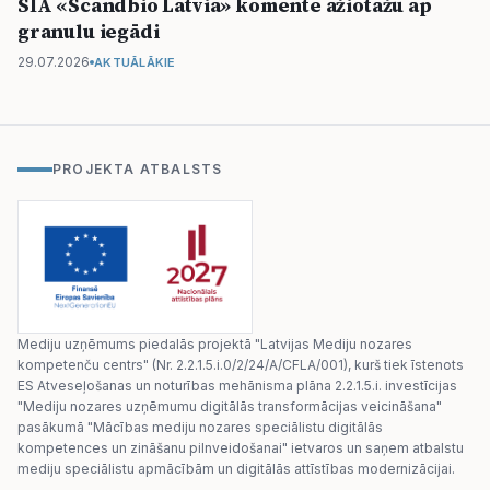
SIA «Scandbio Latvia» komentē ažiotāžu ap
granulu iegādi
29.07.2026
AKTUĀLĀKIE
PROJEKTA ATBALSTS
Mediju uzņēmums piedalās projektā "Latvijas Mediju nozares
kompetenču centrs" (Nr. 2.2.1.5.i.0/2/24/A/CFLA/001), kurš tiek īstenots
ES Atveseļošanas un noturības mehānisma plāna 2.2.1.5.i. investīcijas
"Mediju nozares uzņēmumu digitālās transformācijas veicināšana"
pasākumā "Mācības mediju nozares speciālistu digitālās
kompetences un zināšanu pilnveidošanai" ietvaros un saņem atbalstu
mediju speciālistu apmācībām un digitālās attīstības modernizācijai.