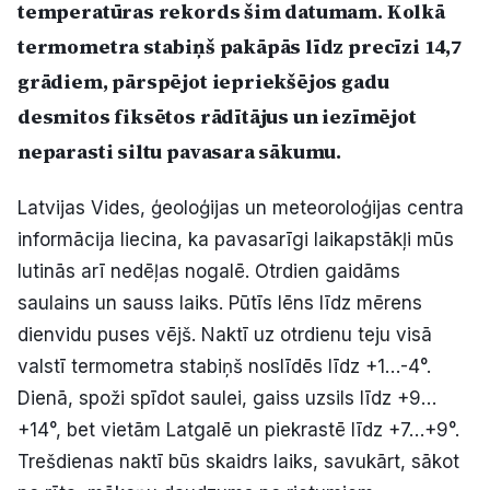
temperatūras rekords šim datumam. Kolkā
Politiskā reklāma
termometra stabiņš pakāpās līdz precīzi 14,7
grādiem, pārspējot iepriekšējos gadu
Par mums
desmitos fiksētos rādītājus un iezīmējot
Kontakti
neparasti siltu pavasara sākumu.
Ziņo redakcijai
Latvijas Vides, ģeoloģijas un meteoroloģijas centra
informācija liecina, ka pavasarīgi laikapstākļi mūs
lutinās arī nedēļas nogalē. Otrdien gaidāms
Facebook
Instagram
YouTube
saulains un sauss laiks. Pūtīs lēns līdz mērens
dienvidu puses vējš. Naktī uz otrdienu teju visā
E-avīze
Abonē
valstī termometra stabiņš noslīdēs līdz +1…-4°.
Dienā, spoži spīdot saulei, gaiss uzsils līdz +9…
+14°, bet vietām Latgalē un piekrastē līdz +7…+9°.
Trešdienas naktī būs skaidrs laiks, savukārt, sākot