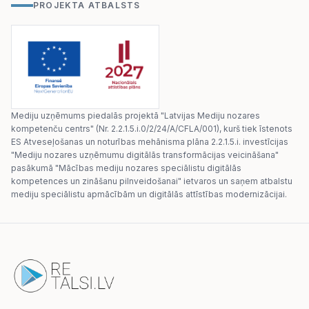
PROJEKTA ATBALSTS
Mediju uzņēmums piedalās projektā "Latvijas Mediju nozares
kompetenču centrs" (Nr. 2.2.1.5.i.0/2/24/A/CFLA/001), kurš tiek īstenots
ES Atveseļošanas un noturības mehānisma plāna 2.2.1.5.i. investīcijas
"Mediju nozares uzņēmumu digitālās transformācijas veicināšana"
pasākumā "Mācības mediju nozares speciālistu digitālās
kompetences un zināšanu pilnveidošanai" ietvaros un saņem atbalstu
mediju speciālistu apmācībām un digitālās attīstības modernizācijai.