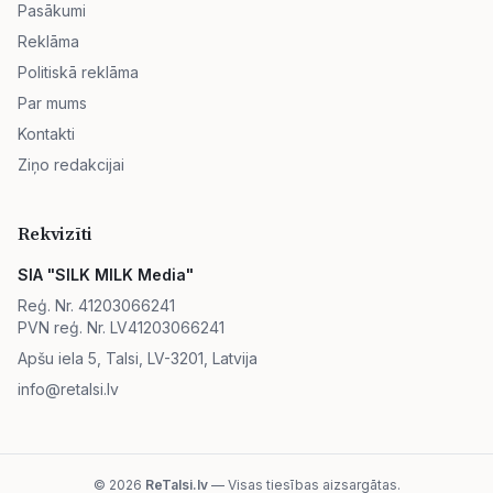
Pasākumi
Reklāma
Politiskā reklāma
Par mums
Kontakti
Ziņo redakcijai
Rekvizīti
SIA "SILK MILK Media"
Reģ. Nr. 41203066241
PVN reģ. Nr. LV41203066241
Apšu iela 5, Talsi, LV-3201, Latvija
info@retalsi.lv
© 2026
ReTalsi.lv
— Visas tiesības aizsargātas.