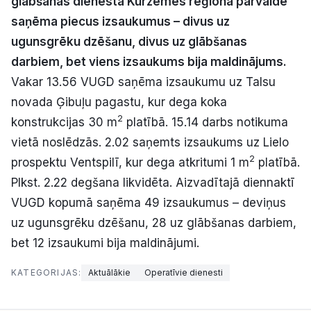
glābšanas dienesta Kurzemes reģiona pārvalde
Politiskā reklāma
saņēma piecus izsaukumus – divus uz
ugunsgrēku dzēšanu, divus uz glābšanas
Par mums
darbiem, bet viens izsaukums bija maldinājums.
Vakar 13.56 VUGD saņēma izsaukumu uz Talsu
Kontakti
novada Ģibuļu pagastu, kur dega koka
2
konstrukcijas 30 m
platībā. 15.14 darbs notikuma
Ziņo redakcijai
vietā noslēdzās. 2.02 saņemts izsaukums uz Lielo
2
prospektu Ventspilī, kur dega atkritumi 1 m
platībā.
Facebook
Instagram
YouTube
Plkst. 2.22 degšana likvidēta. Aizvadītajā diennaktī
VUGD kopumā saņēma 49 izsaukumus – deviņus
E-avīze
Abonē
uz ugunsgrēku dzēšanu, 28 uz glābšanas darbiem,
bet 12 izsaukumi bija maldinājumi.
KATEGORIJAS:
Aktuālākie
Operatīvie dienesti