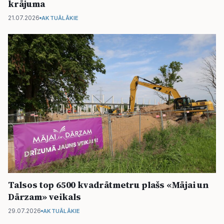
krājuma
21.07.2026
AKTUĀLĀKIE
Talsos top 6500 kvadrātmetru plašs «Mājai un
Dārzam» veikals
29.07.2026
AKTUĀLĀKIE