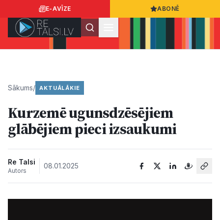
E-AVĪZE
ABONĒ
Ielogoties
Ziņo
App Store
Google Play
Sākums
/
AKTUĀLĀKIE
Kurzemē ugunsdzēsējiem
Ziņas
glābējiem pieci izsaukumi
Sabiedrība
Re Talsi
08.01.2025
Autors
Dzīvesstils
Sports