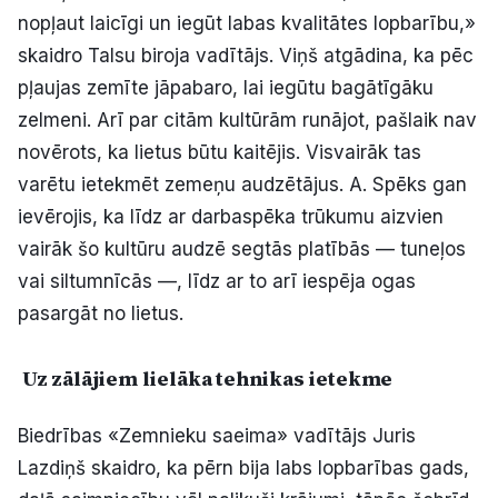
nopļaut laicīgi un iegūt labas kvalitātes lopbarību,»
skaidro Talsu biroja vadītājs. Viņš atgādina, ka pēc
pļaujas zemīte jāpabaro, lai iegūtu bagātīgāku
zelmeni. Arī par citām kultūrām runājot, pašlaik nav
novērots, ka lietus būtu kaitējis. Visvairāk tas
varētu ietekmēt zemeņu audzētājus. A. Spēks gan
ievērojis, ka līdz ar darbaspēka trūkumu aizvien
vairāk šo kultūru audzē segtās platībās — tuneļos
vai siltumnīcās —, līdz ar to arī iespēja ogas
pasargāt no lietus.
Uz zālājiem lielāka tehnikas ietekme
Biedrības «Zemnieku saeima» vadītājs Juris
Lazdiņš skaidro, ka pērn bija labs lopbarības gads,