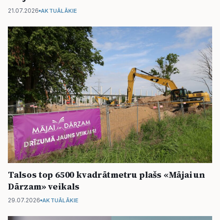
21.07.2026
AKTUĀLĀKIE
Talsos top 6500 kvadrātmetru plašs «Mājai un
Dārzam» veikals
29.07.2026
AKTUĀLĀKIE