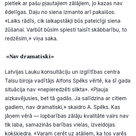
pietiek ar pašu pļautajiem zālājiem, jo kazas nav
ēdelīgas. Daļu no siena izmanto arī pakaišos.
«Laiks rādīs, cik laikapstākļi būs pateicīgi siena
žūšanai. Varbūt būsim spiesti taisīt skābbarību, to
redzēsim,» viņa saka.
«Nav dramatiski»
Latvijas Lauku konsultāciju un izglītības centra
Talsu biroja vadītājs Alfons Spēks vērtē, ka šī gada
situācija nav «nepieredzēti slikta». «Pļauja
aizkavējusies, bet tā gadās. Ja salīdzina ar citiem
gadiem, nav dramatiski,» skaidro A. Spēks. Kas
jāņem vērā — lopbarības zālāju kvalitāte vairs nav
tik laba, samazinās barības vielas, izveidojas
kokšķiedra. «Varam cerēt uz atāliem, ka tos varēs