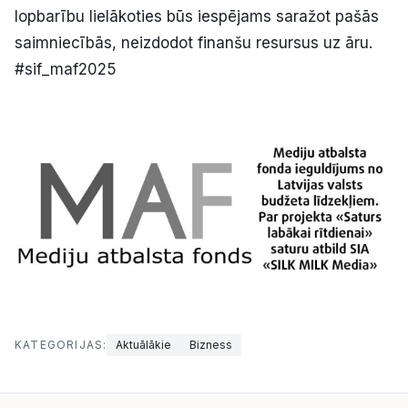
lopbarību lielākoties būs iespējams saražot pašās
saimniecībās, neizdodot finanšu resursus uz āru.
#sif_maf2025
KATEGORIJAS:
Aktuālākie
Bizness