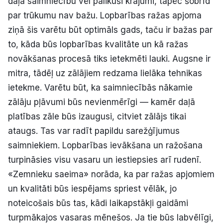
daļā saimniecību vēl palikuši krājumi, tāpēc šobrīd
par trūkumu nav bažu. Lopbarības ražas apjoma
ziņā šis varētu būt optimāls gads, taču ir bažas par
to, kāda būs lopbarības kvalitāte un kā ražas
novākšanas procesā tiks ietekmēti lauki. Augsne ir
mitra, tādēļ uz zālājiem redzama lielāka tehnikas
ietekme. Varētu būt, ka saimniecībās nākamie
zālāju pļāvumi būs nevienmērīgi — kamēr daļā
platības zāle būs izaugusi, citviet zālājs tikai
ataugs. Tas var radīt papildu sarežģījumus
saimniekiem. Lopbarības ievākšana un ražošana
turpināsies visu vasaru un iestiepsies arī rudenī.
«Zemnieku saeima» norāda, ka par ražas apjomiem
un kvalitāti būs iespējams spriest vēlāk, jo
noteicošais būs tas, kādi laikapstākļi gaidāmi
turpmākajos vasaras mēnešos. Ja tie būs labvēlīgi,