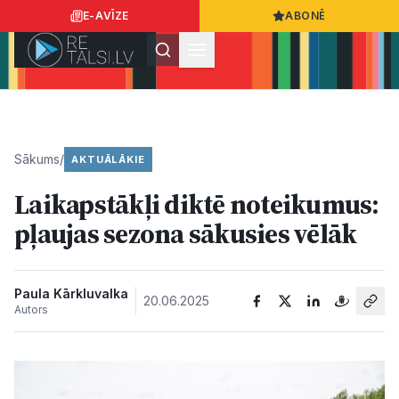
E-AVĪZE
ABONĒ
Ielogoties
Ziņo
App Store
Google Play
Sākums
/
AKTUĀLĀKIE
Laikapstākļi diktē noteikumus:
Ziņas
pļaujas sezona sākusies vēlāk
Sabiedrība
Paula Kārkluvalka
20.06.2025
Autors
Dzīvesstils
Sports