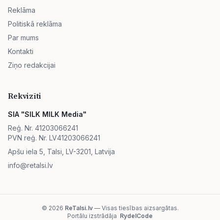
Reklāma
Politiskā reklāma
Par mums
Kontakti
Ziņo redakcijai
Rekvizīti
SIA "SILK MILK Media"
Reģ. Nr. 41203066241
PVN reģ. Nr. LV41203066241
Apšu iela 5, Talsi, LV-3201, Latvija
info@retalsi.lv
© 2026
ReTalsi.lv
— Visas tiesības aizsargātas.
Portālu izstrādāja
RydelCode