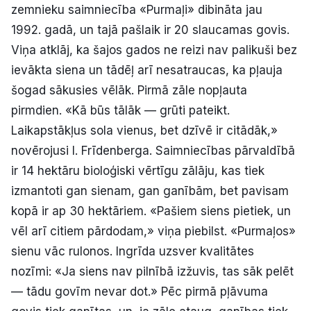
zemnieku saimniecība «Purmaļi» dibināta jau
Politiskā reklāma
1992. gadā, un tajā pašlaik ir 20 slaucamas govis.
Viņa atklāj, ka šajos gados ne reizi nav palikuši bez
Par mums
ievākta siena un tādēļ arī nesatraucas, ka pļauja
Kontakti
šogad sākusies vēlāk. Pirmā zāle nopļauta
pirmdien. «Kā būs tālāk — grūti pateikt.
Ziņo redakcijai
Laikapstākļus sola vienus, bet dzīvē ir citādāk,»
novērojusi I. Frīdenberga. Saimniecības pārvaldībā
ir 14 hektāru bioloģiski vērtīgu zālāju, kas tiek
Facebook
Instagram
YouTube
izmantoti gan sienam, gan ganībām, bet pavisam
kopā ir ap 30 hektāriem. «Pašiem siens pietiek, un
E-avīze
Abonē
vēl arī citiem pārdodam,» viņa piebilst. «Purmaļos»
sienu vāc rulonos. Ingrīda uzsver kvalitātes
nozīmi: «Ja siens nav pilnībā izžuvis, tas sāk pelēt
— tādu govīm nevar dot.» Pēc pirmā pļāvuma