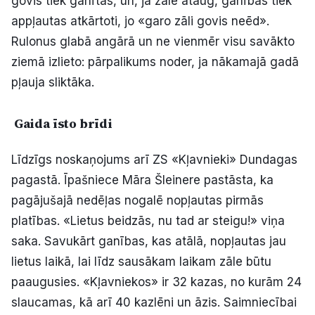
govis tiek ganītas, un, ja zāle ataug, ganības tiek
appļautas atkārtoti, jo «garo zāli govis neēd».
Rulonus glabā angārā un ne vienmēr visu savākto
ziemā izlieto: pārpalikums noder, ja nākamajā gadā
pļauja sliktāka.
Gaida īsto brīdi
Līdzīgs noskaņojums arī ZS «Kļavnieki» Dundagas
pagastā. Īpašniece Māra Šleinere pastāsta, ka
pagājušajā nedēļas nogalē nopļautas pirmās
platības. «Lietus beidzās, nu tad ar steigu!» viņa
saka. Savukārt ganības, kas atālā, nopļautas jau
lietus laikā, lai līdz sausākam laikam zāle būtu
paaugusies. «Kļavniekos» ir 32 kazas, no kurām 24
slaucamas, kā arī 40 kazlēni un āzis. Saimniecībai