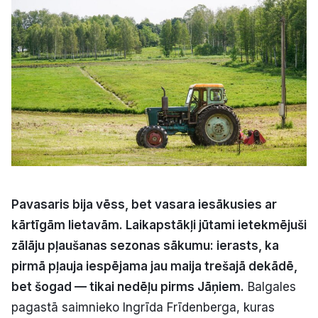
Kultūra
Bizness
Video
Vieta
Pavasaris bija vēss, bet vasara iesākusies ar
kārtīgām lietavām. Laikapstākļi jūtami ietekmējuši
Sludinājumi
zālāju pļaušanas sezonas sākumu: ierasts, ka
Pasākumi
pirmā pļauja iespējama jau maija trešajā dekādē,
bet šogad — tikai nedēļu pirms Jāņiem.
Balgales
Reklāma
pagastā saimnieko Ingrīda Frīdenberga, kuras