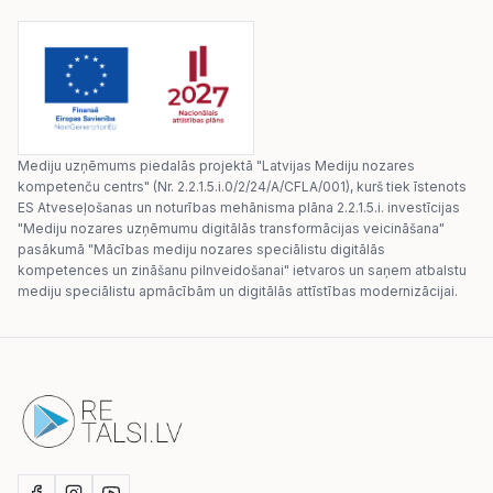
Mediju uzņēmums piedalās projektā "Latvijas Mediju nozares
kompetenču centrs" (Nr. 2.2.1.5.i.0/2/24/A/CFLA/001), kurš tiek īstenots
ES Atveseļošanas un noturības mehānisma plāna 2.2.1.5.i. investīcijas
"Mediju nozares uzņēmumu digitālās transformācijas veicināšana"
pasākumā "Mācības mediju nozares speciālistu digitālās
kompetences un zināšanu pilnveidošanai" ietvaros un saņem atbalstu
mediju speciālistu apmācībām un digitālās attīstības modernizācijai.